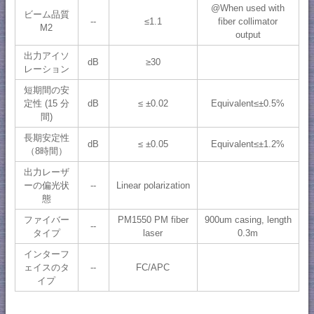
@When used with
ビーム品質
--
≤1.1
fiber collimator
M2
output
出力アイソ
dB
≥30
レーション
短期間の安
定性 (15 分
dB
≤ ±0.02
Equivalent≤±0.5%
間)
長期安定性
dB
≤ ±0.05
Equivalent≤±1.2%
（8時間）
出力レーザ
ーの偏光状
--
Linear polarization
態
ファイバー
PM1550 PM fiber
900um casing, length
--
タイプ
laser
0.3m
インターフ
ェイスのタ
--
FC/APC
イプ