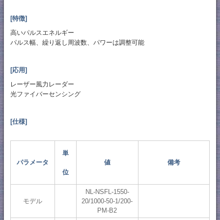
[特徴]
高いパルスエネルギー
パルス幅、繰り返し周波数、パワーは調整可能
[応用]
レーザー風力レーダー
光ファイバーセンシング
[仕様]
単
パラメータ
値
備考
位
NL-NSFL-1550-
モデル
20/1000-50-1/200-
PM-B2