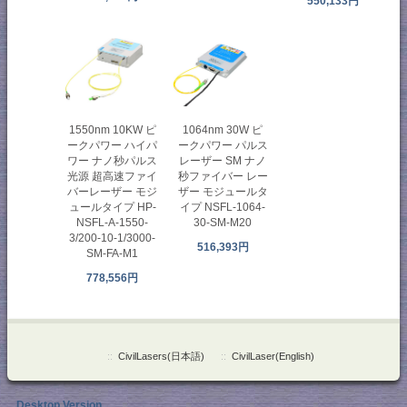
550,133円
1064nm 30W ピ
1550nm 10KW ピ
ークパワー パルス
ークパワー ハイパ
レーザー SM ナノ
ワー ナノ秒パルス
秒ファイバー レー
光源 超高速ファイ
ザー モジュールタ
バーレーザー モジ
イプ NSFL-1064-
ュールタイプ HP-
30-SM-M20
NSFL-A-1550-
3/200-10-1/3000-
516,393円
SM-FA-M1
778,556円
::
CivilLasers(日本語)
::
CivilLaser(English)
Desktop Version