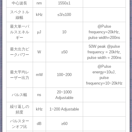
中心波長
nm
1550±1
スペクトル
kHz
≤3/≤100
線幅
最大単一パ
@Pulse
ルスエネル
μJ
10
frequency=20kHz,
ギー
pulse width=200ns
50W peak @pulse
最大出力ピ
W
≥50
frequency = 20kHz,
ークパワー
pulse width = 200ns
@Pulse
最大平均レ
energy=10uJ,
mW
100~200
ーザー出力
pulse
frequency=10~20kHz
20~1000
パルス幅
ns
Adjustable
繰り返しの
kHz
1~200 Adjustable
頻度
パルスター
dB
≥60
ンオフ比