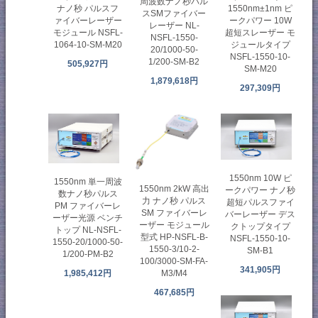
周波数ナノ秒パル
ナノ秒 パルスフ
1550nm±1nm ピ
スSMファイバー
ァイバーレーザー
ークパワー 10W
レーザー NL-
モジュール NSFL-
超短スレーザー モ
NSFL-1550-
1064-10-SM-M20
ジュールタイプ
20/1000-50-
NSFL-1550-10-
1/200-SM-B2
505,927円
SM-M20
1,879,618円
297,309円
1550nm 10W ピ
1550nm 単一周波
1550nm 2kW 高出
ークパワー ナノ秒
数ナノ秒パルス
力 ナノ秒 パルス
超短パルスファイ
PM ファイバーレ
SM ファイバーレ
バーレーザー デス
ーザー光源 ベンチ
ーザー モジュール
クトップタイプ
トップ NL-NSFL-
型式 HP-NSFL-B-
NSFL-1550-10-
1550-20/1000-50-
1550-3/10-2-
SM-B1
1/200-PM-B2
100/3000-SM-FA-
341,905円
1,985,412円
M3/M4
467,685円