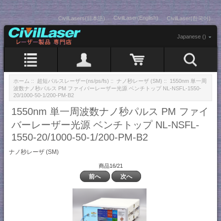
CivilLaser(English)
CivilLasers(日本語)
CivilLaser(한국어)
Japanese ()
ホーム
::
超短パルスレーザー(ns/ps/fs)
::
ナノ秒レーザ (SM)
:: 1550nm 単一周
波数ナノ秒パルス PM ファイバーレーザー光源 ベンチトップ NL-NSFL-1550-
20/1000-50-1/200-PM-B2
1550nm 単一周波数ナノ秒パルス PM ファイ
バーレーザー光源 ベンチトップ NL-NSFL-
1550-20/1000-50-1/200-PM-B2
ナノ秒レーザ (SM)
商品16/21
前へ
次へ