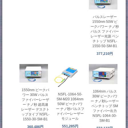
パルスレーザー
1550nm 50W ピ
ークパワー ナノ秒
パルス ファイバー
レーザー光源 ベン
チトップ NSFL-
1550-50-SM-B1
377,210円
1550nm ピークパ
1064nm パルス
NSFL-1064-50-
ワー 30W パルス
30W ピークパワ
SM-M20 1064nm
ファイバーレーザ
ー ナノ秒レーザー
50W ピークパワ
ー ナノ秒 超高速
ベンチトップ SM
ー ナノ秒パルスフ
レーザー デスクト
ファイバー出力
ァイバーレーザー
ップタイプ NSFL-
NSFL-1064-30-
モジュール
1550-30-SM-B1
SM-B1
551,285円
360,486円