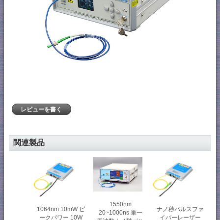
レビューを書く
関連製品
1550nm
1064nm 10mW ピ
ナノ秒パルスファ
20~1000ns 単一
ークパワー 10W
イバーレーザー