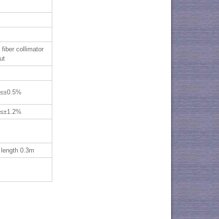
iber collimator
ut
t≤±0.5%
t≤±1.2%
 length 0.3m