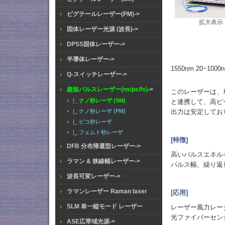
ピグテールレーザー(PM)->
拡大表示
固体レーザー光源 (波長)->
DPSS固体レーザー->
半導体レーザー->
1550nm 20~10
Q-スイッチレーザー->
超短パルスレーザー(ns/ps/fs)
->
このレーザーは、
|_ ナノ秒レーザ (SM)
と連携して、高ピ
出力は安定してお
|_ ナノ秒レーザ (PM)
|_ ピコ秒レーザ
|_ フェムト秒レーザ
[特徴]
DFB 分布帰還型レーザー->
高いパルスエネル
ラマン & 狭線幅レーザー->
パルス幅、繰り返
波長可変レーザー->
ラマンレーザー Raman laser
[応用]
SLM 単一縦モード レーザー
レーザー風力レー
光ファイバーセン
ASE広帯域光源->