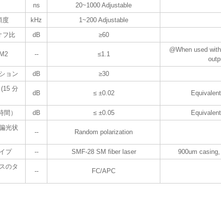
ns
20~1000 Adjustable
頻度
kHz
1~200 Adjustable
オフ比
dB
≥60
@When used with f
M2
--
≤1.1
outp
ション
dB
≥30
15 分
dB
≤ ±0.02
Equivalen
時間）
dB
≤ ±0.05
Equivalen
偏光状
--
Random polarization
イプ
--
SMF-28 SM fiber laser
900um casing,
スのタ
--
FC/APC