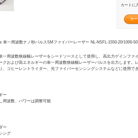
カートに
00ns 単一周波数ナノ秒パルスSMファイバーレーザー NL-NSFL-1550-20/1000-50-1
単一周波数狭線幅レーザーをシードソースとして使用し、高出力ゲインファ
ークおよび高エネルギーの単一周波数狭線幅レーザーパルスを出力します。
り、コヒーレントライダー、光ファイバーセンシングシステムなどに使用で
ギー
し周波数、パワーは調整可能
ダー
シング