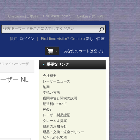
CivilLaser(English)
CivilLasers(日本語)
CivilLaser(한국어)
歓迎,
ログイン
|
First time visitor? Create a
新しい口座
あなたのカートは空です
ルスSMファイバーレーザ
重要なリンク
会社概要
ーザー NL-
レーザーニュース
納期
支払い方法
税関申告と関税の説明
配送料について
FAQs
レーザー製品認証
クレーム＆提案
最新のお知らせ
返品・交換・返金ポリシー
私たちのお客様