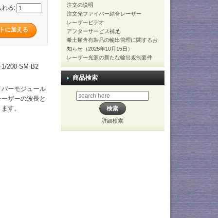
注文の说明
入れる:
注文光ファイバー結合レーザー
レーザービデオ
アフターサービス補足
希土類含有製品の輸出管理に関するお
知らせ（2025年10月15日）
レーザー光源の新たな輸出規制要件
/200-SM-B2
商品検索
イバーモジュール
レーザーの波長と
きます。
詳細検索