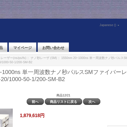
Japanese ()
品
マイページ
お問い合わせ
ーザー(ns/ps/fs)
::
ナノ秒レーザ (SM)
:: 1550nm 20~1000ns 単一周波数ナノ秒パ
/1000-50-1/200-SM-B2
 20~1000ns 単一周波数ナノ秒パルスSMファイバーレ
20/1000-50-1/200-SM-B2
商品12/21
前へ
商品リストに戻る
次へ
1,879,618円