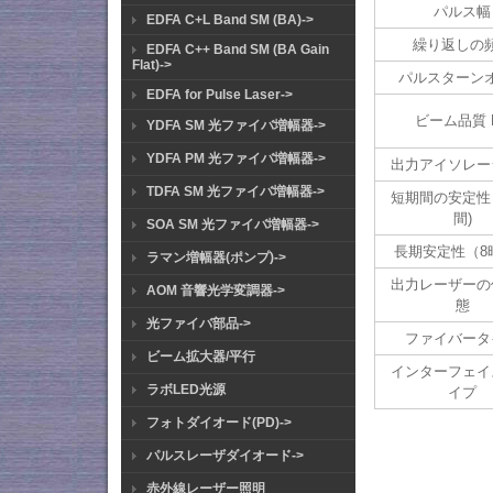
パルス幅
EDFA C+L Band SM (BA)->
繰り返しの
EDFA C++ Band SM (BA Gain
Flat)->
パルスターン
EDFA for Pulse Laser->
ビーム品質 
YDFA SM 光ファイバ増幅器->
YDFA PM 光ファイバ増幅器->
出力アイソレー
TDFA SM 光ファイバ増幅器->
短期間の安定性 (
間)
SOA SM 光ファイバ増幅器->
長期安定性（8
ラマン増幅器(ポンプ)->
出力レーザーの
AOM 音響光学変調器->
態
光ファイバ部品->
ファイバータ
ビーム拡大器/平行
インターフェイ
ラボLED光源
イプ
フォトダイオード(PD)->
パルスレーザダイオード->
赤外線レーザー照明