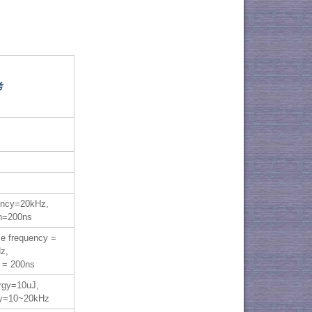
考
ency=20kHz,
th=200ns
e frequency =
z,
h = 200ns
rgy=10uJ,
cy=10~20kHz