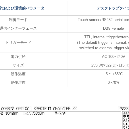
的および環境的パラメータ
デスクトップタイ
制御モード
Touch screen/RS232 serial c
通信インターフェース
DB9 Female
TTL, internal trigger/externa
トリガーモード
(The default trigger is internal
switched to external trigger vi
電力供給
AC 100~240V
サイズ
255(W)×322(D)×115(
動作温度
-5 ~ +35°C
動作湿度
0~70%