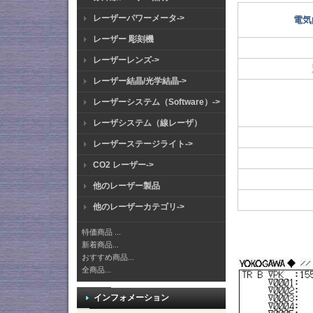
レーザーパワーメータ->
電気
レーザー 彫刻機
レーザーレンズ->
レーザー結晶/光学結晶->
レーザーシステム（Software）->
レーザシステム（線レーザ）
レーザーステージライト->
CO2 レーザー->
他のレーザー製品
他のレーザーカテゴリ->
特価商品 ...
新着商品...
おすすめ商品...
全商品...
インフォメーション