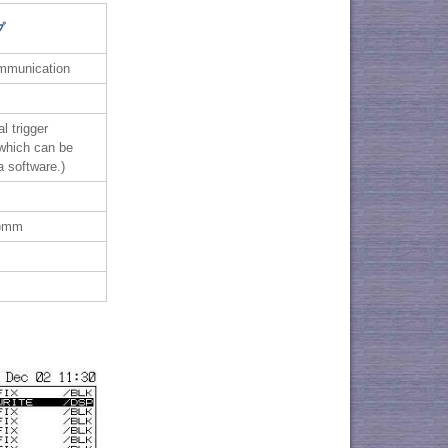
プ
ommunication
l trigger
, which can be
a software.)
H)mm