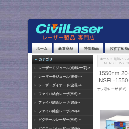
ホーム
新着商品
特価商品
おすすめ商
ホーム
::
超短パルスレ
カテゴリ
ー NL-NSFL-1550-20
レーザーモジュール(点/線/十字)->
1550nm
レーザーモジュール(波長)->
NSFL-1550-
レーザーダイオード(波長)->
ナノ秒レーザ (SM)
ファイバ結合レーザ(MM)->
ファイバ結合レーザ(SM)->
ファイバ結合レーザ(PM)->
ピグテールレーザー(MM)->
ピグテールレーザー(SM)->