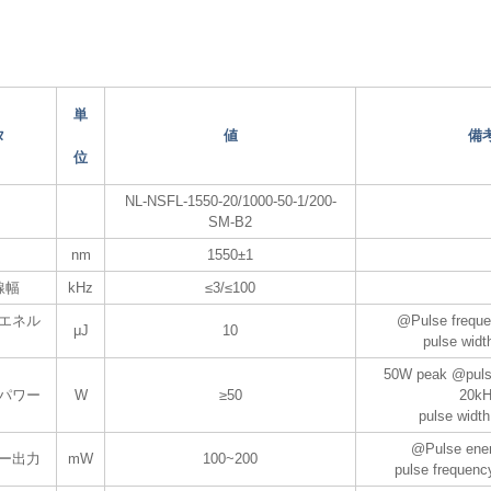
単
タ
値
備
位
NL-NSFL-1550-20/1000-50-1/200-
SM-B2
nm
1550±1
線幅
kHz
≤3/≤100
エネル
@Pulse frequ
μJ
10
pulse wid
50W peak @puls
パワー
W
≥50
20kH
pulse widt
@Pulse ene
ー出力
mW
100~200
pulse frequen