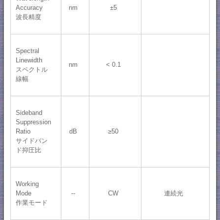
Accuracy
nm
±5
波長精度
Spectral
Linewidth
nm
< 0.1
スペクトル
線幅
Sideband
Suppression
Ratio
dB
≥50
サイドバン
ド抑圧比
Working
Mode
--
CW
連続光
作業モード