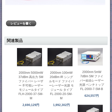
レビューを書く
関連製品
2000nm 5mW
2000nm 5000mW
2000nm 100mW
7dBm SM ファイ
37dBm 高出力 SM
20dBm IR シング
バー結合レーザー
ファイバー レーザ
ルモード ファイバ
光源 ベンチトップ
ー 不可視レーザー
ーレーザー光源 モ
FL-2000-7-SM-B
モジュールタイプ
ジュール タイプ
FLH-2000-37-SM-
FL-2000-20-SM-
624,557円
M
M
2,690,129円
1,992,302円