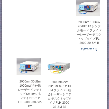
2000nm 100mW
20dBm IR シング
ルモード ファイバ
ーレーザー デスク
トップタイプ FL-
2000-20-SM-B
2,020,214円
2000nm 30dBm
2000nm 2W
1000mW 赤外線
33dBm 高出力 IR
レーザー ベンチト
SM ファイバー結
ップ SM1950 光
合レーザーシステ
ファイバー出力
ム デスクトップタ
FLH-2000-30-SM-
イプ FLH-2000-
B2
33-SM-B3