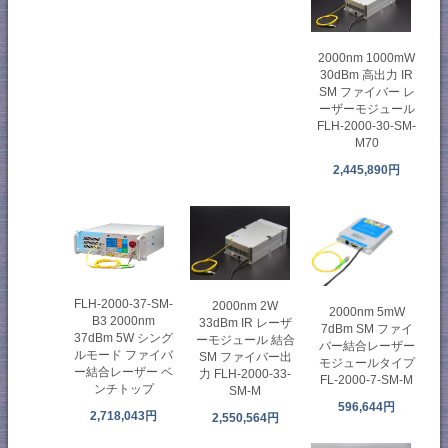
2000nm 1000mW
30dBm 高出力 IR
SM ファイバー レ
ーザーモジュール
FLH-2000-30-SM-
M70
2,445,890円
FLH-2000-37-SM-
2000nm 2W
2000nm 5mW
B3 2000nm
33dBm IR レーザ
7dBm SM ファイ
37dBm 5W シング
ーモジュール 結合
バー結合レーザー
ルモード ファイバ
SM ファイバー出
モジュールタイプ
ー結合レーザー ベ
力 FLH-2000-33-
FL-2000-7-SM-M
ンチトップ
SM-M
596,644円
2,718,043円
2,550,564円