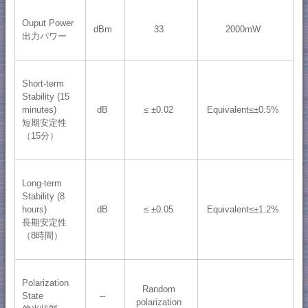
Ouput Power
dBm
33
2000mW
出力パワー
Short-term
Stability (15
minutes)
dB
≤ ±0.02
Equivalent≤±0.5%
短期安定性
（15分）
Long-term
Stability (8
hours)
dB
≤ ±0.05
Equivalent≤±1.2%
長期安定性
（8時間）
Polarization
Random
State
--
polarization