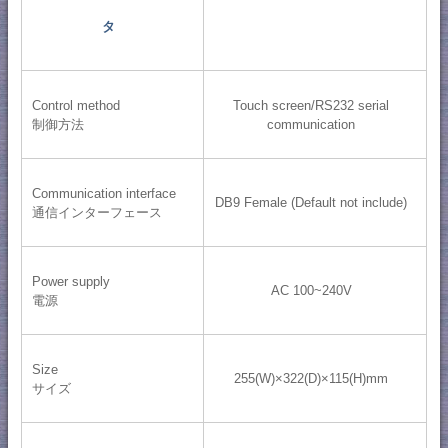
タ
Control method
Touch screen/RS232 serial
制御方法
communication
Communication interface
DB9 Female (Default not include)
通信インターフェース
Power supply
AC 100~240V
電源
Size
255(W)×322(D)×115(H)mm
サイズ