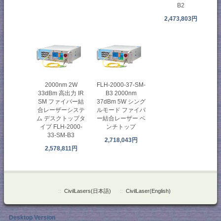
B2
2,473,803円
2000nm 2W
FLH-2000-37-SM-
33dBm 高出力 IR
B3 2000nm
SM ファイバー結
37dBm 5W シング
合レーザーシステ
ルモード ファイバ
ム デスクトップタ
ー結合レーザー ベ
イプ FLH-2000-
ンチトップ
33-SM-B3
2,718,043円
2,578,811円
::
CivilLasers(日本語)
::
CivilLaser(English)
Desktop Version