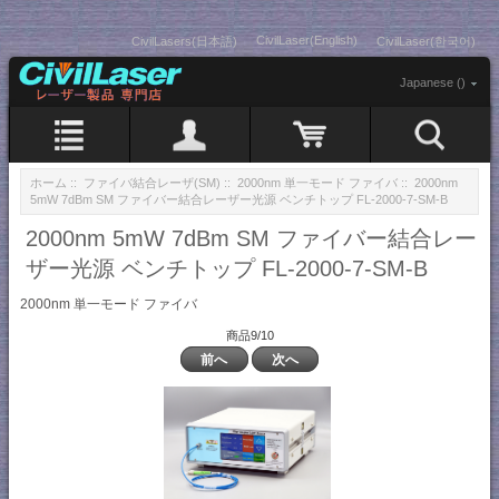
CivilLaser(English)
CivilLasers(日本語)
CivilLaser(한국어)
Japanese ()
ホーム
::
ファイバ結合レーザ(SM)
::
2000nm 単一モード ファイバ
:: 2000nm
5mW 7dBm SM ファイバー結合レーザー光源 ベンチトップ FL-2000-7-SM-B
2000nm 5mW 7dBm SM ファイバー結合レー
ザー光源 ベンチトップ FL-2000-7-SM-B
2000nm 単一モード ファイバ
商品9/10
前へ
次へ