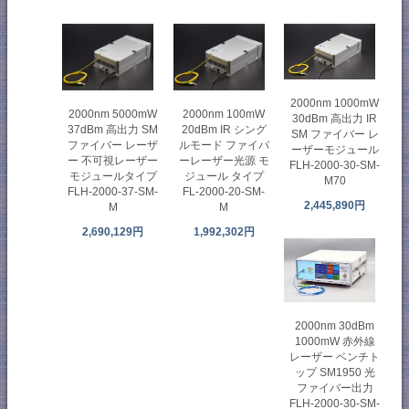
2000nm 1000mW
2000nm 5000mW
2000nm 100mW
30dBm 高出力 IR
37dBm 高出力 SM
20dBm IR シング
SM ファイバー レ
ファイバー レーザ
ルモード ファイバ
ーザーモジュール
ー 不可視レーザー
ーレーザー光源 モ
FLH-2000-30-SM-
モジュールタイプ
ジュール タイプ
M70
FLH-2000-37-SM-
FL-2000-20-SM-
2,445,890円
M
M
2,690,129円
1,992,302円
2000nm 30dBm
1000mW 赤外線
レーザー ベンチト
ップ SM1950 光
ファイバー出力
FLH-2000-30-SM-