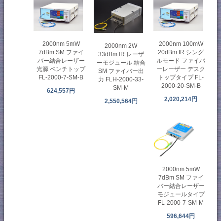
2000nm 5mW
2000nm 100mW
2000nm 2W
7dBm SM ファイ
20dBm IR シング
33dBm IR レーザ
バー結合レーザー
ルモード ファイバ
ーモジュール 結合
光源 ベンチトップ
ーレーザー デスク
SM ファイバー出
FL-2000-7-SM-B
トップタイプ FL-
力 FLH-2000-33-
2000-20-SM-B
SM-M
624,557円
2,020,214円
2,550,564円
2000nm 5mW
7dBm SM ファイ
バー結合レーザー
モジュールタイプ
FL-2000-7-SM-M
596,644円