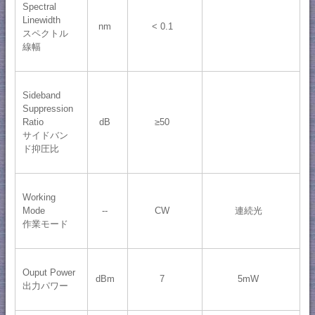
Spectral
Linewidth
nm
< 0.1
スペクトル
線幅
Sideband
Suppression
Ratio
dB
≥50
サイドバン
ド抑圧比
Working
Mode
--
CW
連続光
作業モード
Ouput Power
dBm
7
5mW
出力パワー