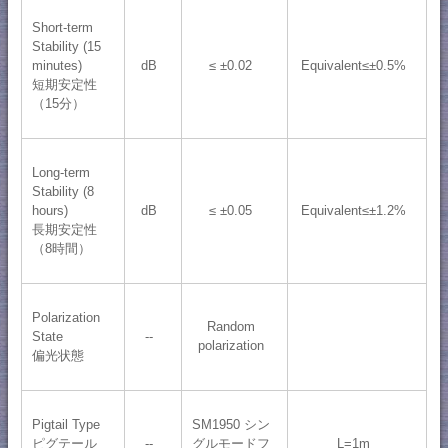
Short-term
Stability (15
minutes)
dB
≤ ±0.02
Equivalent≤±0.5%
短期安定性
（15分）
Long-term
Stability (8
hours)
dB
≤ ±0.05
Equivalent≤±1.2%
長期安定性
（8時間）
Polarization
Random
State
--
polarization
偏光状態
Pigtail Type
SM1950 シン
ピグテール
--
グルモードフ
L=1m