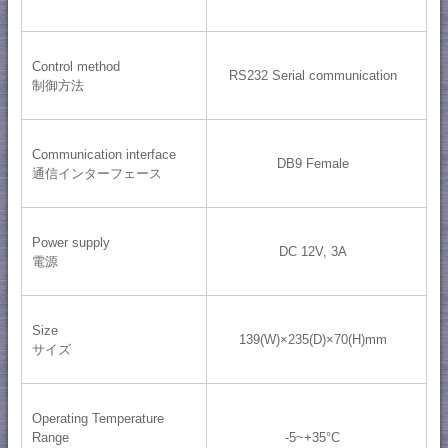
Control method
RS232 Serial communication
制御方法
Communication interface
DB9 Female
通信インターフェース
Power supply
DC 12V, 3A
電源
Size
139(W)×235(D)×70(H)mm
サイズ
Operating Temperature
Range
-5~+35°C