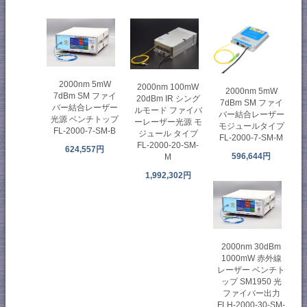
2000nm 5mW
2000nm 100mW
2000nm 5mW
7dBm SM ファイ
20dBm IR シング
7dBm SM ファイ
バー結合レーザー
ルモード ファイバ
バー結合レーザー
光源 ベンチトップ
ーレーザー光源 モ
モジュールタイプ
FL-2000-7-SM-B
ジュール タイプ
FL-2000-7-SM-M
FL-2000-20-SM-
624,557円
596,644円
M
1,992,302円
2000nm 30dBm
1000mW 赤外線
レーザー ベンチト
ップ SM1950 光
ファイバー出力
FLH-2000-30-SM-