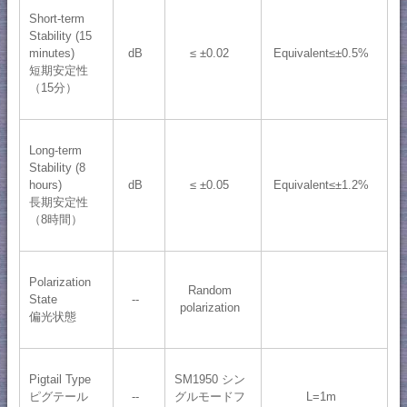
Short-term
Stability (15
minutes)
dB
≤ ±0.02
Equivalent≤±0.5%
短期安定性
（15分）
Long-term
Stability (8
hours)
dB
≤ ±0.05
Equivalent≤±1.2%
長期安定性
（8時間）
Polarization
Random
State
--
polarization
偏光状態
Pigtail Type
SM1950 シン
ピグテール
--
グルモードフ
L=1m