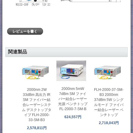
レビューを書く
関連製品
2000nm 5mW
2000nm 2W
FLH-2000-37-SM-
7dBm SM ファイ
33dBm 高出力 IR
B3 2000nm
バー結合レーザー
SM ファイバー結
37dBm 5W シング
光源 ベンチトップ
合レーザーシステ
ルモード ファイバ
FL-2000-7-SM-B
ム デスクトップタ
ー結合レーザー ベ
イプ FLH-2000-
ンチトップ
624,557円
33-SM-B3
2,718,043円
2,578,811円