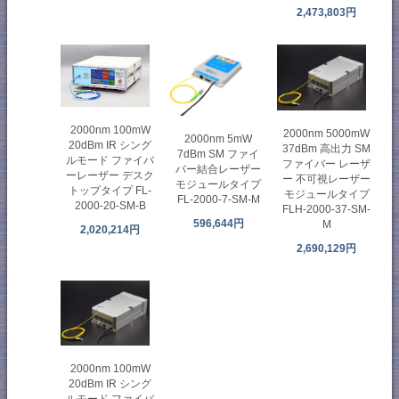
2,473,803円
2000nm 100mW
2000nm 5000mW
2000nm 5mW
20dBm IR シング
37dBm 高出力 SM
7dBm SM ファイ
ルモード ファイバ
ファイバー レーザ
バー結合レーザー
ーレーザー デスク
ー 不可視レーザー
モジュールタイプ
トップタイプ FL-
モジュールタイプ
FL-2000-7-SM-M
2000-20-SM-B
FLH-2000-37-SM-
596,644円
M
2,020,214円
2,690,129円
2000nm 100mW
20dBm IR シング