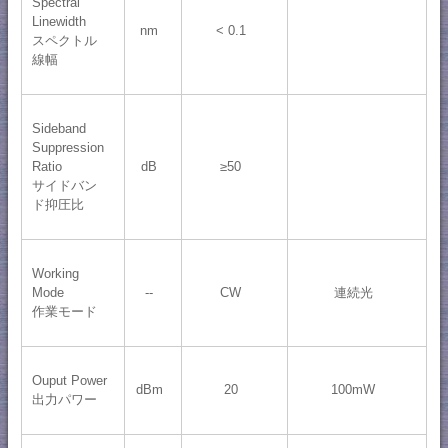
Spectral
Linewidth
nm
< 0.1
スペクトル
線幅
Sideband
Suppression
Ratio
dB
≥50
サイドバン
ド抑圧比
Working
Mode
--
CW
連続光
作業モード
Ouput Power
dBm
20
100mW
出力パワー