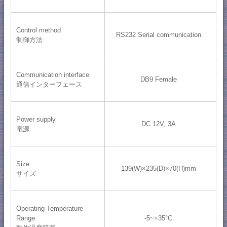
Control method
RS232 Serial communication
制御方法
Communication interface
DB9 Female
通信インターフェース
Power supply
DC 12V, 3A
電源
Size
139(W)×235(D)×70(H)mm
サイズ
Operating Temperature
Range
-5~+35°C