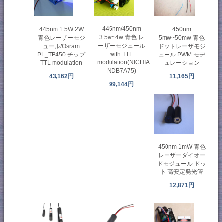
445nm/450nm
445nm 1.5W 2W
450nm
3.5w~4w 青色 レ
青色レーザーモジ
5mw~50mw 青色
ーザーモジュール
ュール/Osram
ドットレーザモジ
with TTL
PL_TB450 チップ
ュール PWM モデ
modulation(NICHIA
TTL modulation
ュレーション
NDB7A75)
43,162円
11,165円
99,144円
450nm 1mW 青色
レーザーダイオー
ドモジュール ドッ
ト 高安定発光管
12,871円