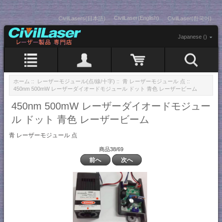
CivilLaser(English)
CivilLasers(日本語)
CivilLaser(한국어)
Japanese ()
ホーム
::
レーザーモジュール(点/線/十字)
::
青 レーザーモジュール 点
::
450nm 500mW レーザーダイオードモジュール ドット 青色 レーザービーム
450nm 500mW レーザーダイオードモジュー
ル ドット 青色 レーザービーム
青 レーザーモジュール 点
商品38/69
前へ
次へ