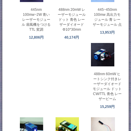
445nm
488nm 20mW レ
445~450nm
100mw~2W 青い
ーザーモジュール
100mw 高出力モ
レーザーモジュー
ドット 青色 レー
ジュール 青 レー
ル 扇風機をつける
ザーダイオード
ザーモジュール 点
TTL 変調
Φ10*30mm
13,953円
12,806円
40,174円
488nm 60mW ヒ
ートシンク付きレ
ーザーダイオード
モジュール ドット
CW/TTL 青色 レー
ザービーム
15,259円