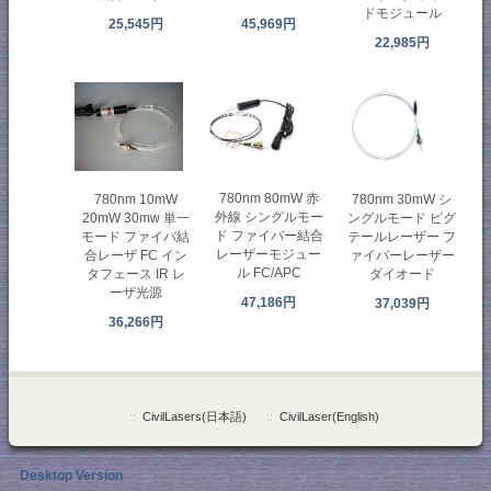
ドモジュール
25,545円
45,969円
22,985円
780nm 80mW 赤
780nm 30mW シ
780nm 10mW
外線 シングルモー
ングルモード ピグ
20mW 30mw 単一
ド ファイバー結合
テールレーザー フ
モード ファイバ結
レーザーモジュー
ァイバーレーザー
合レーザ FC イン
ル FC/APC
ダイオード
タフェース IR レ
ーザ光源
47,186円
37,039円
36,266円
::
CivilLasers(日本語)
::
CivilLaser(English)
Desktop Version