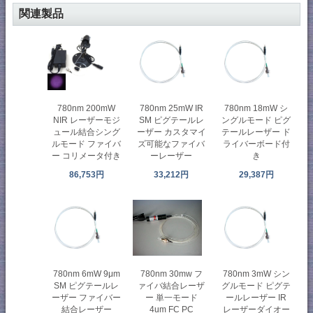
関連製品
780nm 200mW
780nm 25mW IR
780nm 18mW シ
NIR レーザーモジ
SM ピグテールレ
ングルモード ピグ
ュール結合シング
ーザー カスタマイ
テールレーザー ド
ルモード ファイバ
ズ可能なファイバ
ライバーボード付
ー コリメータ付き
ーレーザー
き
86,753円
33,212円
29,387円
780nm 6mW 9μm
780nm 3mW シン
780nm 30mw フ
SM ピグテールレ
グルモード ピグテ
ァイバ結合レーザ
ーザー ファイバー
ールレーザー IR
ー 単一モード
結合レーザー
レーザーダイオー
4um FC PC