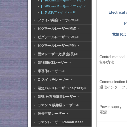
|_ 1650nm 単一モード ファイバ
|_ 2000nm 単一モード ファイバ
Electrical
|_ 多波長ファイバレーザ
ファイバ結合レーザ(PM)->
P
ピグテールレーザー(MM)->
電気およ
ピグテールレーザー(SM)->
ピグテールレーザー(PM)->
固体レーザー光源 (波長)->
Control method
制御方法
DPSS固体レーザー->
半導体レーザー->
Q-スイッチレーザー->
Communication i
通信インターフ
超短パルスレーザー(ns/ps/fs)->
DFB 分布帰還型レーザー->
ラマン & 狭線幅レーザー->
Power supply
電源
波長可変レーザー->
ラマンレーザー Raman laser