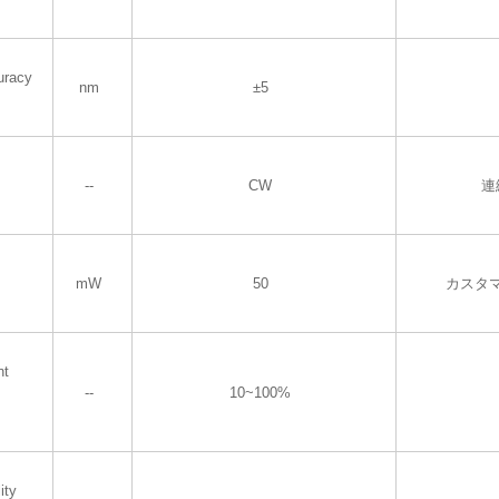
uracy
nm
±5
--
CW
連
mW
50
カスタ
nt
--
10~100%
ity