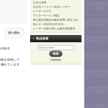
注文の说明
注文光ファイバー結合レーザー
レーザービデオ
アフターサービス補足
希土類含有製品の輸出管理に関するお
知らせ（2025年10月15日）
レーザー光源の新たな輸出規制要件
売り切れ
商品検索
-SM-B
制御を採用して、
詳細検索
は優れています