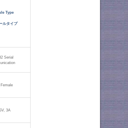
le Type
ールタイプ
2 Serial
nication
 Female
5V, 3A