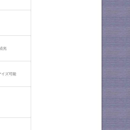
続光
マイズ可能