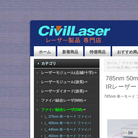
ホーム
新着商品
特価商品
おすすめ商
ホーム
::
ファイバ結
カテゴリ
イバー出力 IRレーザー 
レーザーモジュール(点/線/十字)->
785nm 
レーザーモジュール(波長)->
IRレーザー F
レーザーダイオード(波長)->
785nm 単一モード
ファイバ結合レーザ(MM)->
ファイバ結合レーザ(SM)
->
|_ 375nm 単一モード ファイバ
|_ 405nm 単一モード ファイバ
|_ 445nm 単一モード ファイバ
|_ 450nm 単一モード ファイバ