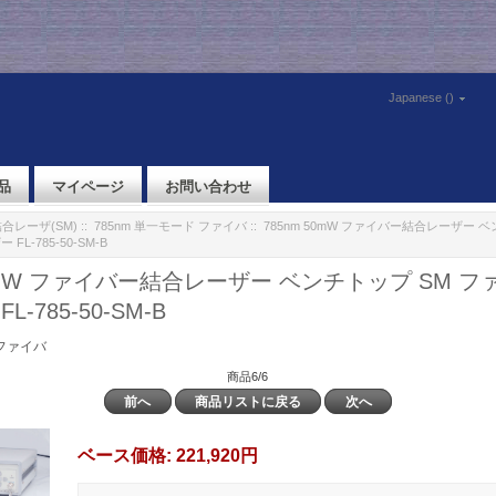
Japanese ()
品
マイページ
お問い合わせ
合レーザ(SM)
::
785nm 単一モード ファイバ
:: 785nm 50mW ファイバー結合レーザー 
FL-785-50-SM-B
50mW ファイバー結合レーザー ベンチトップ SM 
L-785-50-SM-B
 ファイバ
商品6/6
前へ
商品リストに戻る
次へ
ベース価格:
221,920円