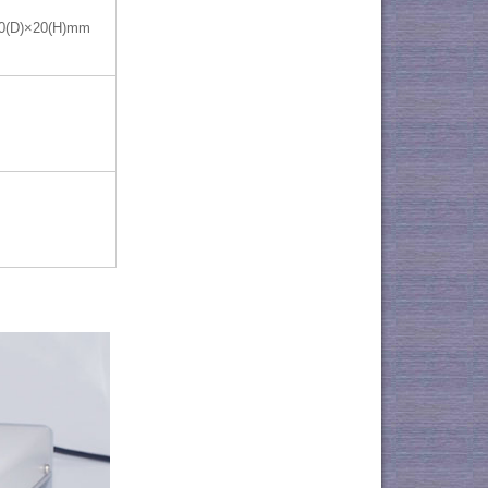
0(D)×20(H)mm