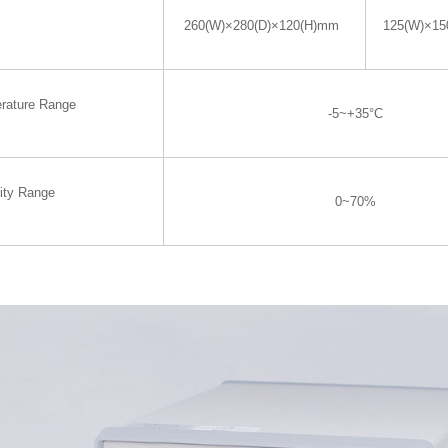
260(W)×280(D)×120(H)mm
125(W)×15
rature Range
-5~+35°C
ity Range
0~70%