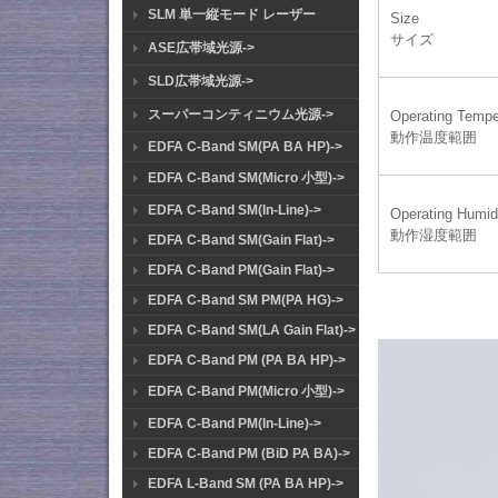
SLM 単一縦モード レーザー
Size
サイズ
ASE広帯域光源->
SLD広帯域光源->
スーパーコンティニウム光源->
Operating Tempe
動作温度範囲
EDFA C-Band SM(PA BA HP)->
EDFA C-Band SM(Micro 小型)->
EDFA C-Band SM(In-Line)->
Operating Humid
動作湿度範囲
EDFA C-Band SM(Gain Flat)->
EDFA C-Band PM(Gain Flat)->
EDFA C-Band SM PM(PA HG)->
EDFA C-Band SM(LA Gain Flat)->
EDFA C-Band PM (PA BA HP)->
EDFA C-Band PM(Micro 小型)->
EDFA C-Band PM(In-Line)->
EDFA C-Band PM (BiD PA BA)->
EDFA L-Band SM (PA BA HP)->