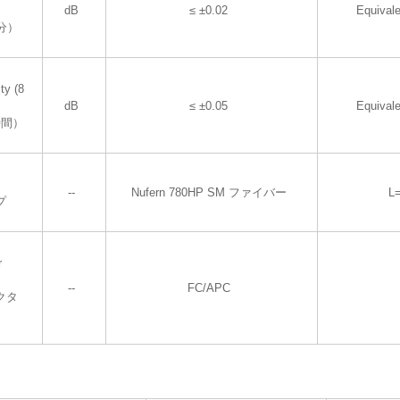
dB
≤ ±0.02
Equival
分）
ty (8
dB
≤ ±0.05
Equival
時間）
--
Nufern 780HP SM ファイバー
L
プ
r
--
FC/APC
クタ