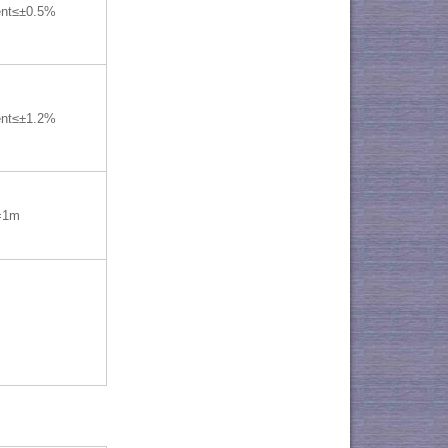
ent≤±0.5%
ent≤±1.2%
=1m