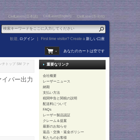
CivilLaser(English)
CivilLasers(日本語)
CivilLaser(한국어)
歓迎,
ログイン
|
First time visitor? Create a
新しい口座
あなたのカートは空です
ベンチトップ SM ファ
重要なリンク
会社概要
ファイバー出力
レーザーニュース
納期
支払い方法
税関申告と関税の説明
配送料について
FAQs
レーザー製品認証
クレーム＆提案
最新のお知らせ
返品・交換・返金ポリシー
私たちのお客様