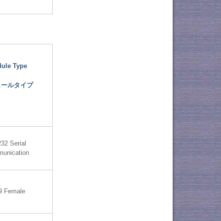
ule Type
ュールタイプ
32 Serial
unication
9 Female