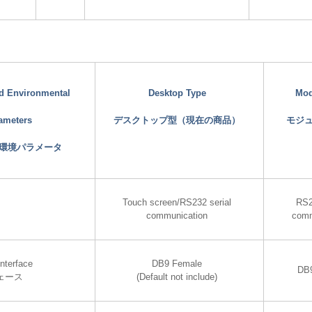
nd Environmental
Desktop Type
Mod
ameters
デスクトップ型（現在の商品）
モジ
環境パラメータ
Touch screen/RS232 serial
RS2
communication
comm
nterface
DB9 Female
DB
ェース
(Default not include)