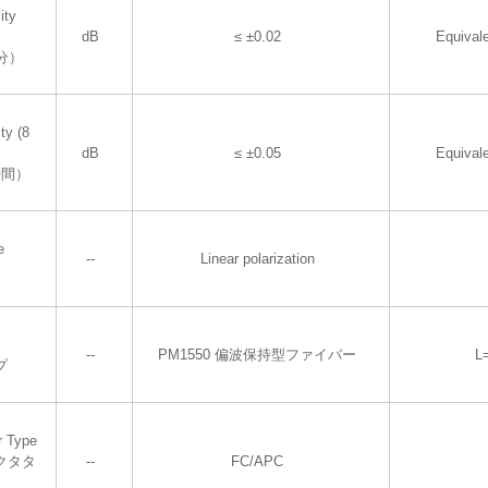
ity
dB
≤ ±0.02
Equival
分）
ty (8
dB
≤ ±0.05
Equival
時間）
e
--
Linear polarization
--
PM1550 偏波保持型ファイバー
L
プ
r Type
クタタ
--
FC/APC