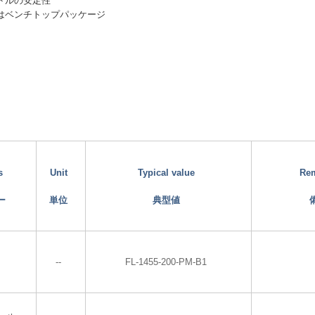
クトルの安定性
たはベンチトップパッケージ
s
Unit
Typical value
Re
ー
単位
典型値
--
FL-1455-200-PM-B1