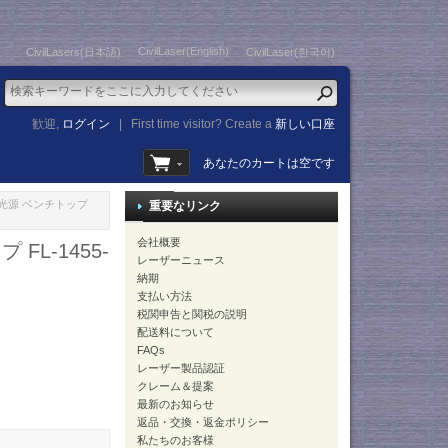
CivilLaser(English)
CivilLasers(日本語)
CivilLaser(한국어)
歓迎,
ログイン
|
First time visitor? Create a
新しい口座
あなたのカートは空です
ザー光源 ベンチトップ
重要なリンク
会社概要
FL-1455-
レーザーニュース
納期
支払い方法
税関申告と関税の説明
配送料について
FAQs
レーザー製品認証
クレーム＆提案
最新のお知らせ
返品・交換・返金ポリシー
私たちのお客様