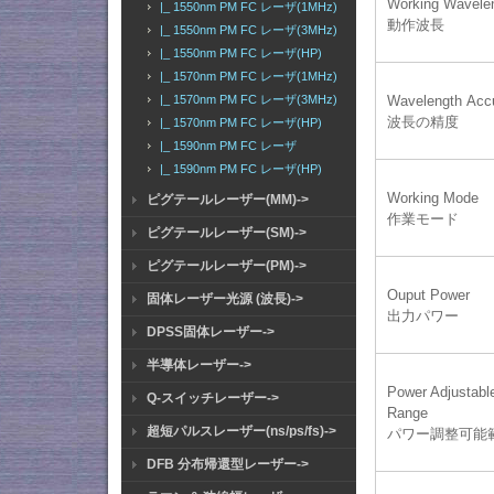
Working Wavele
|_ 1550nm PM FC レーザ(1MHz)
動作波長
|_ 1550nm PM FC レーザ(3MHz)
|_ 1550nm PM FC レーザ(HP)
|_ 1570nm PM FC レーザ(1MHz)
Wavelength Acc
|_ 1570nm PM FC レーザ(3MHz)
波長の精度
|_ 1570nm PM FC レーザ(HP)
|_ 1590nm PM FC レーザ
|_ 1590nm PM FC レーザ(HP)
Working Mode
ピグテールレーザー(MM)->
作業モード
ピグテールレーザー(SM)->
ピグテールレーザー(PM)->
Ouput Power
固体レーザー光源 (波長)->
出力パワー
DPSS固体レーザー->
半導体レーザー->
Power Adjustabl
Q-スイッチレーザー->
Range
超短パルスレーザー(ns/ps/fs)->
パワー調整可能
DFB 分布帰還型レーザー->