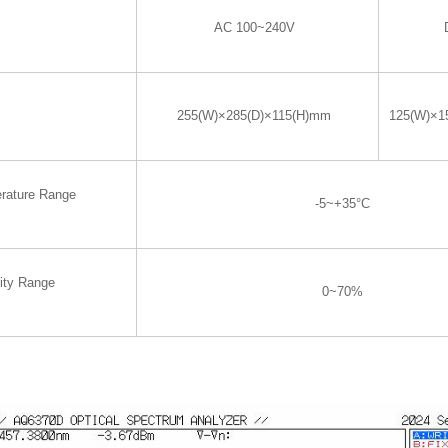
AC 100~240V
255(W)×285(D)×115(H)mm
125(W)×1
rature Range
-5~+35°C
ity Range
0~70%