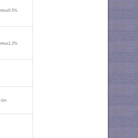
ent≤±0.5%
ent≤±1.2%
=1m