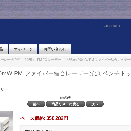
Japanese ()
品
マイページ
お問い合わせ
合レーザ(PM)
::
1455nm PM FC レーザー
:: 1455nm 200mW PM ファイバー結合レー
200mW PM ファイバー結合レーザー光源 ベンチトップ 
レーザー
商品2/6
前へ
商品リストに戻る
次へ
ベース価格:
358,282円