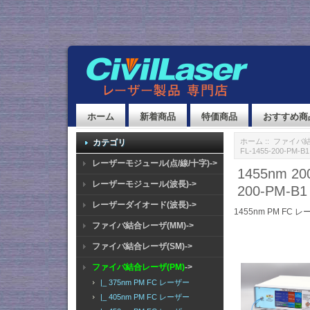
ホーム
新着商品
特価商品
おすすめ商
ホーム
::
ファイバ結
カテゴリ
FL-1455-200-PM-B1
レーザーモジュール(点/線/十字)->
1455nm 
レーザーモジュール(波長)->
200-PM-B1
レーザーダイオード(波長)->
1455nm PM FC 
ファイバ結合レーザ(MM)->
ファイバ結合レーザ(SM)->
ファイバ結合レーザ(PM)
->
|_ 375nm PM FC レーザー
|_ 405nm PM FC レーザー