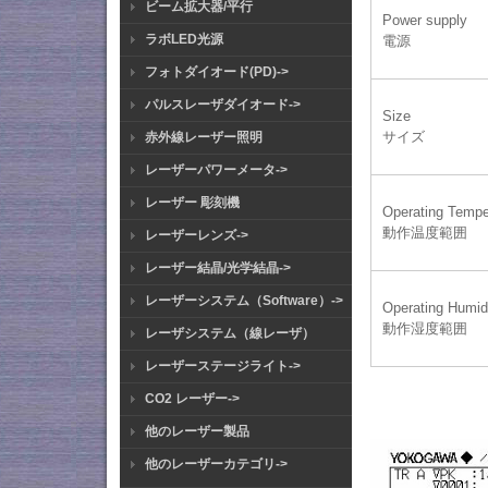
ビーム拡大器/平行
Power supply
ラボLED光源
電源
フォトダイオード(PD)->
パルスレーザダイオード->
Size
サイズ
赤外線レーザー照明
レーザーパワーメータ->
レーザー 彫刻機
Operating Tempe
動作温度範囲
レーザーレンズ->
レーザー結晶/光学結晶->
レーザーシステム（Software）->
Operating Humid
動作湿度範囲
レーザシステム（線レーザ）
レーザーステージライト->
CO2 レーザー->
他のレーザー製品
他のレーザーカテゴリ->