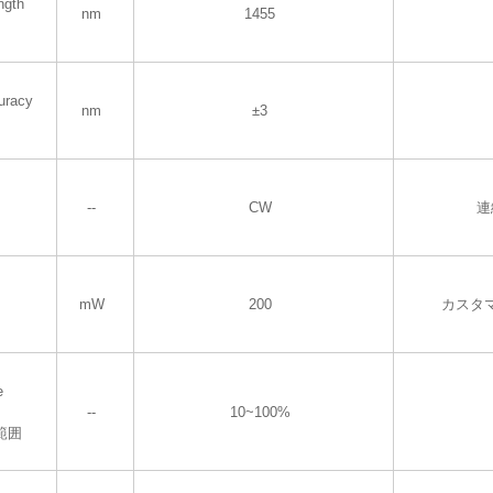
ngth
nm
1455
uracy
nm
±3
--
CW
連
mW
200
カスタ
e
--
10~100%
範囲