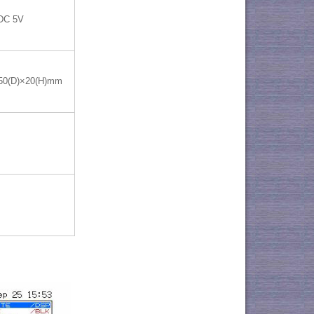
DC 5V
50(D)×20(H)mm