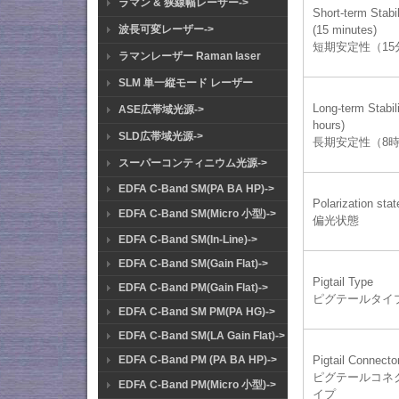
ラマン & 狭線幅レーザー->
Short-term Stabil
(15 minutes)
波長可変レーザー->
短期安定性（15
ラマンレーザー Raman laser
SLM 単一縦モード レーザー
Long-term Stabili
ASE広帯域光源->
hours)
SLD広帯域光源->
長期安定性（8
スーパーコンティニウム光源->
EDFA C-Band SM(PA BA HP)->
Polarization stat
EDFA C-Band SM(Micro 小型)->
偏光状態
EDFA C-Band SM(In-Line)->
EDFA C-Band SM(Gain Flat)->
Pigtail Type
EDFA C-Band PM(Gain Flat)->
ピグテールタイ
EDFA C-Band SM PM(PA HG)->
EDFA C-Band SM(LA Gain Flat)->
Pigtail Connecto
EDFA C-Band PM (PA BA HP)->
ピグテールコネ
EDFA C-Band PM(Micro 小型)->
イプ