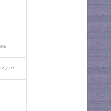
続光
マイズ可能