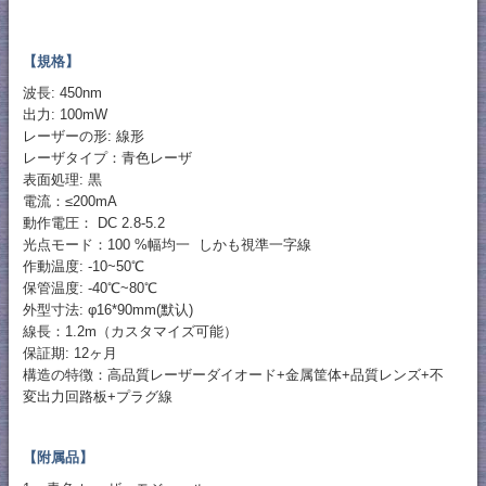
【規格】
波長: 450nm
出力: 100mW
レーザーの形: 線形
レーザタイプ：青色レーザ
表面処理: 黒
電流：≤200mA
動作電圧： DC 2.8-5.2
光点モード：100 %幅均一 しかも視準一字線
作動温度: -10~50℃
保管温度: -40℃~80℃
外型寸法: φ16*90mm(默认)
線長：1.2m（カスタマイズ可能）
保証期: 12ヶ月
構造の特徴：高品質レーザーダイオード+金属筐体+品質レンズ+不
変出力回路板+プラグ線
【附属品】