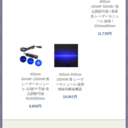
405nm
10mW~50mW / 焦
点調節可能 / 青紫
色 レーザーモジュ
ール 線形 /
20mmx80mm
11,739円
450nm
445nm 450nm
30mW~100mW 青
100mW 青 レーザ
レーザーモジュー
ーモジュール 線形
ル 点/線/十字線 焦
標線切断線機器
点調整可能
18,061円
Φ16X60mm
9,856円