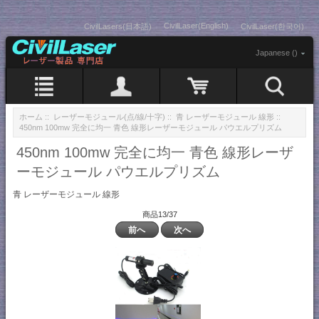
CivilLaser(English)
CivilLasers(日本語)
CivilLaser(한국어)
Japanese ()
ホーム
::
レーザーモジュール(点/線/十字)
::
青 レーザーモジュール 線形
::
450nm 100mw 完全に均一 青色 線形レーザーモジュール パウエルプリズム
450nm 100mw 完全に均一 青色 線形レーザ
ーモジュール パウエルプリズム
青 レーザーモジュール 線形
商品13/37
前へ
次へ