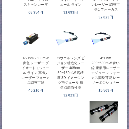
スキャンレーザ
ュール ライン
ンレーザー 調整可
能なフォーカス
68,954円
31,693円
32,023円
450nm 2500mW
パウエルレンズ ビ
450nm
青色 レーザー ダ
ジョン構造化レー
200~500mW 青い
イオードモジュー
ザー 405nm
線 産業用レーザー
ル ライン 高出力
50~150mW 高精
モジュール フォー
レーザー フォーカ
度 3D イメージン
カス調整可能 レー
ス調整可能
グモジュール 線
ザーポジショナー
焦点調節可能
45,210円
15,563円
32,023円