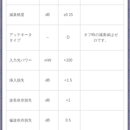
減衰精度
dB
±0.15
アッテネータ
オフ時の減衰値はゼ
--
D
タイプ
ロです。
入力光パワー
mW
<100
挿入損失
dB
<1.5
波長依存損失
dB
<1
偏波依存損失
dB
0.5