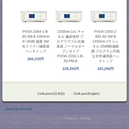
PVOA-1064-1-B-
1550nm 1x1 チャ
PVOA-1550-2-
30-SM-B 1064nm
ネル 偏波保持 プ
B/D-30-SM-B
0~30dB 減衰 SM
ログラマブル光減
1550nm 2チャン
光ファイバ減衰器
衰器 ノーマルオー
ネル 30dB軽減範
ベンチトップ
プンタイプ
囲 プログラム可能
PVOA-1550-1-B-
な光学減弱器ベン
266,310円
30-PM-B
チトップ
228,455円
183,296円
::
CivilLasers(日本語)
::
CivilLaser(English)
Desktop Version
Copyright © 2026
Civillasers
.
SiteMap