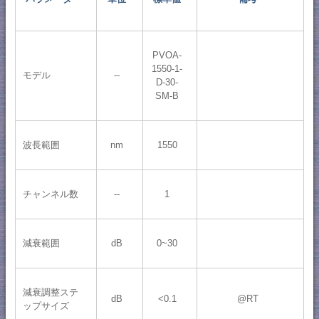
PVOA-
1550-1-
モデル
--
D-30-
SM-B
波長範囲
nm
1550
チャンネル数
--
1
減衰範囲
dB
0~30
減衰調整ステ
dB
<0.1
@RT
ップサイズ