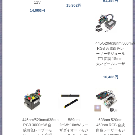
91,354円
12V
15,902円
14,000円
445/520/638nm 500m
RGB 合成白色レ
ーザーモジュール
TTL変調 15mm
太いビームレーザ
ー
16,486円
445nm/520nm/638nm
589nm
638nm 520nm
RGB 3000mW 合
2mW~10mW レー
450nm RGB 合成
成白色レーザーモ
ザダイオードモジ
白色レーザーモジ