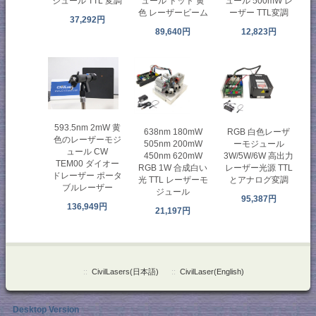
ジュール TTL 変調
ュール ドット 黄
ュール 500mW レ
色 レーザービーム
ーザー TTL変調
37,292円
89,640円
12,823円
593.5nm 2mW 黄
638nm 180mW
RGB 白色レーザ
色のレーザーモジ
505nm 200mW
ーモジュール
ュール CW
450nm 620mW
3W/5W/6W 高出力
TEM00 ダイオー
RGB 1W 合成白い
レーザー光源 TTL
ドレーザー ポータ
光 TTL レーザーモ
とアナログ変調
ブルレーザー
ジュール
95,387円
136,949円
21,197円
::
CivilLasers(日本語)
::
CivilLaser(English)
Desktop Version