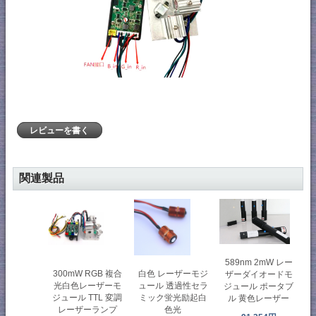
レビューを書く
関連製品
589nm 2mW レー
300mW RGB 複合
白色 レーザーモジ
ザーダイオードモ
光白色レーザーモ
ュール 透過性セラ
ジュール ポータブ
ジュール TTL 変調
ミック蛍光励起白
ル 黄色レーザー
レーザーランプ
色光