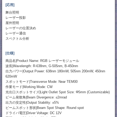
[応用]
舞台照明
レーザー投影
屋外照明
レーザーの位置決め
レーザー通信
スペクトル分析
[仕様]
商品名|Product Name: RGB レーザーモジュール
波長|Wavelength: R-638nm, G-505nm, B-450nm
出力パワー|Output Power: 638nm 180mW, 505nm 200mW, 450nm
620mW
スポットモード|Transverse Mode: Near TEM00
作業モード|Working Mode: CW
光出口スポットサイズ|Light Outlet Spot Size: Φ5mm (Customizable)
ビーム発散角|Beam Divergence: ≤2mrad
出力の安定性|Output Stability: ±5%
ビームスポット形状|Beam Spot Shape: Round spot
ドライバ電圧|Driver Voltage: DC 12V