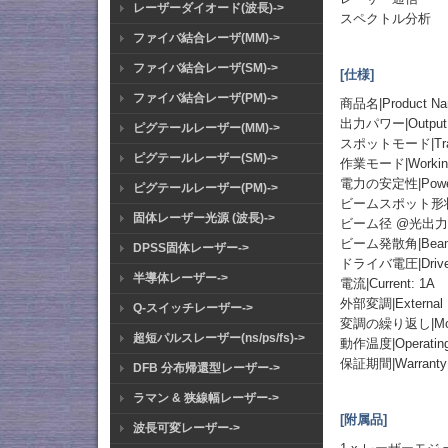
レーザーダイオード(波長)->
スペクトル分析
ファイバ結合レーザ(MM)->
ファイバ結合レーザ(SM)->
[仕様]
ファイバ結合レーザ(PM)->
商品名|Product
出力パワー|Output P
ピグテールレーザー(MM)->
スポットモード|Trans
ピグテールレーザー(SM)->
作業モード|Working 
電力の安定性|Power S
ピグテールレーザー(PM)->
ビームスポット形状|Bea
固体レーザー光源 (波長)->
ビーム径 @光出力端|Bea
ビーム発散角|Beam D
DPSS固体レーザー->
ドライバ電圧|Driver 
半導体レーザー->
電流|Current: 1A
外部変調|External M
Q-スイッチレーザー->
変調の繰り返し|Modula
超短パルスレーザー(ns/ps/fs)->
動作温度|Operating 
保証期間|Warranty:
DFB 分布帰還型レーザー->
ラマン & 狭線幅レーザー->
[附属品]
波長可変レーザー->