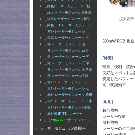
|_ 緑色レーザーモジュール 円形
|_ 緑 レーザーモジュール四角形
拡大表示
|_ 緑色レーザーモジュール特別
|_ 緑色 TTL レーザーモジュール
|_ 紫外 レーザーモジュール
|_ 青紫 レーザーモジュール 点
300mW RGB 
|_ 青 レーザーモジュール 点
|_ 青 レーザーモジュール 線形
|_ 青 レーザーモジュール 十字
[特徴]
|_ 青 レーザーモジュール 円形
軽量、便利、統合
|_ 青 レーザーモジュール 四角形
良好なスポット品
|_ 青 レーザーモジュール特別
安定したパフォー
|_ 青TTL レーザーモジュール
高い変調効率
|_ 赤外 レーザーモジュール 点
|_ 赤外 レーザーモジュール 線形
|_ 赤外 レーザーモジュール 十字
[応用]
|_ 赤外 レーザーモジュール特別
舞台照明
|_ 赤外線 IR TTL レーザー
レーザー投影
|_ その他のレーザーモジュール
屋外照明
レーザーの位置決
レーザーモジュール(波長)->
レーザー通信