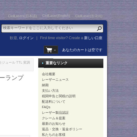
CivilLaser(English)
CivilLasers(日本語)
CivilLaser(한국어)
歓迎,
ログイン
|
First time visitor? Create a
新しい口座
あなたのカートは空です
モジュール TTL 変調
重要なリンク
会社概要
ザーランプ
レーザーニュース
納期
支払い方法
税関申告と関税の説明
配送料について
FAQs
レーザー製品認証
クレーム＆提案
最新のお知らせ
返品・交換・返金ポリシー
私たちのお客様