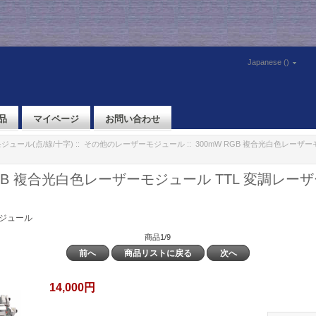
Japanese ()
品
マイページ
お問い合わせ
ジュール(点/線/十字)
::
その他のレーザーモジュール
:: 300mW RGB 複合光白色レーザー
RGB 複合光白色レーザーモジュール TTL 変調レー
ジュール
商品1/9
前へ
商品リストに戻る
次へ
14,000円