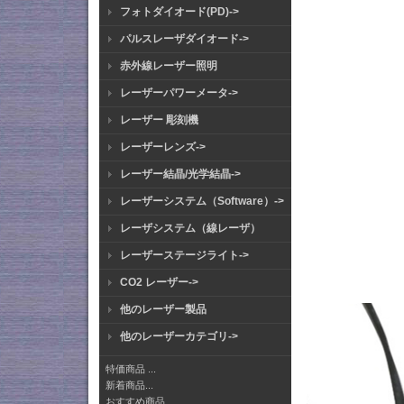
フォトダイオード(PD)->
パルスレーザダイオード->
赤外線レーザー照明
レーザーパワーメータ->
レーザー 彫刻機
レーザーレンズ->
レーザー結晶/光学結晶->
レーザーシステム（Software）->
レーザシステム（線レーザ）
レーザーステージライト->
CO2 レーザー->
他のレーザー製品
他のレーザーカテゴリ->
特価商品 ...
新着商品...
おすすめ商品...