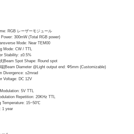
 Name: RGB レーザーモジュール
ower: 300mW (Total RGB power)
verse Mode: Near TEM00
Mode: CW / TTL
tability: ±0.5%
m Spot Shape: Round spot
m Diameter @Light output end: Φ5mm (Customizable)
ivergence: ≤2mrad
Voltage: DC 12V
odulation: 5V TTL
tion Repetition: 20KHz TTL
Temperature: 15~50℃
 1 year