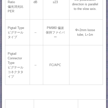
Ratio
dB
≥23
direction is parallel
偏光消光比
to the slow axis.
PER
Pigtail Type
PM980 偏波
Φ=2mm loose
ピグテール
--
保持ファイバ
tube, L=1m
タイプ
ー
Pigtail
Connector
Type
--
FC/APC
ピグテール
コネクタタ
イプ