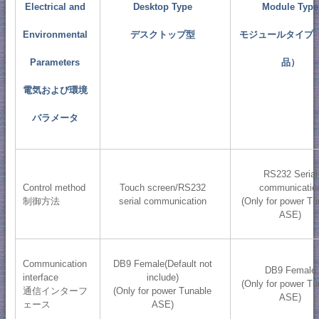
Electrical and
Desktop Type
Module Type
Environmental
デスクトップ型
モジュールタイプ
Parameters
品）
電気および環境
パラメータ
RS232 Serial
Control method
Touch screen/RS232
communicatio
制御方法
serial communication
(Only for power Tu
ASE)
Communication
DB9 Female(Default not
DB9 Female
interface
include)
(Only for power Tu
通信インターフ
(Only for power Tunable
ASE)
ェース
ASE)