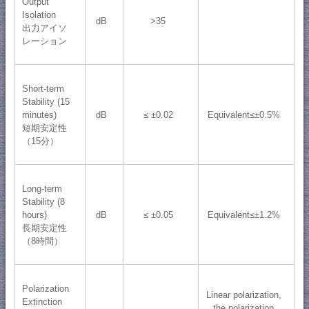
Output
Isolation
dB
>35
出力アイソ
レーション
Short-term
Stability (15
minutes)
dB
≤ ±0.02
Equivalent≤±0.5%
短期安定性
（15分）
Long-term
Stability (8
hours)
dB
≤ ±0.05
Equivalent≤±1.2%
長期安定性
（8時間）
Polarization
Linear polarization,
Extinction
the polarization