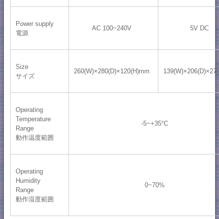
Power supply
AC 100~240V
5V DC
電源
Size
260(W)×280(D)×120(H)mm
139(W)×206(D)×27
サイズ
Operating
Temperature
-5~+35°C
Range
動作温度範囲
Operating
Humidity
0~70%
Range
動作湿度範囲