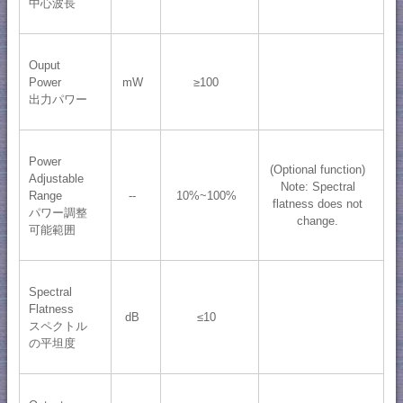
中心波長
Ouput
Power
mW
≥100
出力パワー
Power
(Optional function)
Adjustable
Note: Spectral
Range
--
10%~100%
flatness does not
パワー調整
change.
可能範囲
Spectral
Flatness
dB
≤10
スペクトル
の平坦度