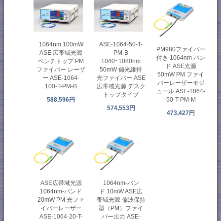
1064nm 100mW
ASE-1064-50-T-
PM980ファイバー
ASE 広帯域光源
PM-B
付き 1064nm バン
ベンチトップ PM
1040~1080nm
ド ASE光源
ファイバー レーザ
50mW 偏光維持
50mW PM ファイ
ー ASE-1064-
光ファイバー ASE
バーレーザーモジ
100-T-PM-B
広帯域光源 デスク
ュール ASE-1064-
トップタイプ
50-T-PM-M
588,596円
574,553円
473,427円
ASE広帯域光源
1064nm-バン
1064nm-バンド
ド 10mW ASE広
20mW PM 光ファ
帯域光源 偏波保持
イバーレーザー
型（PM）ファイ
ASE-1064-20-T-
バー出力 ASE-