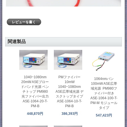
レビューを書く
関連製品
1040~1080nm
PMファイバー
1064nmバン
20mW ASEブロー
10mW
100mW ASE広帯
ドバンド光源 ベン
1040~1080nm
域光源 PM980フ
チトップ PM980
ASE広帯域光源 デ
ァイバー付き
光ファイバー出力
スクトップタイプ
ASE-1064-100-T-
ASE-1064-20-T-
ASE-1064-10-T-
PM-M モジュール
PM-B
PM-B
タイプ
448,870円
386,393円
547,423円