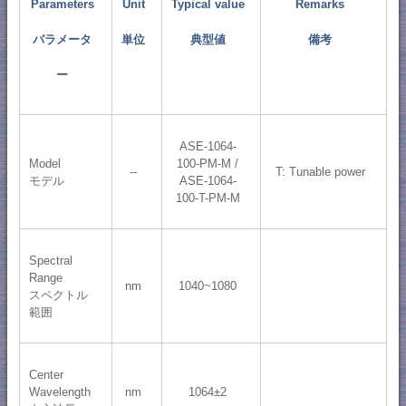
Parameters
Unit
Typical value
Remarks
パラメータ
単位
典型値
備考
ー
ASE-1064-
Model
100-PM-M /
--
T: Tunable power
モデル
ASE-1064-
100-T-PM-M
Spectral
Range
nm
1040~1080
スペクトル
範囲
Center
Wavelength
nm
1064±2