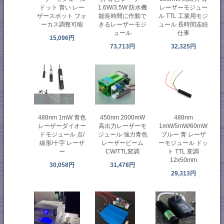
ドット 青い レー
1.6W/3.5W 防水機
レーザーモジュー
ザースポット フォ
能長時間に作動で
ル TTL 工業用モジ
ーカス調整可能
きるレーザーモジ
ュール 長時間连続
ュール
仕事
15,096円
73,713円
32,325円
488nm 1mW 青色
450nm 2000mW
488nm
レーザーダイオー
高出力レーザーモ
1mW/5mW/60mW
ドモジュール 点/
ジュール 強力青色
ブルー 青 レーザ
線形/十字 レーザ
レーザービーム
ーモジュール ドッ
ー
CW/TTL変調
ト TTL 変調
12x50mm
30,058円
31,478円
29,313円