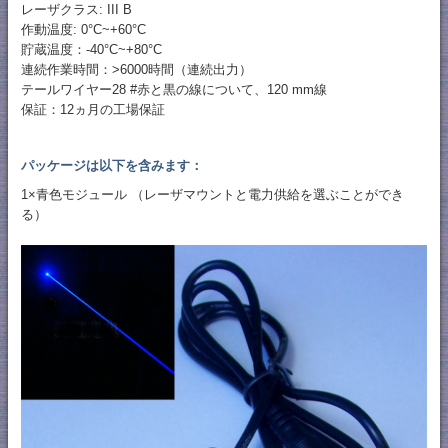
レーザクラス: III B
作動温度: 0°C~+60°C
貯蔵温度：-40°C~+80°C
連続作業時間：>6000時間（連続出力）
テールワイヤー28 #赤と黒の線について、120 mm線
保証：12ヵ月の工場保証
パッケージは以下を含みます：
1×青色モジュール （レーザマウントと電力供給を選ぶことができ
る）