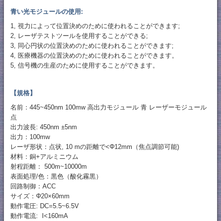
青い光モジュールの使用:
1, 視力によって位置決めのために使われることができます;
2, レーザテストツールを使用することができる;
3, 同心円状の位置決めのために使われることができます;
4, 医療機器の位置決めのために使われることができます。
5, 信号機の生産のために使用することができます。
【規格】
名前：445~450nm 100mw 高出力モジュール 青 レーザーモジュール
点
出力波長: 450nm ±5nm
出力：100mw
レーザ形状：点状, 10 mの距離で<Φ12mm（焦点調節可能)
材料：銅+アルミニウム
射程距離： 500m~10000m
表面処理/色：黒色（酸化霧黒）
回路制御：ACC
サイズ：Φ20×60mm
動作電圧: DC=5.5~6.5V
動作電流: I<160mA