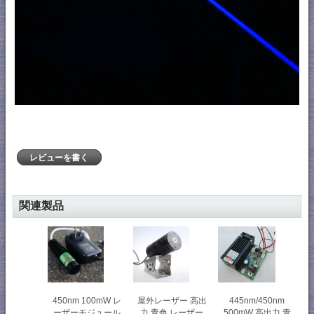
レビューを書く
関連製品
450nm 100mW レ
屋外レーザー 高出
445nm/450nm
ーザーモジュール
力 青色 レーザー
500mW 高出力 青