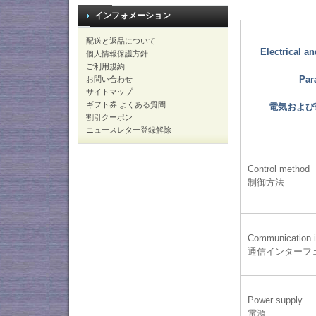
インフォメーション
配送と返品について
Electrical a
個人情報保護方針
ご利用規約
Par
お問い合わせ
サイトマップ
ギフト券 よくある質問
電気および
割引クーポン
ニュースレター登録解除
Control method
制御方法
Communication i
通信インターフ
Power supply
電源