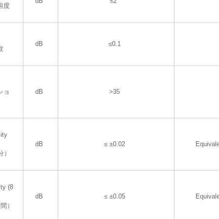
dB
≤2
坦度
dB
≤0.1
紋
ショ
dB
>35
ity
dB
≤ ±0.02
Equival
分）
ty (8
dB
≤ ±0.05
Equival
時間）