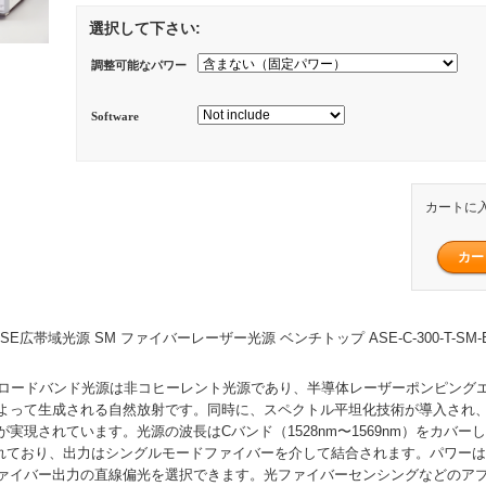
選択して下さい:
調整可能なパワー
Software
カートに
ASE広帯域光源 SM ファイバーレーザー光源 ベンチトップ ASE-C-300-T-SM-
ブロードバンド光源は非コヒーレント光源であり、半導体レーザーポンピング
よって生成される自然放射です。同時に、スペクトル平坦化技術が導入され
実現されています。光源の波長はCバンド（1528nm〜1569nm）をカバー
優れており、出力はシングルモードファイバーを介して結合されます。パワー
ァイバー出力の直線偏光を選択できます。光ファイバーセンシングなどのア