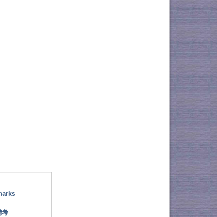
marks
備考