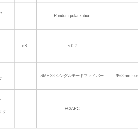
te
--
Random polarization
dB
≤ 0.2
--
SMF-28 シングルモードファイバー
Φ=3mm loos
プ
r
--
FC/APC
クタ