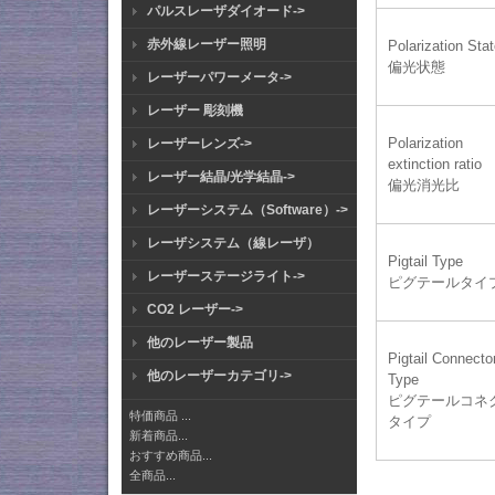
パルスレーザダイオード->
赤外線レーザー照明
Polarization Sta
偏光状態
レーザーパワーメータ->
レーザー 彫刻機
Polarization
レーザーレンズ->
extinction ratio
レーザー結晶/光学結晶->
​偏光消光比
レーザーシステム（Software）->
レーザシステム（線レーザ）
Pigtail Type
レーザーステージライト->
ピグテールタイ
CO2 レーザー->
他のレーザー製品
Pigtail Connecto
他のレーザーカテゴリ->
Type
ピグテールコネ
特価商品 ...
タイプ
新着商品...
おすすめ商品...
全商品...