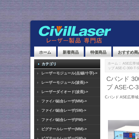
ホーム
新着商品
特価商品
おすすめ商
ホーム
::
ASE広帯
カテゴリ
ップ ASE-C-300-T-
レーザーモジュール(点/線/十字)->
Cバンド 3
レーザーモジュール(波長)->
プ ASE-C-3
レーザーダイオード(波長)->
Cバンド ASE広帯域
ファイバ結合レーザ(MM)->
ファイバ結合レーザ(SM)->
ファイバ結合レーザ(PM)->
ピグテールレーザー(MM)->
ピグテールレーザー(SM)->