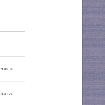
ent≤±0.5%
ent≤±1.2%