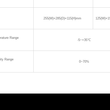
255(W)×285(D)×115(H)mm
125(W)×1
rature Range
-5~+35°C
ity Range
0~70%