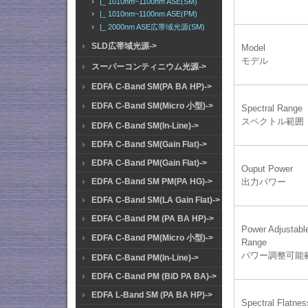
|_ 1010nm~1100nm ASE(SM)
|_ 1010nm~1100nm ASE(PM)
|_ 2000nm ASE広帯域光源(SM)
SLD広帯域光源->
Model
モデル
スーパーコンティニウム光源->
EDFA C-Band SM(PA BA HP)->
EDFA C-Band SM(Micro 小型)->
Spectral Range
スペクトル範囲
EDFA C-Band SM(In-Line)->
EDFA C-Band SM(Gain Flat)->
EDFA C-Band PM(Gain Flat)->
Ouput Power
EDFA C-Band SM PM(PA HG)->
出力パワー
EDFA C-Band SM(LA Gain Flat)->
EDFA C-Band PM (PA BA HP)->
Power Adjustabl
EDFA C-Band PM(Micro 小型)->
Range
パワー調整可能
EDFA C-Band PM(In-Line)->
EDFA C-Band PM (BiD PA BA)->
EDFA L-Band SM (PA BA HP)->
Spectral Flatnes