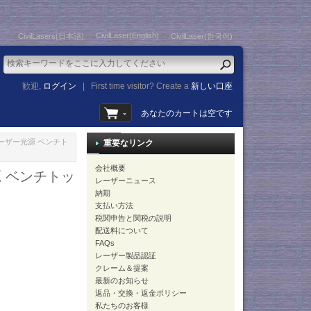
CivilLaser(English)
CivilLasers(日本語)
CivilLaser(한국어)
歓迎,
ログイン
|
First time visitor? Create a
新しい口座
あなたのカートは空です
ーレーザー光源 ベンチト
重要なリンク
会社概要
源 ベンチトッ
レーザーニュース
納期
支払い方法
税関申告と関税の説明
配送料について
FAQs
レーザー製品認証
クレーム＆提案
最新のお知らせ
返品・交換・返金ポリシー
私たちのお客様