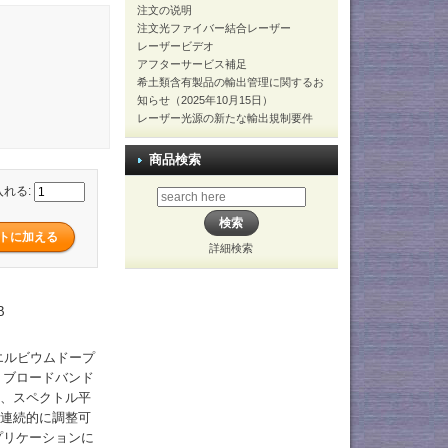
注文の说明
注文光ファイバー結合レーザー
レーザービデオ
アフターサービス補足
希土類含有製品の輸出管理に関するお
知らせ（2025年10月15日）
レーザー光源の新たな輸出規制要件
商品検索
入れる:
詳細検索
B
エルビウムドープ
、ブロードバンド
し、スペクトル平
は連続的に調整可
プリケーションに