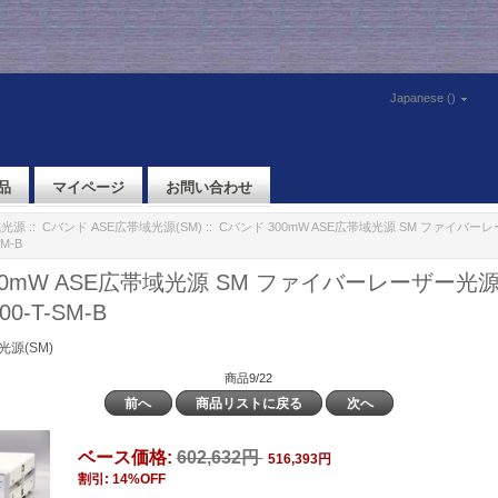
Japanese ()
品
マイページ
お問い合わせ
域光源
::
Cバンド ASE広帯域光源(SM)
:: Cバンド 300mW ASE広帯域光源 SM ファイバ
SM-B
00mW ASE広帯域光源 SM ファイバーレーザー光
00-T-SM-B
光源(SM)
商品9/22
前へ
商品リストに戻る
次へ
ベース価格:
602,632円
516,393円
割引: 14%OFF