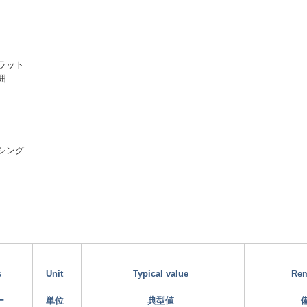
ラット
囲
シング
s
Unit
Typical value
Re
ー
単位
典型値