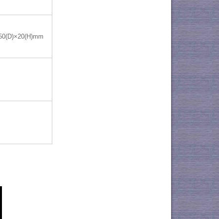
50(D)×20(H)mm