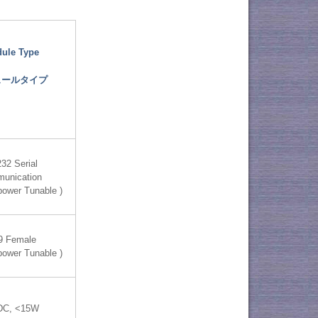
ule Type
ュールタイプ
32 Serial
unication
 power Tunable )
9 Female
 power Tunable )
DC, <15W