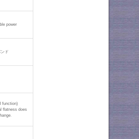
ble power
バンド
l function)
l flatness does
change.