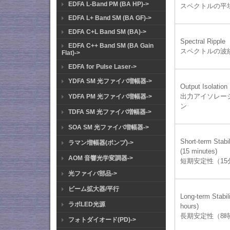
EDFA L-Band PM (BA HP)->
スペクトルの平
EDFA L+ Band SM (BA GF)->
EDFA C+L Band SM (BA)->
Spectral Ripple
EDFA C++ Band SM (BA Gain
スペクトルの波
Flat)->
EDFA for Pulse Laser->
YDFA SM 光ファイバ増幅器->
Output Isolation
出力アイソレー
YDFA PM 光ファイバ増幅器->
ン
TDFA SM 光ファイバ増幅器->
SOA SM 光ファイバ増幅器->
Short-term Stabil
ラマン増幅器(ポンプ)->
(15 minutes)
AOM 音響光学変調器->
短期安定性（15
光ファイバ部品->
ビーム拡大器/平行
Long-term Stabili
ラボLED光源
hours)
長期安定性（8
フォトダイオード(PD)->