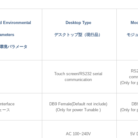
nd Environmental
Desktop Type
Mod
ameters
デスクトップ型（現行品）
モジ
環境パラメータ
RS2
Touch screen/RS232 serial
comm
communication
(Only for
nterface
DB9 Female(Default not include)
DB
ェース
(Only for power Tunable )
(Only for
AC 100~240V
5V 