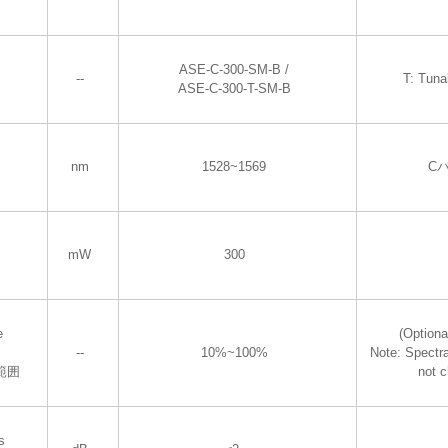
ASE-C-300-SM-B /
--
T: Tuna
ASE-C-300-T-SM-B
nm
1528~1569
C
mW
300
e
(Optiona
--
10%~100%
Note: Spectra
範囲
not 
s