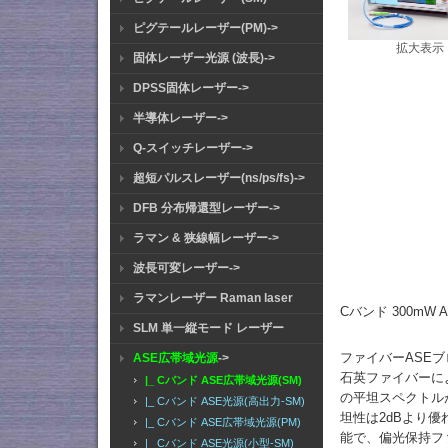
ピグテールレーザー(PM)->
拡大表示
固体レーザー光源 (波長)->
DPSS固体レーザー->
半導体レーザー->
Q-スイッチレーザー->
超短パルスレーザー(ns/ps/fs)->
DFB 分布帰還型レーザー->
ラマン & 狭線幅レーザー->
波長可変レーザー->
ラマンレーザー Raman laser
Cバンド 300mW 
SLM 単一縦モード レーザー
ファイバーASE
ASE広帯域光源
->
石英ファイバーに
|_ Cバンド ASE広帯域光源(SM)
の平坦スペクトルが
|_ Cバンド ASE光源(高出力-SM)
坦性は2dBより
|_ Cバンド ASE広帯域光源(PM)
能で、偏光保持フ
|_ Cバンド ASE光源(小型-SM)