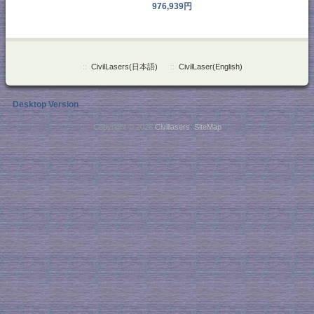
976,939円
::
CivilLasers(日本語)
::
CivilLaser(English)
Desktop Version
Copyright © 2026
Civillasers
.
SiteMap