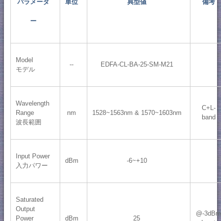
パラメータ
単位
典型値
備考
ー
Model
--
EDFA-CL-BA-25-SM-M21
モデル
Wavelength
C+L-
Range
nm
1528~1563nm & 1570~1603nm
band
波長範囲
Input Power
dBm
-6~+10
入力パワー
Saturated
Output
@-3dB
Power
dBm
25