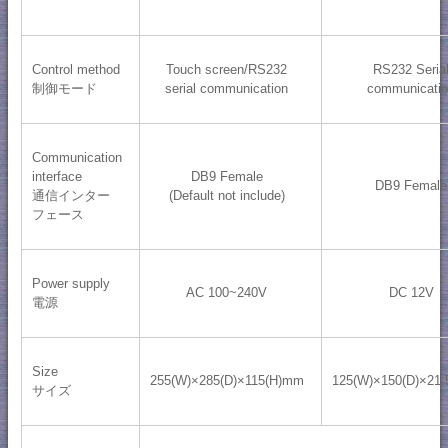
Control method
Touch screen/RS232
RS232 Seria
制御モード
serial communication
communicati
Communication
interface
DB9 Female
DB9 Female
通信インター
(Default not include)
フェース
Power supply
AC 100~240V
DC 12V
電源
Size
255(W)×285(D)×115(H)mm
125(W)×150(D)×21
サイズ