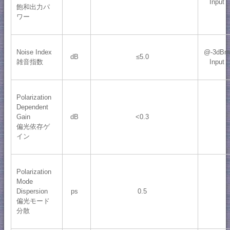
Input
飽和出力パ
ワー
Noise Index
@-3dB
dB
≤5.0
雑音指数
Input
Polarization
Dependent
Gain
dB
<0.3
偏光依存ゲ
イン
Polarization
Mode
Dispersion
ps
0.5
偏光モード
分散