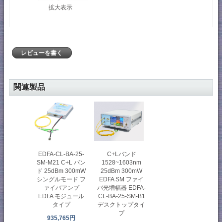
拡大表示
レビューを書く
関連製品
C+Lバンド
EDFA-CL-BA-25-
1528~1603nm
SM-M21 C+L バン
25dBm 300mW
ド 25dBm 300mW
EDFA SM ファイ
シングルモード フ
バ光増幅器 EDFA-
ァイバアンプ
CL-BA-25-SM-B1
EDFA モジュール
デスクトップタイ
タイプ
プ
935,765円