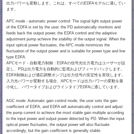
出力パワーも変動します。これは、すべてのEDFAモデルに適してい
ます。
APC mode - automatic power control: The signal light output power
of the EDFA is set by the user, the PD automatically monitors and
feeds back the output power, the EDFA control and the adaptive
adjustment pump achieve the stability of the output signal. When the
input optical power fluctuates, the APC mode minimizes the
fluctuation of the output power and is suitable for power type and line
type EDFA.
APCモード - 自動電力制御：EDFAの信号光出力電力はユーザーが設
定し、PDは出力電力を自動的に監視およびフィードバックします。
EDFA制御および適応調整ポンプは出力信号の安定性を実現します。
入力光パワーが変動する場合、APCモードは出力パワーの変動を最
小化し、パワータイプおよびラインタイプEDFAに適しています。
AGC mode: Automatic gain control mode, the user sets the gain
coefficient of EDFA, and EDFA will automatically control and adjust
the pump current to achieve the most stable gain multiple according
to the input power and output power detected by PD. When the input
optical power fluctuates, the output power will also fluctuate
accordingly, but the gain coefficient is generally stable.