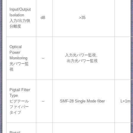
Input/Output
Isolation
dB
>35
入力/出力側
分離度
Optical
Power
入力光パワー監視、
Monitoring
--
出力光パワー監視
光パワー監
視
Pigtail Fiber
Type
ピグテール
--
SMF-28 Single Mode fiber
L=1m
ファイバー
タイプ
Pigtail