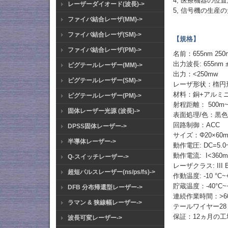
4, 医療機器の
レーザーダイオード(波長)->
5, 信号機の生
ファイバ結合レーザ(MM)->
ファイバ結合レーザ(SM)->
【規格】
ファイバ結合レーザ(PM)->
名前：655nm 25
出力波長: 655nm 
ピグテールレーザー(MM)->
出力：<250mw
ピグテールレーザー(SM)->
レーザ形状：楕円形,
材料：銅+アルミ
ピグテールレーザー(PM)->
射程距離： 500m~
固体レーザー光源 (波長)->
表面処理/色：黒
回路制御：ACC
DPSS固体レーザー->
サイズ：Φ20×60
半導体レーザー->
動作電圧: DC=5.0
動作電流: I<360
Q-スイッチレーザー->
レーザクラス: III 
超短パルスレーザー(ns/ps/fs)->
作動温度: -10 °C~
貯蔵温度：-40°C~+
DFB 分布帰還型レーザー->
連続作業時間：>6
ラマン & 狭線幅レーザー->
テールワイヤー28
保証：12ヵ月の
波長可変レーザー->