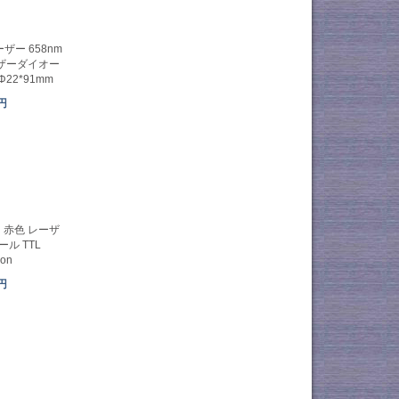
ー 658nm
ーザーダイオー
22*91mm
6円
力 赤色 レーザ
ール TTL
ion
5円