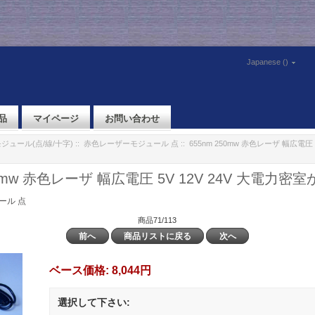
Japanese ()
品
マイページ
お問い合わせ
ジュール(点/線/十字)
::
赤色レーザーモジュール 点
:: 655nm 250mw 赤色レーザ 幅広電圧 5
50mw 赤色レーザ 幅広電圧 5V 12V 24V 大電力密
ール 点
商品71/113
前へ
商品リストに戻る
次へ
ベース価格:
8,044円
選択して下さい: