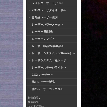
フォトダイオード(PD)->
パルスレーザダイオード->
赤外線レーザー照明
レーザーパワーメータ->
レーザー 彫刻機
レーザーレンズ->
レーザー結晶/光学結晶->
レーザーシステム（Software）->
レーザシステム（線レーザ）
レーザーステージライト->
CO2 レーザー->
他のレーザー製品
他のレーザーカテゴリ->
特価商品 ...
新着商品...
おすすめ商品...