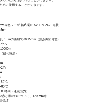
位置決めのために使われることができます。
産のために使用することができます。
0mw 赤色レーザ 幅広電圧 5V 12V 24V 点状
±5nm
 10 mの距離で<Φ15mm（焦点調節可能)
ニウム
10000m
色（酸化霧黒）
mm
~24V
mA
B
+50°C
80°C
000時間（連続出力）
 #赤と黒の線について、120 mm線
工場保証