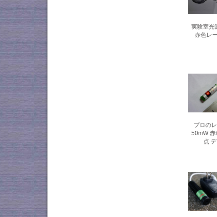
実験室光源/
赤色レー
プロのレー
50mW 
点 