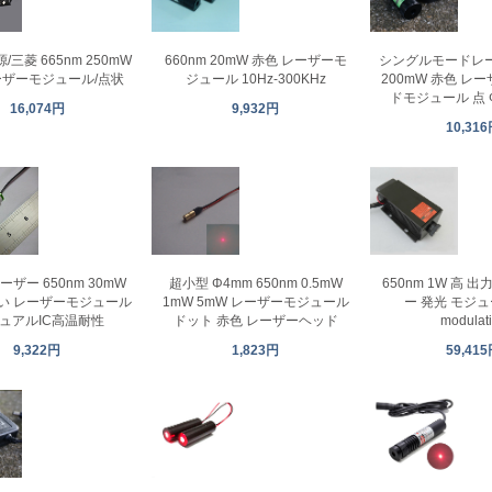
三菱 665nm 250mW
660nm 20mW 赤色 レーザーモ
シングルモードレーザ
ザーモジュール/点状
ジュール 10Hz-300KHz
200mW 赤色 レ
ドモジュール 点 Φ
16,074円
9,932円
10,31
超小型 Φ4mm 650nm 0.5mW
650nm 1W 高 出
ザー 650nm 30mW
1mW 5mW レーザーモジュール
ー 発光 モジュ
赤い レーザーモジュール
ドット 赤色 レーザーヘッド
modulat
デュアルIC高温耐性
1,823円
59,41
9,322円