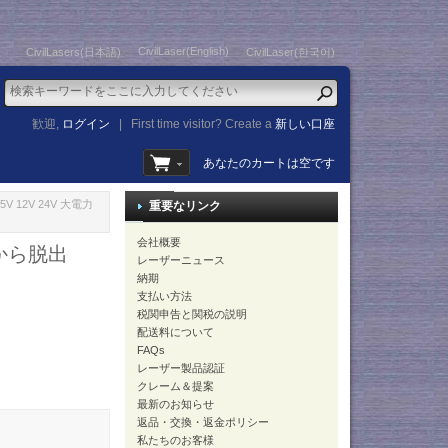
CivilLaser(English)
CivilLasers(日本語)
CivilLaser(한국어)
歓迎,
ログイン
|
First time visitor? Create a
新しい口座
あなたのカートは空です
V 12V 24V 大電力
重要なリンク
会社概要
室から脱出
レーザーニュース
納期
支払い方法
税関申告と関税の説明
配送料について
FAQs
レーザー製品認証
クレーム＆提案
最新のお知らせ
返品・交換・返金ポリシー
私たちのお客様