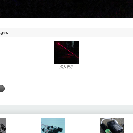
ages
拡大表示
く