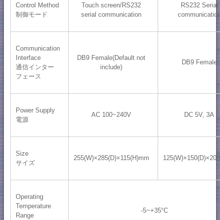
Control Method
Touch screen/RS232
RS232 Serial
制御モード
serial communication
communicatio
Communication
Interface
DB9 Female(Default not
DB9 Female
通信インター
include)
フェース
Power Supply
AC 100~240V
DC 5V, 3A
電源
Size
255(W)×285(D)×115(H)mm
125(W)×150(D)×20
サイズ
Operating
Temperature
-5~+35°C
Range