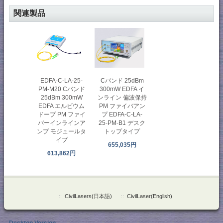
関連製品
Cバンド 25dBm
EDFA-C-LA-25-
300mW EDFA イ
PM-M20 Cバンド
ンライン 偏波保持
25dBm 300mW
PM ファイバアン
EDFA エルビウム
プ EDFA-C-LA-
ドープ PM ファイ
25-PM-B1 デスク
バーインラインア
トップタイプ
ンプ モジュールタ
イプ
655,035円
613,862円
::
CivilLasers(日本語)
::
CivilLaser(English)