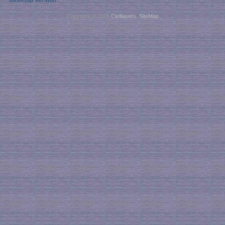
Desktop Version
Copyright © 2026
Civillasers
.
SiteMap