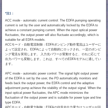
*注1：
ACC mode - automatic current control: The EDFA pumping operating
current is set by the user and automatically locked by the EDFA to
achieve a constant pumping current. When the input optical power
fluctuates, the output power will also fluctuate accordingly, which is
suitable for all EDFA models.
ACCモード - 自動電流制御：EDFAポンピング動作電流はユーザーに
よって設定され、EDFAによって自動的にロックされ、一定のポンピ
ング電流を実現します。 入力光パワーが変動すると、それに応じて
出力パワーも変動します。これは、すべてのEDFAモデルに適してい
ます。
APC mode - automatic power control: The signal light output power
of the EDFA is set by the user, the PD automatically monitors and
feeds back the output power, the EDFA control and the adaptive
adjustment pump achieve the stability of the output signal. When the
input optical power fluctuates, the APC mode minimizes the
fluctuation of the output power and is suitable for power type and line
type EDFA.
APCモード - 自動電力制御：EDFAの信号光出力電力はユーザーが設