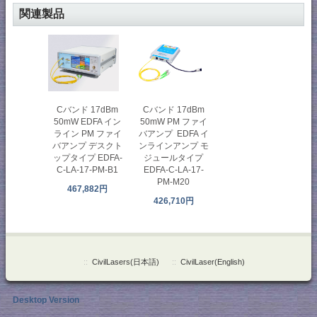
関連製品
Cバンド 17dBm
Cバンド 17dBm
50mW EDFA イン
50mW PM ファイ
ライン PM ファイ
バアンプ EDFA イ
バアンプ デスクト
ンラインアンプ モ
ップタイプ EDFA-
ジュールタイプ
C-LA-17-PM-B1
EDFA-C-LA-17-
PM-M20
467,882円
426,710円
::
CivilLasers(日本語)
::
CivilLaser(English)
Desktop Version