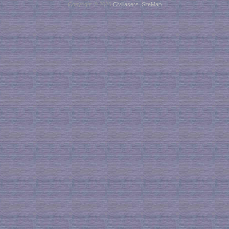
Copyright © 2026
Civillasers
.
SiteMap