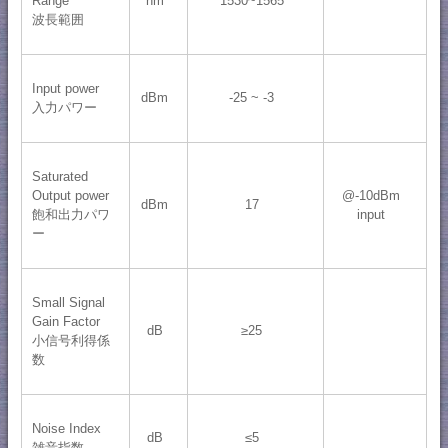
Range
nm
1530~1565
波長範囲
Input power
dBm
-25 ~ -3
入力パワー
Saturated
Output power
@-10dBm
dBm
17
飽和出力パワ
input
ー
Small Signal
Gain Factor
dB
≥25
小信号利得係
数
Noise Index
dB
≤5
雑音指数