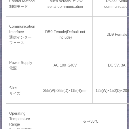
Control Method
Touch screen/RS232
RS232 Serial
制御モード
serial communication
communicatio
Communication
Interface
DB9 Female(Default not
DB9 Female
通信インター
include)
フェース
Power Supply
AC 100~240V
DC 5V, 3A
電源
Size
255(W)×285(D)×115(H)mm
125(W)×150(D)×20
サイズ
Operating
Temperature
-5~+35°C
Range