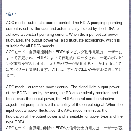
*注1：
ACC mode - automatic current control: The EDFA pumping operating
current is set by the user and automatically locked by the EDFA to
achieve a constant pumping current. When the input optical power
fluctuates, the output power will also fluctuate accordingly, which is
suitable for all EDFA models.
ACCモード - 自動電流制御：EDFAポンピング動作電流はユーザーに
よって設定され、EDFAによって自動的にロックされ、一定のポンピ
ング電流を実現します。 入力光パワーが変動すると、それに応じて
出力パワーも変動します。これは、すべてのEDFAモデルに適してい
ます。
APC mode - automatic power control: The signal light output power
of the EDFA is set by the user, the PD automatically monitors and
feeds back the output power, the EDFA control and the adaptive
adjustment pump achieve the stability of the output signal. When the
input optical power fluctuates, the APC mode minimizes the
fluctuation of the output power and is suitable for power type and line
type EDFA.
APCモード - 自動電力制御：EDFAの信号光出力電力はユーザーが設