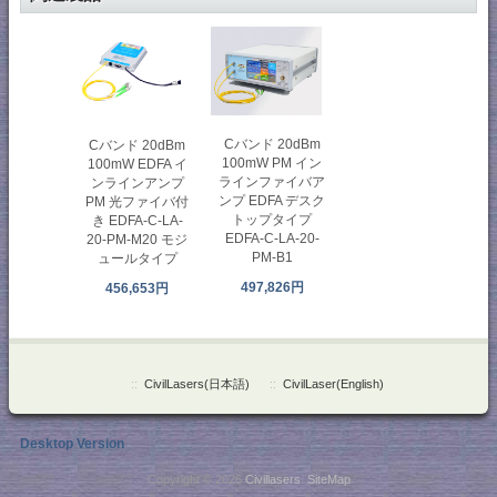
Cバンド 20dBm
Cバンド 20dBm
100mW PM イン
100mW EDFA イ
ラインファイバア
ンラインアンプ
ンプ EDFA デスク
PM 光ファイバ付
トップタイプ
き EDFA-C-LA-
EDFA-C-LA-20-
20-PM-M20 モジ
PM-B1
ュールタイプ
497,826円
456,653円
::
CivilLasers(日本語)
::
CivilLaser(English)
Desktop Version
Copyright © 2026
Civillasers
.
SiteMap