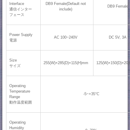
Interface
DB9 Female(Default not
DB9 Female
通信インター
include)
フェース
Power Supply
AC 100~240V
DC 5V, 3A
電源
Size
255(W)×285(D)×115(H)mm
125(W)×150(D)×20
サイズ
Operating
Temperature
-5~+35°C
Range
動作温度範囲
Operating
Humidity