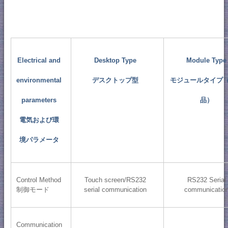
Electrical and
Desktop Type
Module Type
environmental
デスクトップ型
モジュールタイプ
parameters
品）
電気および環
境パラメータ
Control Method
Touch screen/RS232
RS232 Serial
制御モード
serial communication
communicatio
Communication