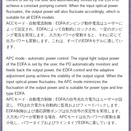
achieve a constant pumping current. When the input optical power
fluctuates, the output power will also fluctuate accordingly, which is
suitable for all EDFA models.
ACCモード - 自動電流制御：EDFAポンピング動作電流はユーザーに
よって設定され、EDFAによって自動的にロックされ、一定のポンピ
ング電流を実現します。 入力光パワーが変動すると、それに応じて
出力パワーも変動します。これは、すべてのEDFAモデルに適してい
ます。
APC mode - automatic power control: The signal light output power
of the EDFA is set by the user, the PD automatically monitors and
feeds back the output power, the EDFA control and the adaptive
adjustment pump achieve the stability of the output signal. When the
input optical power fluctuates, the APC mode minimizes the
fluctuation of the output power and is suitable for power type and line
type EDFA.
APCモード - 自動電力制御：EDFAの信号光出力電力はユーザーが設
定し、PDは出力電力を自動的に監視およびフィードバックします。
EDFA制御および適応調整ポンプは出力信号の安定性を実現します。
入力光パワーが変動する場合、APCモードは出力パワーの変動を最
小化し、パワータイプおよびラインタイプEDFAに適しています。