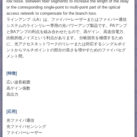
low noise. Between fiber segments to increase the length of the relay
or the corresponding single-point to multi-point part of the optical
access network to compensate for the branch loss.
ラインアンプ（LA）は、ファイバーレーザーまたはファイバー通信
システムのラインリレー専用の光パワーアンプ製品です。PAアンプ
とBAアンプの利点を組み合わせたもので、高ゲイン、高送信電力、
比較的低ノイズという利点があります。 分岐損失を補償するため
に、光アクセスネットワークのリレーまたは対応するシングルポイ
ントからマルチポイントの部分の長さを増やすためのファイバセグ
メント間。
[特徴]
広い波長範囲
高ゲイン係数
高出力
[応用]
光ファイバ通信
光ファイバセンシング
ファイバーレーザー