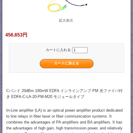
拡大表示
456,653円
カートに入れる:
Cバンド 20dBm 100mW EDFA インラインアンプ PM 光ファイバ付
き EDFA-C-LA-20-PM-M20 モジュールタイプ
In-Line amplifier (LA) is an optical power amplifier product dedicated
to line relays in fiber laser or fiber communication systems. It
combines the advantages of PA amplifiers and BA amplifiers. It has
the advantages of high gain, high transmission power, and relatively