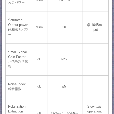
入力パワー
Saturated
Output power
@-10dBm
dBm
20
飽和出力パワ
input
ー
Small Signal
Gain Factor
dB
≥25
小信号利得係
数
Noise Index
dB
≤5
雑音指数
Polarization
Slow axis
Extinction
operation,
dB
23(Type)，20(Min)