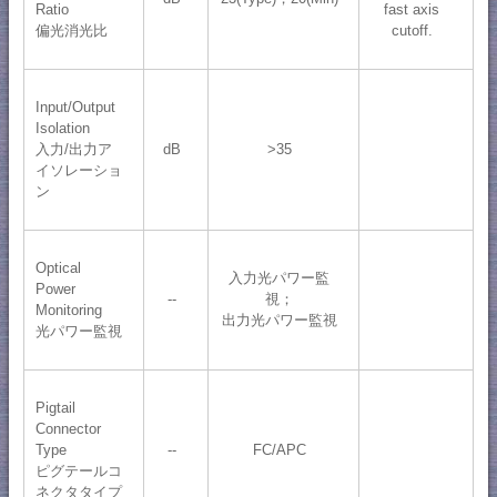
Ratio
fast axis
偏光消光比
cutoff.
Input/Output
Isolation
入力/出力ア
dB
>35
イソレーショ
ン
Optical
入力光パワー監
Power
--
視；
Monitoring
出力光パワー監視
光パワー監視
Pigtail
Connector
Type
--
FC/APC
ピグテールコ
ネクタタイプ