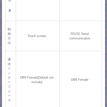
ー
タ
制
御
RS232 Serial
Touch screen
方
communication
法
通
信
イ
ン
タ
DB9 Female(Default not
DB9 Female
ー
include)
フ
ェ
ー
ス