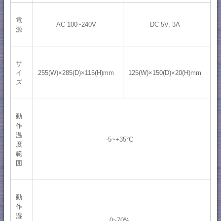
電
AC 100~240V
DC 5V, 3A
源
サ
イ
255(W)×285(D)×115(H)mm
125(W)×150(D)×20(H)mm
ズ
動
作
温
-5~+35°C
度
範
囲
動
作
湿
0~70%