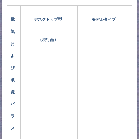
電
デスクトップ型
モデルタイプ
気
（現行品）
お
よ
び
環
境
パ
ラ
メ