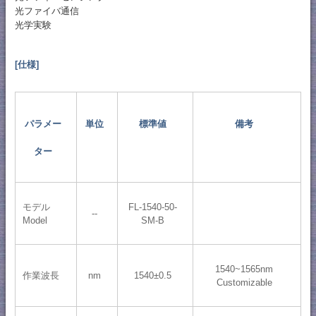
光ファイバ通信
光学実験
[仕様]
パラメー
単位
標準値
備考
ター
モデル
FL-1540-50-
--
Model
SM-B
1540~1565nm
作業波長
nm
1540±0.5
Customizable