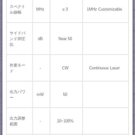
スペクト
MHz
≤ 3
1MHz Customizable
ル線幅
サイドバ
ンド抑圧
dB
Near 50
比
作業モー
-
CW
Continuous Laser
ド
出力パワ
mW
50
ー
出力調整
-
10~100%
範囲