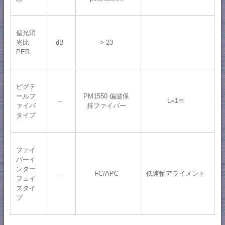
偏光消
光比
dB
> 23
PER
ピグテ
ールフ
PM1550 偏波保
--
L=1m
ァイバ
持ファイバー
タイプ
ファイ
バーイ
ンター
--
FC/APC
低速軸アライメント
フェイ
スタイ
プ