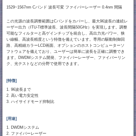
1529~1567nm Cバンド 波長可変 ファイバーレーザー 0.4nm 間隔
この光源の波長調整範囲はCバンドをカバーし、最大96波長の連続レ
ーザー出力（ITU-T標準波長、波長間隔50GHz）を実現します。調整
可能なフィルターと高ゲインチップを統合し、高出力光パワー、狭
い線幅、高波長精度という特徴を備えています。専用の駆動制御回
路、高精細カラーLCD画面、オプションのホストコンピューターソ
フトウェアを備えており、ユーザーは簡単に波長を正確に調整でき
ます。DWDMシステム開発、ファイバーレーザー、ファイバーリン
ク、光テストなどの分野で使用できます。
[特徴]
1. 96波長まで
2. 高い電力安定性
3. ハイサイドモード抑制比
[用途]
1. DWDMシステム
2. ファイバーレーザー