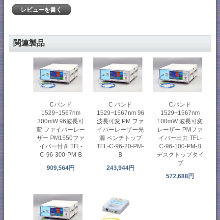
レビューを書く
関連製品
Cバンド
C バンド
Cバンド
1529~1567nm
1529~1567nm 96
1529~1567nm
300mW 96波長可
波長可変 PM ファ
100mW 波長可変
変 ファイバーレー
イバーレーザー光
レーザー PMファ
ザー PM1550ファ
源 ベンチトップ
イバー出力 TFL-
イバー付き TFL-
TFL-C-96-20-PM-
C-96-100-PM-B
C-96-300-PM-B
B
デスクトップタイ
プ
909,564円
243,944円
572,688円