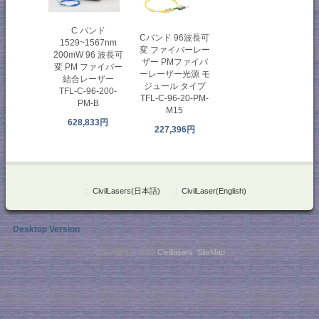
C バンド
Cバンド 96波長可
1529~1567nm
変 ファイバーレー
200mW 96 波長可
ザー PMファイバ
変 PM ファイバー
ーレーザー光源 モ
結合レーザー
ジュール タイプ
TFL-C-96-200-
TFL-C-96-20-PM-
PM-B
M15
628,833円
227,396円
::
CivilLasers(日本語)
::
CivilLaser(English)
Desktop Version
Copyright © 2026
Civillasers
.
SiteMap