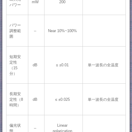
mW
200
パワー
パワー
調整範
--
Near 10%~100%
囲
短期安
定性
dB
≤ ±0.01
単一波長の全温度
（15
分）
長期安
定性（8
dB
≤ ±0.025
単一波長の全温度
時間）
偏光状
Linear
--
態
polarization