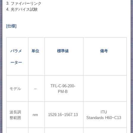
3. ファイバーリンク
4. 光デバイス試験
[仕様]
パラメ
単位
標準値
備考
ーター
TFL-C-96-200-
モデル
--
PM-B
波長調
ITU
nm
1529.16~1567.13
整範囲
Standards H60~C13