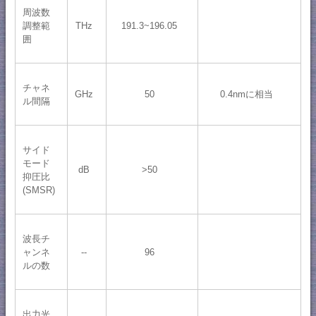
周波数
調整範
THz
191.3~196.05
囲
チャネ
GHz
50
0.4nmに相当
ル間隔
サイド
モード
dB
>50
抑圧比
(SMSR)
波長チ
ャンネ
--
96
ルの数
出力光