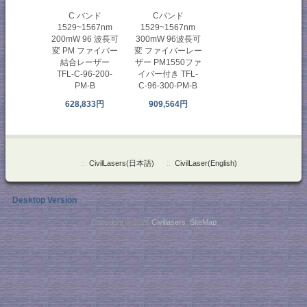
C バンド
Cバンド
1529~1567nm
1529~1567nm
200mW 96 波長可
300mW 96波長可
変 PM ファイバー
変 ファイバーレー
結合レーザー
ザー PM1550ファ
TFL-C-96-200-
イバー付き TFL-
PM-B
C-96-300-PM-B
628,833円
909,564円
::
CivilLasers(日本語)
::
CivilLaser(English)
Desktop Version
Copyright © 2026
Civillasers
.
SiteMap