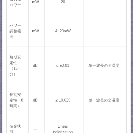
mW
20
パワー
パワー
調整範
mW
4~20mW
囲
短期安
定性
dB
≤ ±0.01
単一波長の全温度
（15
分）
長期安
定性（8
dB
≤ ±0.025
単一波長の全温度
時間）
偏光状
Linear
--
態
polarization