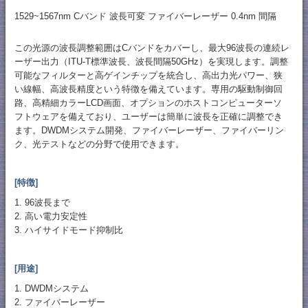
1529~1567nm Cバンド 波長可変 ファイバーレーザー 0.4nm 間隔
この光源の波長調整範囲はCバンドをカバーし、最大96波長の連続レ
ーザー出力（ITU-T標準波長、波長間隔50GHz）を実現します。調整
可能なフィルターと高ゲインチップを統合し、高出力光パワー、狭
い線幅、高波長精度という特徴を備えています。専用の駆動制御回
路、高精細カラーLCD画面、オプションのホストコンピューターソ
フトウェアを備えており、ユーザーは簡単に波長を正確に調整でき
ます。DWDMシステム開発、ファイバーレーザー、ファイバーリン
ク、光テストなどの分野で使用できます。
[特徴]
1. 96波長まで
2. 高い電力安定性
3. ハイサイドモード抑制比
[用途]
1. DWDMシステム
2. ファイバーレーザー