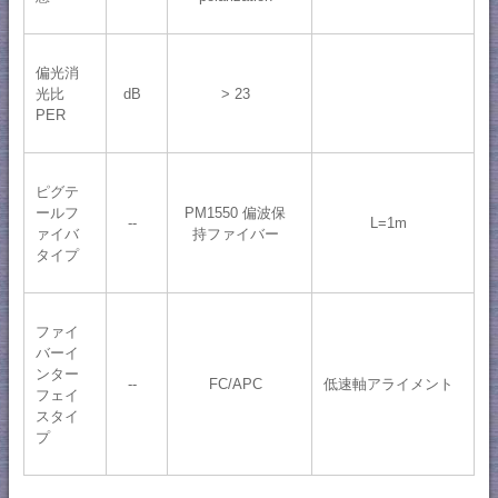
偏光消
光比
dB
> 23
PER
ピグテ
ールフ
PM1550 偏波保
--
L=1m
ァイバ
持ファイバー
タイプ
ファイ
バーイ
ンター
--
FC/APC
低速軸アライメント
フェイ
スタイ
プ