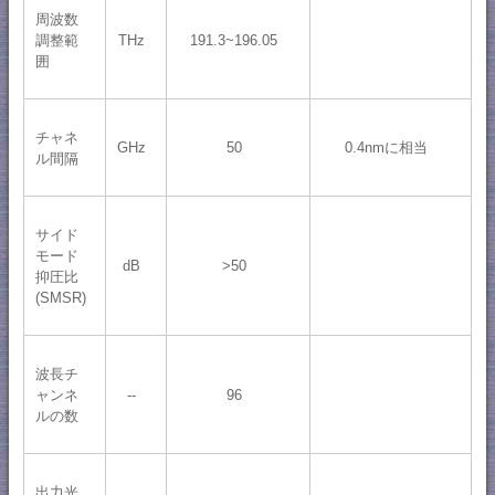
周波数
調整範
THz
191.3~196.05
囲
チャネ
GHz
50
0.4nmに相当
ル間隔
サイド
モード
dB
>50
抑圧比
(SMSR)
波長チ
ャンネ
--
96
ルの数
出力光