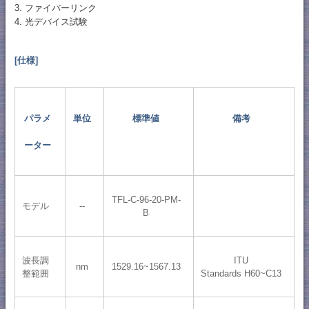
3. ファイバーリンク
4. 光デバイス試験
[仕様]
パラメ
単位
標準値
備考
ーター
TFL-C-96-20-PM-
モデル
--
B
波長調
ITU
nm
1529.16~1567.13
整範囲
Standards H60~C13