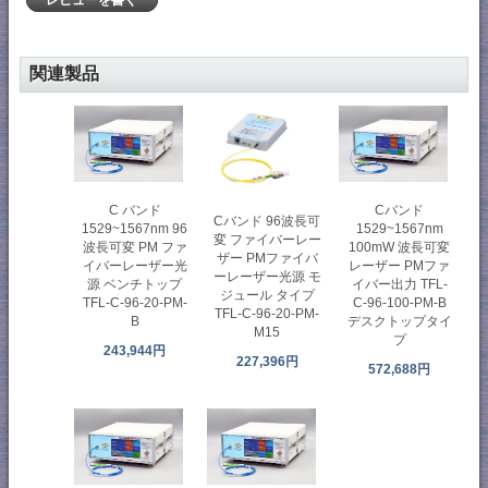
関連製品
C バンド
Cバンド
Cバンド 96波長可
1529~1567nm 96
1529~1567nm
変 ファイバーレー
波長可変 PM ファ
100mW 波長可変
ザー PMファイバ
イバーレーザー光
レーザー PMファ
ーレーザー光源 モ
源 ベンチトップ
イバー出力 TFL-
ジュール タイプ
TFL-C-96-20-PM-
C-96-100-PM-B
TFL-C-96-20-PM-
B
デスクトップタイ
M15
プ
243,944円
227,396円
572,688円