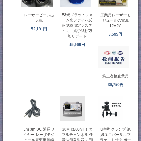
FS光プラットフォ
レーザービーム拡
工業用レーザーモ
ーム光ファイバ反
大鏡
ジュールの電源
射試験測定システ
12v 2A
52,191円
ムミニ光学試験万
3,595円
能サポート
45,969円
第三者検査費用
36,750円
1m 3m DC 延長ワ
30MHz/60MHz ダ
U字型クランプ 絶
イヤー レーザモジ
ブルチャンネル 任
縁ユニバーサルブ
ュール電源延長線
意波形発生器 方形
ラケット付き ボー