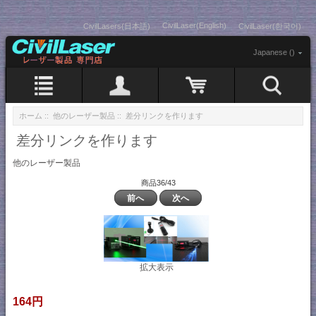
CivilLaser(English)
CivilLasers(日本語)
CivilLaser(한국어)
Japanese ()
ホーム
::
他のレーザー製品
:: 差分リンクを作ります
差分リンクを作ります
他のレーザー製品
商品36/43
前へ
次へ
拡大表示
164円