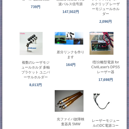
波パルス信号源
ルクリップ レーザ
739円
ーモジュールホル
147,502円
ダー
2,096円
差分リンクを作り
ます
I型分離型電源 for
複数のレーザモジ
164円
CivilLaser's DPSS
ュールホルダ 多軸
レーザー器
ブラケット ユニバ
ーサルホルダー
17,698円
8,013円
光ファイバ故障検
レーザーモジュー
査器具 5MW
ルのDC電源コー