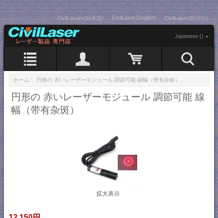
CivilLaser(English)
CivilLasers(日本語)
CivilLaser(한국어)
Japanese ()
ホーム
:: 円形の 赤いレーザーモジュール 調節可能 線幅（带有杂斑）
円形の 赤いレーザーモジュール 調節可能 線
幅（带有杂斑）
拡大表示
12,150円