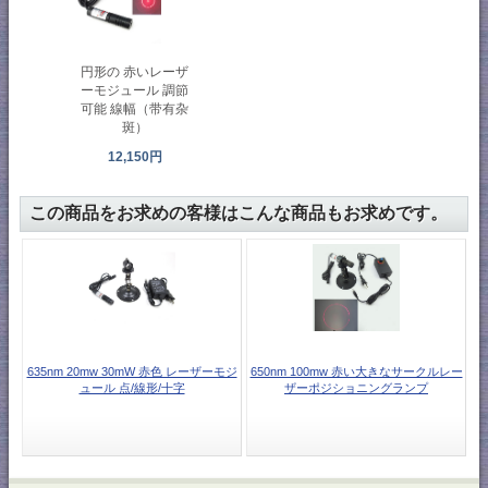
円形の 赤いレーザ
ーモジュール 調節
可能 線幅（带有杂
斑）
12,150円
この商品をお求めの客様はこんな商品もお求めです。
635nm 20mw 30mW 赤色 レーザーモジ
650nm 100mw 赤い大きなサークルレー
ュール 点/線形/十字
ザーポジショニングランプ