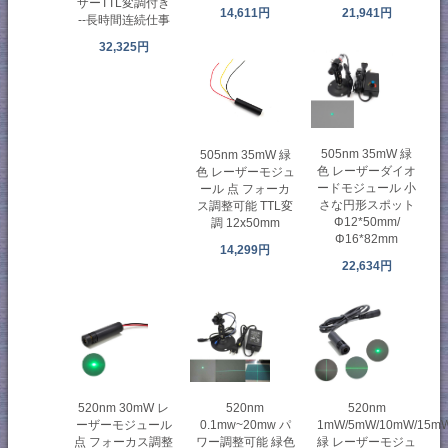
ザーTTL変調付き
14,611円
21,941円
--長時間连続仕事
32,325円
505nm 35mW 緑
505nm 35mW 緑
色 レーザーダイオ
色 レーザーモジュ
ードモジュール 小
ール 点 フォーカ
さな円形スポット
ス調整可能 TTL変
Φ12*50mm/
調 12x50mm
Φ16*82mm
14,299円
22,634円
520nm 30mW レ
520nm
520nm
ーザーモジュール
0.1mw~20mw パ
1mW/5mW/10mW/15m
点 フォーカス調整
ワー調整可能 緑色
緑 レーザーモジュ