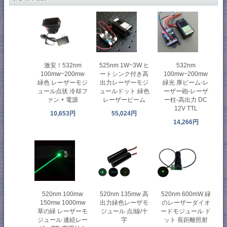
激安！532nm
525nm 1W~3W ヒ
532nm
100mw~200mw
ートシンク付き高
100mw~200mw
緑色 レーザーモジ
出力レーザーモジ
緑光 厚ビーム-レ
ュール点状 冷却フ
ュールドット 緑色
ーザー砲-レーザ
ァン + 電源
レーザービーム
ー柱-高出力 DC
12V TTL
10,653円
55,024円
14,266円
520nm 100mw
520nm 135mw 高
520nm 600mW 緑
150mw 1000mw
出力緑色レーザモ
のレーザーダイオ
草の緑 レーザーモ
ジュール 点/線/十
ードモジュール ド
ジュール 連続レー
字
ット 長距離照射