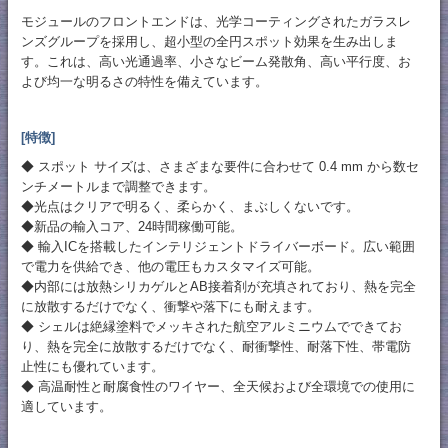
モジュールのフロントエンドは、光学コーティングされたガラスレ
ンズグループを採用し、超小型の全円スポット効果を生み出しま
す。これは、高い光通過率、小さなビーム発散角、高い平行度、お
よび均一な明るさの特性を備えています。
[特徴]
◆ スポット サイズは、さまざまな要件に合わせて 0.4 mm から数セ
ンチメートルまで調整できます。
◆光点はクリアで明るく、柔らかく、まぶしくないです。
◆新品の輸入コア、24時間稼働可能。
◆ 輸入ICを搭載したインテリジェントドライバーボード。広い範囲
で電力を供給でき、他の電圧もカスタマイズ可能。
◆内部には放熱シリカゲルとAB接着剤が充填されており、熱を完全
に放散するだけでなく、衝撃や落下にも耐えます。
◆ シェルは絶縁塗料でメッキされた航空アルミニウムでできてお
り、熱を完全に放散するだけでなく、耐衝撃性、耐落下性、帯電防
止性にも優れています。
◆ 高温耐性と耐腐食性のワイヤー、全天候および全環境での使用に
適しています。