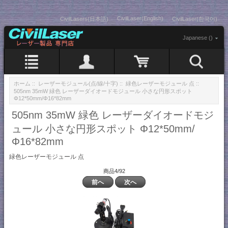
CivilLaser(English)
CivilLasers(日本語)
CivilLaser(한국어)
Japanese ()
ホーム
::
レーザーモジュール(点/線/十字)
::
緑色レーザーモジュール 点
::
505nm 35mW 緑色 レーザーダイオードモジュール 小さな円形スポット
Φ12*50mm/Φ16*82mm
505nm 35mW 緑色 レーザーダイオードモジ
ュール 小さな円形スポット Φ12*50mm/
Φ16*82mm
緑色レーザーモジュール 点
商品4/92
前へ
次へ