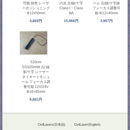
可能 緑色 レーザ
の光 点/線/十字
ール 点/線/十字線
ーポジショニング
Class I ~ Class
フォーカス調整可
Φ12x50mm
IIIA
能 Φ12×40mm
4,669円
15,966円
3,967円
520nm
5/10/20mW 点/ 線
形/十字 レーザー
ダイオードモジュ
ール フォーカス調
整可能 12V/24V
Φ16×85mm
8,681円
::
CivilLasers(日本語)
::
CivilLaser(English)