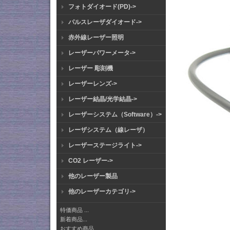
フォトダイオード(PD)->
パルスレーザダイオード->
赤外線レーザー照明
レーザーパワーメータ->
レーザー 彫刻機
レーザーレンズ->
レーザー結晶/光学結晶->
レーザーシステム（Software）->
レーザシステム（線レーザ）
レーザーステージライト->
CO2 レーザー->
他のレーザー製品
他のレーザーカテゴリ->
特価商品 ...
新着商品...
おすすめ商品...