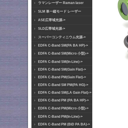
ラマンレーザー Raman laser
SLM 単一縦モード レーザー
ASE広帯域光源->
SLD広帯域光源->
スーパーコンティニウム光源->
EDFA C-Band SM(PA BA HP)->
EDFA C-Band SM(Micro 小型)->
EDFA C-Band SM(In-Line)->
EDFA C-Band SM(Gain Flat)->
EDFA C-Band PM(Gain Flat)->
EDFA C-Band SM PM(PA HG)->
EDFA C-Band SM(LA Gain Flat)->
EDFA C-Band PM (PA BA HP)->
EDFA C-Band PM(Micro 小型)->
EDFA C-Band PM(In-Line)->
EDFA C-Band PM (BiD PA BA)->