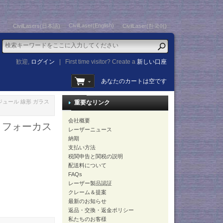
CivilLaser(English)
CivilLasers(日本語)
CivilLaser(한국어)
歓迎,
ログイン
|
First time visitor? Create a
新しい口座
あなたのカートは空です
ーモジュール 線形 ガラス
重要なリンク
会社概要
ズ フォーカス
レーザーニュース
納期
支払い方法
税関申告と関税の説明
配送料について
FAQs
レーザー製品認証
クレーム＆提案
最新のお知らせ
返品・交換・返金ポリシー
私たちのお客様