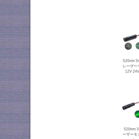
520nm 
レーザー
12V 
520nm
ーザーモ