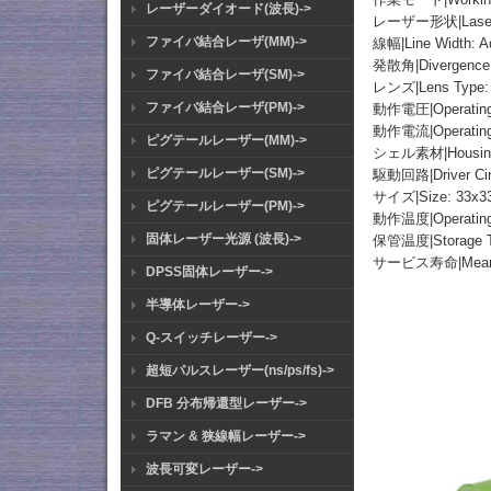
レーザーダイオード(波長)->
レーザー形状|Laser 
ファイバ結合レーザ(MM)->
線幅|Line Width: Ad
発散角|Divergence 
ファイバ結合レーザ(SM)->
レンズ|Lens Type:
ファイバ結合レーザ(PM)->
動作電圧|Operating 
動作電流|Operating 
ピグテールレーザー(MM)->
シェル素材|Housing M
ピグテールレーザー(SM)->
駆動回路|Driver Cir
サイズ|Size: 33x
ピグテールレーザー(PM)->
動作温度|Operating
固体レーザー光源 (波長)->
保管温度|Storage T
サービス寿命|Mean Tim
DPSS固体レーザー->
半導体レーザー->
Q-スイッチレーザー->
超短パルスレーザー(ns/ps/fs)->
DFB 分布帰還型レーザー->
ラマン & 狭線幅レーザー->
波長可変レーザー->