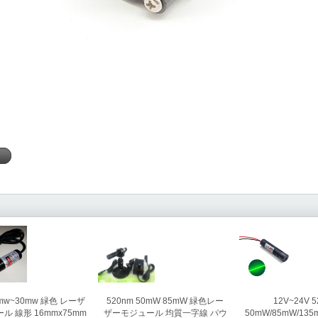
く
520nm 50mW 85mW 緑色レー
12V~24V 
5mw~30mw 緑色 レーザ
ザーモジュール 均質一字線 パウ
50mW/85mW/13
ル 線形 16mmx75mm