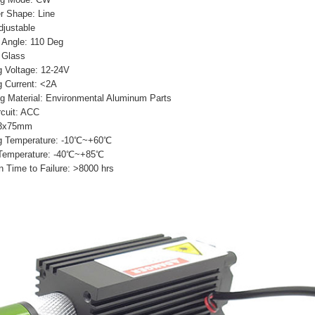
Shape: Line
justable
Angle: 110 Deg
 Glass
Voltage: 12-24V
Current: <2A
aterial: Environmental Aluminum Parts
cuit: ACC
33x75mm
 Temperature: -10℃~+60℃
emperature: -40℃~+85℃
e to Failure: >8000 hrs