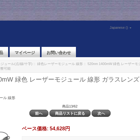
Japanese ()
品
マイページ
お問い合わせ
ジュール(点/線/十字)
::
緑色レーザーモジュール 線形
:: 520nm 1400mW 緑色 レーザ
調整可能
1400mW 緑色 レーザーモジュール 線形 ガラスレン
ール 線形
商品13/62
前へ
商品リストに戻る
次へ
ベース価格:
54,628円