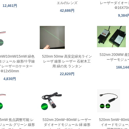
エルのレンズ
レーザーダイオー
12,461円
Φ16X70
42,686円
9,384
532nm 200MW
5mW/10mW/15mW 緑色
520nm 50mw 高安定緑光ライン
ーザーモジュー
モジュール 線形/十字線
レーザ 線形 レーザー 石材木工
24V レーザーロケーター
用 緑の光 ランタン
166,14
Φ12x50mm
22,820円
4,830円
 35mW 焦点調整可能 レ
532nm 20mW~80mW レーザー
520nm 5mW~8
ジュール グリーン 線形
ダイオードモジュール 緑 線形
イオードモジュール