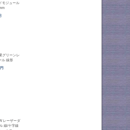
ドモジュール
mm
円
 産業グリーンレ
ル 線形
4円
0mW レーザーダ
 線/十字線