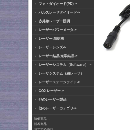
フォトダイオード(PD)->
パルスレーザダイオード->
赤外線レーザー照明
レーザーパワーメータ->
レーザー 彫刻機
レーザーレンズ->
レーザー結晶/光学結晶->
レーザーシステム（Software）->
レーザシステム（線レーザ）
レーザーステージライト->
CO2 レーザー->
他のレーザー製品
他のレーザーカテゴリ->
特価商品 ...
新着商品...
おすすめ商品...