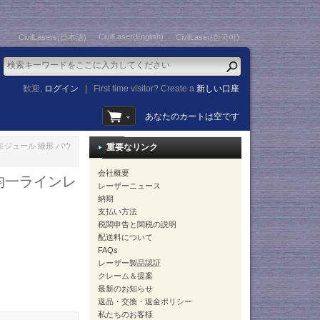
CivilLaser(English)
CivilLasers(日本語)
CivilLaser(한국어)
歓迎,
ログイン
|
First time visitor? Create a
新しい口座
あなたのカートは空です
ザーモジュール 線形 パウ
重要なリンク
会社概要
 均一ラインレ
レーザーニュース
納期
支払い方法
税関申告と関税の説明
配送料について
FAQs
レーザー製品認証
クレーム＆提案
最新のお知らせ
返品・交換・返金ポリシー
私たちのお客様