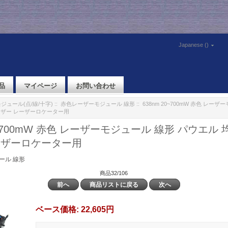
Japanese ()
品
マイページ
お問い合わせ
ジュール(点/線/十字)
::
赤色レーザーモジュール 線形
:: 638nm 20~700mW 赤色 レー
ーザー レーザーロケーター用
20~700mW 赤色 レーザーモジュール 線形 パウエル
ーザーロケーター用
ール 線形
商品32/106
前へ
商品リストに戻る
次へ
ベース価格:
22,605円