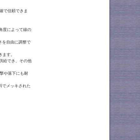
正確で信頼できま
散角度によって線の
さを自由に調整で
きます。
を供給でき、その他
衝撃や落下にも耐
料でメッキされた