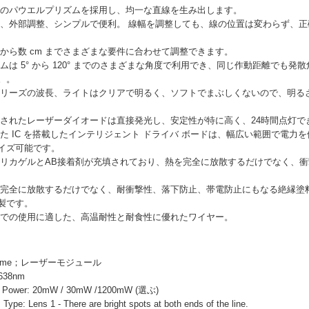
ルのパウエルプリズムを採用し、均一な直線を生み出します。
幅、外部調整、シンプルで便利。 線幅を調整しても、線の位置は変わらず、
 mm から数 cm までさまざまな要件に合わせて調整できます。
ムは 5° から 120° までのさまざまな角度で利用でき、同じ作動距離でも発
。。
シリーズの波長、ライトはクリアで明るく、ソフトでまぶしくないので、明る
入されたレーザーダイオードは直接発光し、安定性が特に高く、24時間点灯で
た IC を搭載したインテリジェント ドライバ ボードは、幅広い範囲で電力
イズ可能です。
シリカゲルとAB接着剤が充填されており、熱を完全に放散するだけでなく、
を完全に放散するだけでなく、耐衝撃性、落下防止、帯電防止にもなる絶縁塗
製です。
境での使用に適した、高温耐性と耐食性に優れたワイヤー。
t Name；レーザーモジュール
 638nm
ower: 20mW / 30mW /1200mW (選ぶ)
 Lens 1 - There are bright spots at both ends of the line.