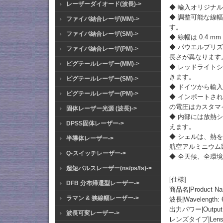
レーザーダイオード(波長)->
◆ 輸入オリジナ
◆ 調整可能な線
ファイバ結合レーザ(MM)->
す。
ファイバ結合レーザ(SM)->
◆ 線幅は 0.4
◆ パウエルプリズ
ファイバ結合レーザ(PM)->
長さが異なります
ピグテールレーザー(MM)->
◆ レッドライト
きます。
ピグテールレーザー(SM)->
◆ ドイツから輸
ピグテールレーザー(PM)->
◆ インポートされ
の電圧はカスタマ
固体レーザー光源 (波長)->
◆ 内部には放熱
DPSS固体レーザー->
えます。
◆ シェルは、熱
半導体レーザー->
航空アルミニウム
Q-スイッチレーザー->
◆ 全天候、全環
超短パルスレーザー(ns/ps/fs)->
[仕様]
DFB 分布帰還型レーザー->
商品名|Produc
ラマン & 狭線幅レーザー->
波長|Wavelength:
出力パワー|Output P
波長可変レーザー->
レンズタイプ|Lens Type: