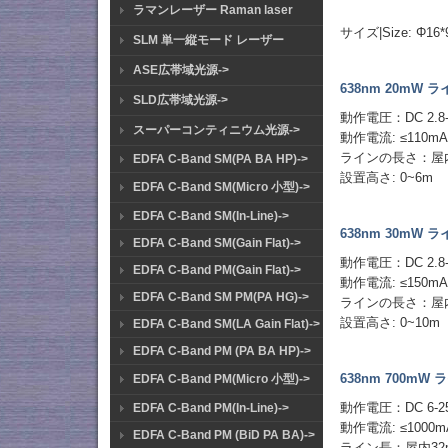
ラマンレーザー Raman laser
Lens 2 - No b
サイズ|Size: Φ16*9
SLM 単一縦モード レーザー
ASE広帯域光源->
638nm 20mW
SLD広帯域光源->
動作電圧：DC 2.8-
スーパーコンティニウム光源->
動作電流: ≤110m
ラインの長さ：屋
EDFA C-Band SM(PA BA HP)->
設置高さ: 0~6m
EDFA C-Band SM(Micro 小型)->
EDFA C-Band SM(In-Line)->
638nm 30mW
EDFA C-Band SM(Gain Flat)->
動作電圧：DC 2.8-
EDFA C-Band PM(Gain Flat)->
動作電流: ≤150m
EDFA C-Band SM PM(PA HG)->
ラインの長さ：屋内
設置高さ: 0~10m
EDFA C-Band SM(LA Gain Flat)->
EDFA C-Band PM (PA BA HP)->
638nm 700m
EDFA C-Band PM(Micro 小型)->
動作電圧：DC 6-2
EDFA C-Band PM(In-Line)->
動作電流: ≤1000m
EDFA C-Band PM (BiD PA BA)->
ライン長：屋内32