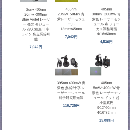
405nm
405nm
Sony 405nm
20MW~50MW 青
30mW~200mW 青
20mw~300mw
紫レーザーモジュ
紫色 レーザーモジ
Blue Violet レーザ
ール
ュール 点 フォー
ー 発光 モジュー
13mmx45mm
カス調整可能
ル 点状/線形/十字
Φ16x60mm
ライン 焦点調節可
7,042円
能
4,530円
7,042円
405nm
395nm 400mW 青
5mW~400mW 青
紫色 点/線/十字 レ
紫色 レーザーモジ
ーザーモジュール
ュール ドット 超
科学研究用光源
小型真円
110,725円
Φ12*60mm/
Φ16*82mm
15,089円