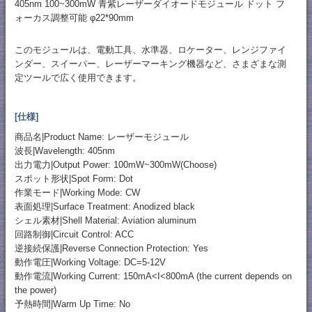
405nm 100~300mW 青紫レーザーダイオードモジュール ドット フ
ォーカス調整可能 φ22*90mm
このモジュールは、電動工具、水準器、ロケーター、レンジファイ
ンダー、スイーパー、レーザーマーキング機器など、さまざまな測
定ツールで広く使用できます。
[仕様]
商品名|Product Name: レーザーモジュール
波長|Wavelength: 405nm
出力電力|Output Power: 100mW~300mW(Choose)
スポット形状|Spot Form: Dot
作業モード|Working Mode: CW
表面処理|Surface Treatment: Anodized black
シェル素材|Shell Material: Aviation aluminum
回路制御|Circuit Control: ACC
逆接続保護|Reverse Connection Protection: Yes
動作電圧|Working Voltage: DC=5-12V
動作電流|Working Current: 150mA<I<800mA (the current depends on
the power)
予熱時間|Warm Up Time: No