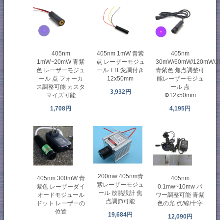
405nm
405nm
405nm 1mW 青紫
1mW~20mW 青紫
30mW/60mW/120mW/
点 レーザーモジュ
色 レーザーモジュ
青紫色 焦点調整可
ール TTL変調付き
ール 点 フォーカ
能レーザーモジュ
12x50mm
ス調整可能 カスタ
ール 点
3,932円
マイズ可能
Φ12x50mm
1,708円
4,195円
200mw 405nm青
405nm 300mW 青
405nm
紫レーザーモジュ
紫色 レーザーダイ
0.1mw~10mw パ
ール 放熱設計 焦
オードモジュール
ワー調整可能 青紫
点調節可能
ドット レーザーの
色の光 点/線/十字
位置
19,684円
12,090円