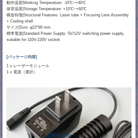
動作温度|Working Temperature: -10℃~+40℃
保管温度|Storage Temperature: +10℃~+60℃
構造特徴|Structural Features: Laser tube + Focusing Lens Assembly
+ Cooling shell
サイズ|Size: φ22*90 mm
標準電源|Standard Power Supply: 5V/12V switching power supply,
suitable for 110V-220V socket
[パッケージ内容]
1 x レーザーモジュール
1 x 電源（選択）