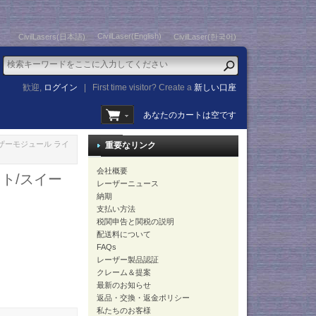
CivilLaser(English)
CivilLasers(日本語)
CivilLaser(한국어)
歓迎,
ログイン
|
First time visitor? Create a
新しい口座
あなたのカートは空です
レーザーモジュール ライ
重要なリンク
会社概要
ット/スイー
レーザーニュース
納期
支払い方法
税関申告と関税の説明
配送料について
FAQs
レーザー製品認証
クレーム＆提案
最新のお知らせ
返品・交換・返金ポリシー
私たちのお客様