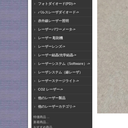
フォトダイオード(PD)->
パルスレーザダイオード->
赤外線レーザー照明
レーザーパワーメータ->
レーザー 彫刻機
レーザーレンズ->
レーザー結晶/光学結晶->
レーザーシステム（Software）->
レーザシステム（線レーザ）
レーザーステージライト->
CO2 レーザー->
他のレーザー製品
他のレーザーカテゴリ->
特価商品 ...
新着商品...
おすすめ商品...