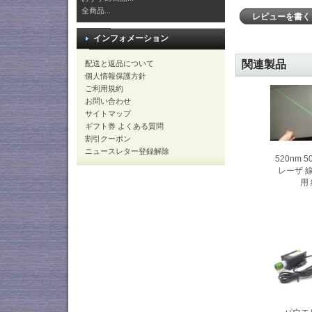
全商品...
レビューを書
インフォメーション
関連製品
配送と返品について
個人情報保護方針
ご利用規約
お問い合わせ
サイトマップ
ギフト券 よくある質問
割引クーポン
ニュースレター登録解除
520nm
レーザ 
用
パウエ