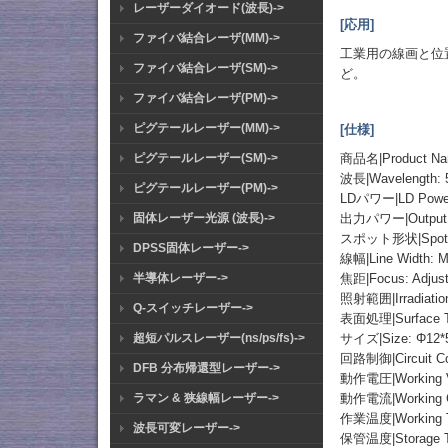
レーザーダイオード(波長)->
[応用]
ファイバ結合レーザ(MM)->
工業用の線画と位
ファイバ結合レーザ(SM)->
ど。
ファイバ結合レーザ(PM)->
ピグテールレーザー(MM)->
[仕様]
商品名|Product
ピグテールレーザー(SM)->
波長|Wavelength: 
ピグテールレーザー(PM)->
LDパワー|LD Powe
出力パワー|Output P
固体レーザー光源 (波長)->
スポット形状|Spot S
DPSS固体レーザー->
線幅|Line Width: Mi
焦距|Focus: Adjust
半導体レーザー->
照射範囲|Irradiation
Q-スイッチレーザー->
表面処理|Surface Tre
サイズ|Size: Φ1
超短パルスレーザー(ns/ps/fs)->
回路制御|Circuit Con
DFB 分布帰還型レーザー->
動作電圧|Working V
動作電流|Working C
ラマン & 狭線幅レーザー->
作業温度|Working T
波長可変レーザー->
保管温度|Storage T