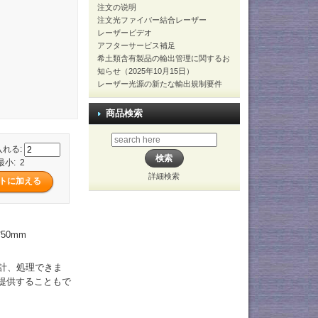
注文の说明
注文光ファイバー結合レーザー
レーザービデオ
アフターサービス補足
希土類含有製品の輸出管理に関するお
知らせ（2025年10月15日）
レーザー光源の新たな輸出規制要件
商品検索
入れる:
最小: 2
詳細検索
50mm
設計、処理できま
を提供することもで