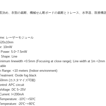
置決め、衣類の裁断、機械せん断ボードの裁断とトレース、水準器、医療機
 Name: レーザーモジュール
520±10nm
r: 10mW
ower: 5.0~7.5mW
hape: Line
nimum linewidth <0.5mm (Focusing at close range); Line width at 1m <2mm
able
 Range: <10 meters (Indoor environment)
atment: Oxide fog black
2*50mm (カスタマイズ可能)
trol: APC circuit
oltage: DC 5~25V
urrent: I<200mA
emperature: -10℃~+50℃
emperature: -20℃~+80℃