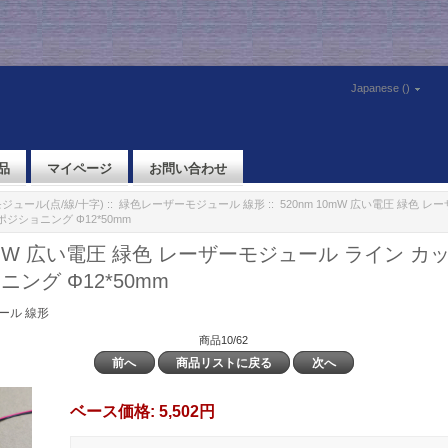
Japanese ()
品
マイページ
お問い合わせ
ジュール(点/線/十字)
::
緑色レーザーモジュール 線形
:: 520nm 10mW 広い電圧 緑色 
ポジショニング Φ12*50mm
10mW 広い電圧 緑色 レーザーモジュール ライン カ
ニング Φ12*50mm
ール 線形
商品10/62
前へ
商品リストに戻る
次へ
ベース価格:
5,502円