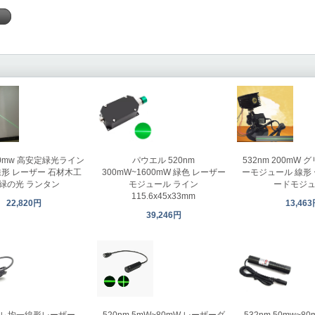
く
パウエル 520nm
532nm 200mW
 50mw 高安定緑光ライン
300mW~1600mW 緑色 レーザー
ーモジュール 線形
線形 レーザー 石材木工
モジュール ライン
ードモジ
 緑の光 ランタン
115.6x45x33mm
13,46
22,820円
39,246円
ル 均一線形レーザー
532nm 50mw~8
520nm 5mW~80mW レーザーダ