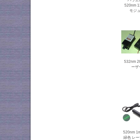
520nm
モジ
532nm
ーザ
520nm 1
緑色 レ