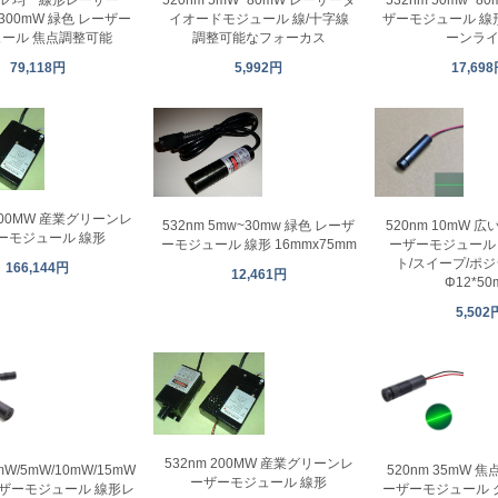
 1300mW 緑色 レーザー
ザーモジュール 線
イオードモジュール 線/十字線
ュール 焦点調整可能
ーンラ
調整可能なフォーカス
79,118円
17,69
5,992円
 200MW 産業グリーンレ
520nm 10mW 
532nm 5mw~30mw 緑色 レーザ
ーモジュール 線形
ーザーモジュール 
ーモジュール 線形 16mmx75mm
ト/スイープ/ポ
166,144円
12,461円
Φ12*50
5,502
532nm 200MW 産業グリーンレ
mW/5mW/10mW/15mW
520nm 35mW 
ーザーモジュール 線形
ーザーモジュール 線形レ
ーザーモジュール 