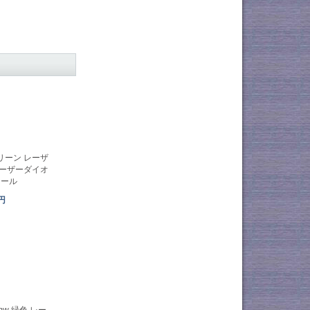
 グリーン レーザ
 ーザーダイオ
ュール
3円
0mw 緑色 レー