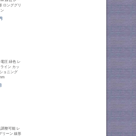
形 ロンググリ
イン
8円
広い電圧 緑色 レ
ライン カッ
ジショニング
mm
円
焦点調整可能 レ
グリーン 線形