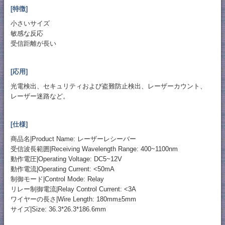
[特徴]
小さいサイズ
敏感な反応
受信距離が長い
[応用]
光電検出、セキュリティおよび盗難防止検出、レーザーカウント、
レーザー迷路など。
[仕様]
商品名|Product Name: レーザーレシーバー
受信波長範囲|Receiving Wavelength Range: 400~1100nm
動作電圧|Operating Voltage: DC5~12V
動作電流|Operating Current: <50mA
制御モード|Control Mode: Relay
リレー制御電流|Relay Control Current: <3A
ワイヤーの長さ|Wire Length: 180mm±5mm
サイズ|Size: 36.3*26.3*186.6mm