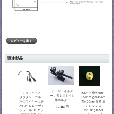
レビューを書く
関連製品
レーザーホルダ
インタフェースア
532nm 緑/635nm
ー，天文星を指し
ダプタケーブル 5
650nm 赤/445nm
棒ホルダー
本のワイヤーに分
青/405nm 青紫,集
けられる レーザモ
まる レンズ
12,461円
ジュール DCタッ
focusing laser