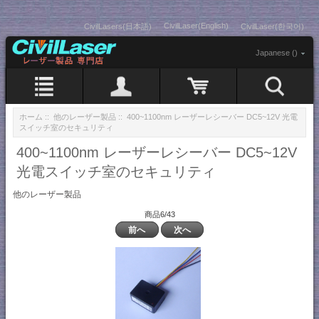
CivilLaser(English)
CivilLasers(日本語)
CivilLaser(한국어)
Japanese ()
ホーム
::
他のレーザー製品
:: 400~1100nm レーザーレシーバー DC5~12V 光電
スイッチ室のセキュリティ
400~1100nm レーザーレシーバー DC5~12V
光電スイッチ室のセキュリティ
他のレーザー製品
商品6/43
前へ
次へ