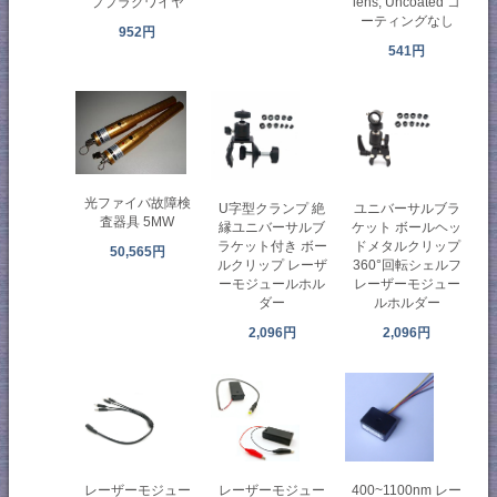
ププラグワイヤ
lens, Uncoated コ
ーティングなし
952円
541円
光ファイバ故障検
U字型クランプ 絶
ユニバーサルブラ
査器具 5MW
縁ユニバーサルブ
ケット ボールヘッ
ラケット付き ボー
ドメタルクリップ
50,565円
ルクリップ レーザ
360°回転シェルフ
ーモジュールホル
レーザーモジュー
ダー
ルホルダー
2,096円
2,096円
レーザーモジュー
レーザーモジュー
400~1100nm レー