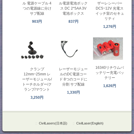
ル 電源ケーブル 4
ル電源電池ボック
ザーレシーバー
つの電源線に分け
ス DC 2*5AA 3V
DC5~12V 光電ス
サブ配線
電池ボックス
イッチ室のセキュ
リティ
903円
837円
1,276円
16340リチウムバ
クランプ
レーザーモジュー
ッテリー充電バッ
12mm~25mm レ
ルのDC電源コー
テリー
ーザーモジュール/
ド 8つのコードに
トーチホルダー/ク
分割 サブ配線
1,626円
ランプ/マウント
1,330円
3,250円
::
CivilLasers(日本語)
::
CivilLaser(English)