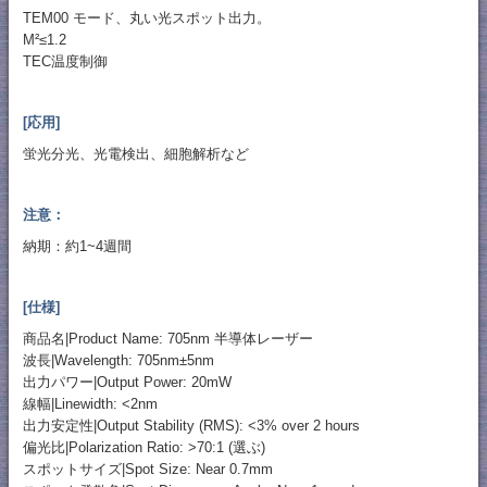
TEM00 モード、丸い光スポット出力。
M²≤1.2
TEC温度制御
[応用]
蛍光分光、光電検出、細胞解析など
注意：
納期：約1~4週間
[仕様]
商品名|Product Name: 705nm 半導体レーザー
波長|Wavelength: 705nm±5nm
出力パワー|Output Power: 20mW
線幅|Linewidth: <2nm
出力安定性|Output Stability (RMS): <3% over 2 hours
偏光比|Polarization Ratio: >70:1 (選ぶ)
スポットサイズ|Spot Size: Near 0.7mm