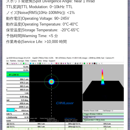
スポット発散角|Spot Divergence Angle: Near 1 mrad
TTL変調|TTL Modulation: 0~10kHz TTL
ノイズ|Noise(RMS(10Hz-100MHz)): <1%
動作電圧|Operating Voltage: 90~245V
動作温度|Operating Temperature: 0°C-40°C
保管温度|Storage Temperature: -20°C-65°C
予熱時間|Warming Time: <5 分
作業寿命|Service Life: >10,000 時間