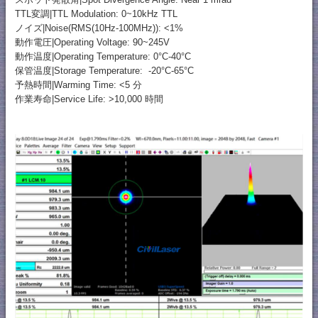
TTL変調|TTL Modulation: 0~10kHz TTL
ノイズ|Noise(RMS(10Hz-100MHz)): <1%
動作電圧|Operating Voltage: 90~245V
動作温度|Operating Temperature: 0°C-40°C
保管温度|Storage Temperature: -20°C-65°C
予熱時間|Warming Time: <5 分
作業寿命|Service Life: >10,000 時間