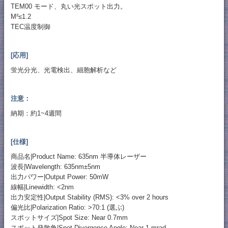
TEM00 モード、丸い光スポット出力。
M²≤1.2
TEC温度制御
[応用]
蛍光分光、光電検出、細胞解析など
注意：
納期：約1~4週間
[仕様]
商品名|Product Name: 635nm 半導体レーザー
波長|Wavelength: 635nm±5nm
出力パワー|Output Power: 50mW
線幅|Linewidth: <2nm
出力安定性|Output Stability (RMS): <3% over 2 hours
偏光比|Polarization Ratio: >70:1 (選ぶ)
スポットサイズ|Spot Size: Near 0.7mm
スポット発散角|Spot Divergence Angle: Near 1 mrad