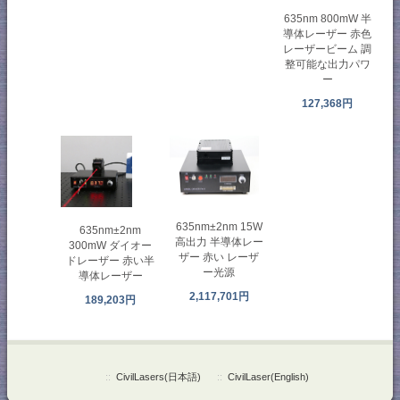
635nm 800mW 半
導体レーザー 赤色
レーザービーム 調
整可能な出力パワ
ー
127,368円
635nm±2nm 15W
635nm±2nm
高出力 半導体レー
300mW ダイオー
ザー 赤い レーザ
ドレーザー 赤い半
ー光源
導体レーザー
2,117,701円
189,203円
::
CivilLasers(日本語)
::
CivilLaser(English)