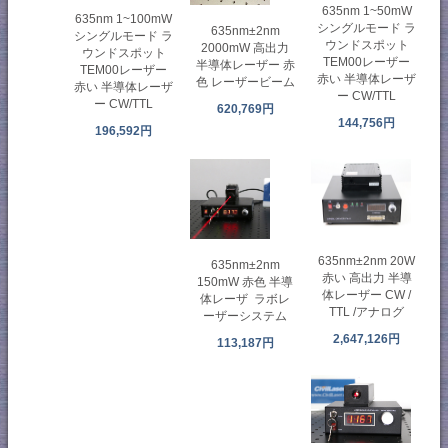
635nm 1~50mW
635nm 1~100mW
シングルモード ラ
635nm±2nm
シングルモード ラ
ウンドスポット
2000mW 高出力
ウンドスポット
TEM00レーザー
半導体レーザー 赤
TEM00レーザー
赤い 半導体レーザ
色 レーザービーム
赤い 半導体レーザ
ー CW/TTL
ー CW/TTL
620,769円
144,756円
196,592円
635nm±2nm 20W
635nm±2nm
赤い 高出力 半導
150mW 赤色 半導
体レーザー CW /
体レーザ ラボレ
TTL /アナログ
ーザーシステム
2,647,126円
113,187円