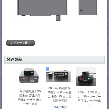
レビューを書く
関連製品
808nm 赤外線 半
科学研究用 70W
808nm 15W 高出
導体レーザー光源
808nm 高出力半
力半導体レーザー
1~300mW 出力電
導体レーザー IRレ
不可視レーザー出
力調整可能
ーザー光源
力
394,818円