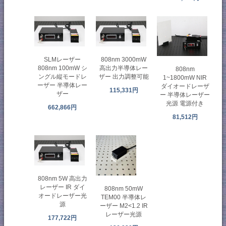
SLMレーザー
808nm 3000mW
808nm 100mW シ
高出力半導体レー
808nm
ングル縦モードレ
ザー 出力調整可能
1~1800mW NIR
ーザー 半導体レー
ダイオードレーザ
115,331円
ザー
ー 半導体レーザー
光源 電源付き
662,866円
81,512円
808nm 5W 高出力
レーザー IR ダイ
808nm 50mW
オードレーザー光
TEM00 半導体レ
源
ーザー M2<1.2 IR
レーザー光源
177,722円