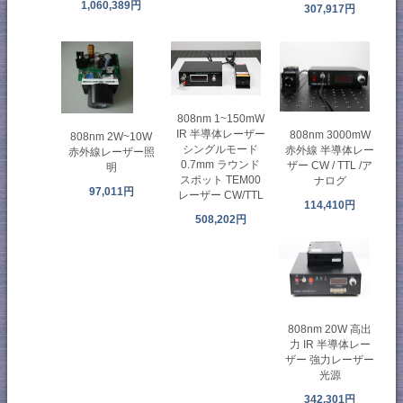
1,060,389円
307,917円
808nm 1~150mW
IR 半導体レーザー
808nm 3000mW
808nm 2W~10W
シングルモード
赤外線 半導体レー
赤外線レーザー照
0.7mm ラウンド
ザー CW / TTL /ア
明
スポット TEM00
ナログ
97,011円
レーザー CW/TTL
114,410円
508,202円
808nm 20W 高出
力 IR 半導体レー
ザー 強力レーザー
光源
342,301円