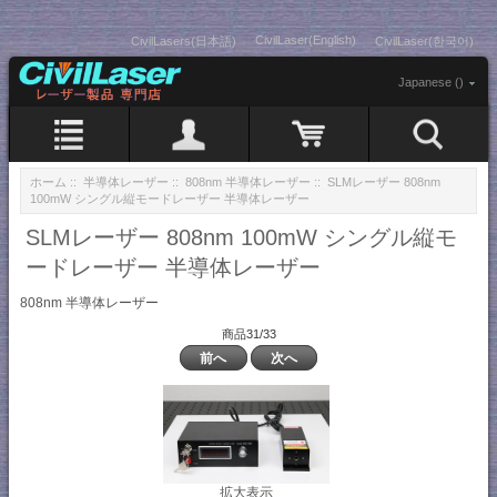
CivilLaser(English)
CivilLasers(日本語)
CivilLaser(한국어)
Japanese ()
ホーム
::
半導体レーザー
::
808nm 半導体レーザー
:: SLMレーザー 808nm
100mW シングル縦モードレーザー 半導体レーザー
SLMレーザー 808nm 100mW シングル縦モ
ードレーザー 半導体レーザー
808nm 半導体レーザー
商品31/33
前へ
次へ
拡大表示