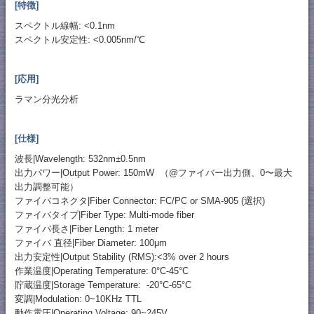
[特徴]
スペクトル線幅: <0.1nm
スペクトル安定性: <0.005nm/℃
[応用]
ラマン分光分析
[仕様]
波長|Wavelength: 532nm±0.5nm
出力パワー|Output Power: 150mW （@ファイバー出力側、0〜最大
出力調整可能）
ファイバコネクタ|Fiber Connector: FC/PC or SMA-905 (選択)
ファイバタイプ|Fiber Type: Multi-mode fiber
ファイバ長さ|Fiber Length: 1 meter
ファイバ 直径|Fiber Diameter: 100μm
出力安定性|Output Stability (RMS):<3% over 2 hours
作業温度|Operating Temperature: 0°C-45°C
貯蔵温度|Storage Temperature: -20°C-65°C
変調|Modulation: 0~10KHz TTL
動作電圧|Operating Voltage: 90~245V