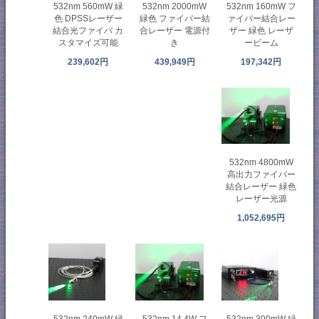
532nm 560mW 緑
532nm 160mW フ
532nm 2000mW
色 DPSSレーザー
ァイバー結合レー
緑色 ファイバー結
結合光ファイバ カ
ザー 緑色 レーザ
合レーザー 電源付
スタマイズ可能
ービーム
き
239,602円
197,342円
439,949円
532nm 4800mW
高出力ファイバー
結合レーザー 緑色
レーザー光源​
1,052,695円