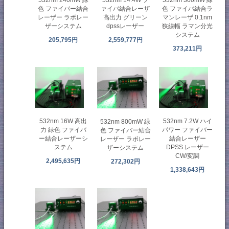
532nm 14.4W フ
532nm 240mW 緑
532nm 300mW 緑
ァイバ結合レーザ
色 ファイバー結合
色 ファイバ結合ラ
高出力 グリーン
レーザー ラボレー
マンレーザ 0.1nm
dpssレーザー
ザーシステム
狭線幅 ラマン分光
システム
2,559,777円
205,795円
373,211円
532nm 16W 高出
532nm 7.2W ハイ
532nm 800mW 緑
力 緑色 ファイバ
パワー ファイバー
色 ファイバー結合
ー結合レーザーシ
結合レーザー
レーザー ラボレー
ステム
DPSS レーザー
ザーシステム
CW/変調
2,495,635円
272,302円
1,338,643円