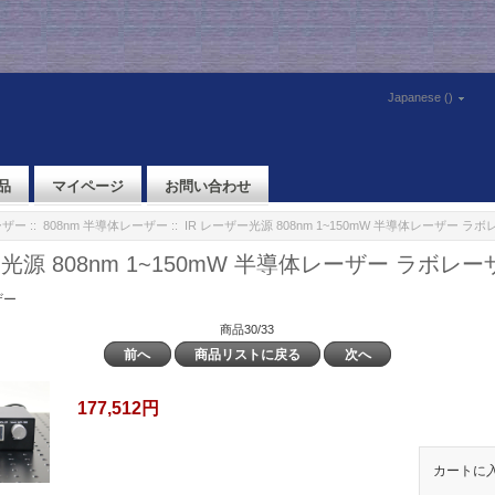
Japanese ()
品
マイページ
お問い合わせ
ーザー
::
808nm 半導体レーザー
:: IR レーザー光源 808nm 1~150mW 半導体レーザー 
ー光源 808nm 1~150mW 半導体レーザー ラボレ
ザー
商品30/33
前へ
商品リストに戻る
次へ
177,512円
カートに