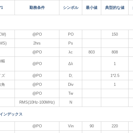
1
勤務条件
シンボル
最小値
典型的な値
CW)
@PO
PO
150
MS)
2hrs
Ps
@PO
λc
803
808
線幅
@PO
Δλ
1
イズ
@PO
D;
1*2.5
散角
@PO
Div
1
@PO
Tw
RMS(10Hz-100MHz)
N
 インデックス
@PO
Vin
90
220