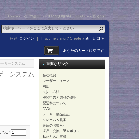
CivilLaser(English)
CivilLasers(日本語)
CivilLaser(한국어)
歓迎,
ログイン
|
First time visitor? Create a
新しい口座
あなたのカートは空です
ラボレーザーシステム
重要なリンク
ーザーシステム
会社概要
レーザーニュース
納期
支払い方法
税関申告と関税の説明
配送料について
FAQs
レーザー製品認証
クレーム＆提案
最新のお知らせ
返品・交換・返金ポリシー
入れる:
私たちのお客様