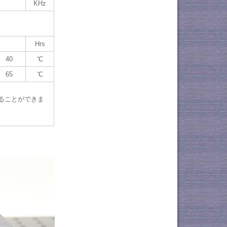
KHz
Hrs
40
℃
65
℃
換えることができま