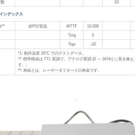
波数
10
 インデックス
*³
@PO/室温
MTTF
10,000
Tstg
0
Topr
-20
*1: 動作温度 25°C でのテストデータ。
*²: 標準構成は TTL 変調で、アナログ変調 (0 ～ 1KHz) に置き
す。;
*³: 寿命とは、レーザーダイオードの寿命です。