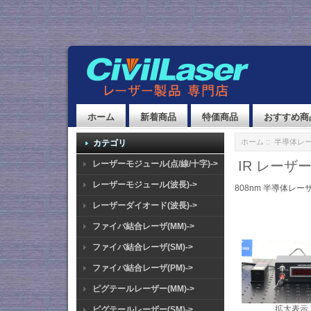
ホーム
新着商品
特価商品
おすすめ商
ホーム
::
半導体レ
カテゴリ
IR レーザ
レーザーモジュール(点/線/十字)->
レーザーモジュール(波長)->
808nm 半導体レー
レーザーダイオード(波長)->
ファイバ結合レーザ(MM)->
ファイバ結合レーザ(SM)->
ファイバ結合レーザ(PM)->
ピグテールレーザー(MM)->
拡大表示
ピグテールレーザー(SM)->