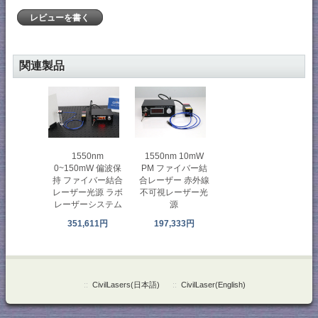
レビューを書く
関連製品
1550nm
1550nm 10mW
0~150mW 偏波保
PM ファイバー結
持 ファイバー結合
合レーザー 赤外線
レーザー光源 ラボ
不可視レーザー光
レーザーシステム
源
351,611円
197,333円
::
CivilLasers(日本語)
::
CivilLaser(English)