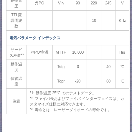
動作電
@PO
Vin
90
220
245
V
圧
TTL変
調周波
10
KHz
数
電気パラメータ インデックス
サービ
@PO/室温
MTTF
10,000
Hrs
ス寿命*³
動作温
Tstg
0
40
℃
度
保管温
Topr
-20
60
℃
度
*1: 動作温度 25°C でのテストデータ。
*²: ファイバ長およびファイバ インターフェイスは、カ
注意
スタマイズ仕様に対応できます。
*³: 寿命とは、レーザーダイオードの寿命です。