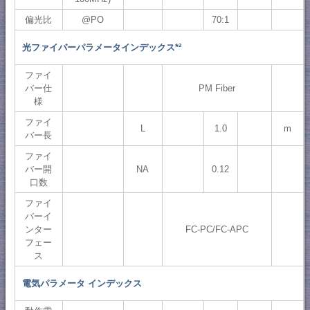
偏光比
@PO
70:1
光ファイバーパラメータインデックス*²
ファイ
バー仕
PM Fiber
様
ファイ
L
1.0
m
バー長
ファイ
バー開
NA
0.12
口数
ファイ
バーイ
ンター
FC-PC/FC-APC
フェー
ス
電気パラメータ インデックス