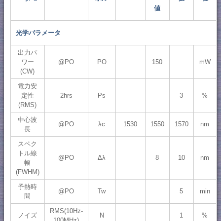
値
光学パラメータ
出力パ
ワー
@PO
PO
150
mW
(CW)
電力安
定性
2hrs
Ps
3
%
(RMS)
中心波
@PO
λc
1530
1550
1570
nm
長
スペク
トル線
@PO
Δλ
8
10
nm
幅
(FWHM)
予熱時
@PO
Tw
5
min
間
RMS(10Hz-
ノイズ
N
1
%
100MHz)