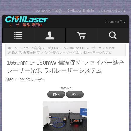
CivilLaser(English)
CivilLasers(日本語)
CivilLaser(한국어)
Japanese ()
ホーム
::
ファイバ結合レーザ(PM)
::
1550nm PM FC レーザー
:: 1550nm
0~150mW 偏波保持 ファイバー結合レーザー光源 ラボレーザーシステム
1550nm 0~150mW 偏波保持 ファイバー結合
レーザー光源 ラボレーザーシステム
1550nm PM FC レーザー
商品1/2
前へ
次へ