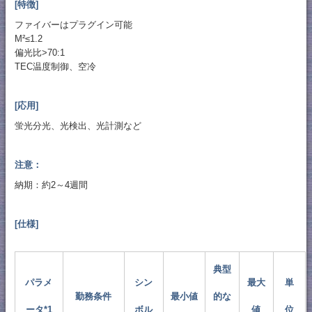
[特徴]
ファイバーはプラグイン可能
M²≤1.2
偏光比>70:1
TEC温度制御、空冷
[応用]
蛍光分光、光検出、光計測など
注意：
納期：約2～4週間
[仕様]
典型
パラメ
シン
最大
単
勤務条件
最小値
的な
ータ*1
ボル
値
位