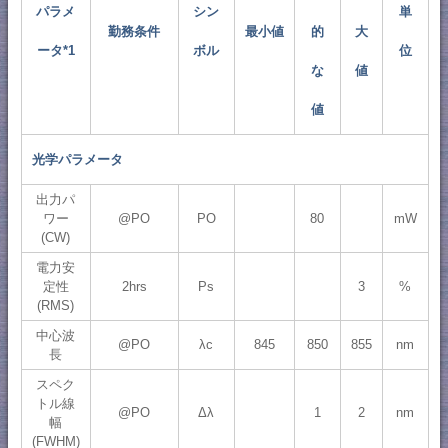
パラメ
シン
単
勤務条件
最小値
的
大
ータ*1
ボル
位
な
値
値
光学パラメータ
出力パ
ワー
@PO
PO
80
mW
(CW)
電力安
定性
2hrs
Ps
3
%
(RMS)
中心波
@PO
λc
845
850
855
nm
長
スペク
トル線
@PO
Δλ
1
2
nm
幅
(FWHM)