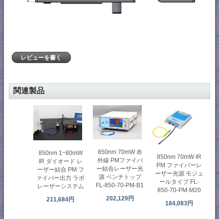
レビューを書く
関連製品
850nm 70mW 赤
850nm 1~80mW
850nm 70mW IR
外線 PMファイバ
IR ダイオード レ
PM ファイバーレ
ー結合レーザー光
ーザー結合 PM フ
ーザー光源 モジュ
源 ベンチトップ
ァイバー出力 ラボ
ールタイプ FL-
FL-850-70-PM-B1
レーザーシステム
850-70-PM-M20
202,129円
211,684円
184,083円