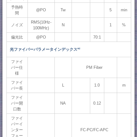
予熱時
@PO
Tw
5
min
間
RMS(10Hz-
ノイズ
N
1
%
100MHz)
偏光比
@PO
70:1
光ファイバーパラメータインデックス*²
ファイ
バー仕
PM Fiber
様
ファイ
L
1.0
m
バー長
ファイ
バー開
NA
0.12
口数
ファイ
バーイ
ンター
FC-PC/FC-APC
フェー