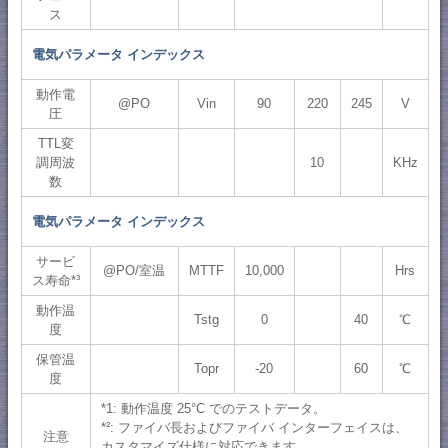
ス
電気パラメータ インデックス
動作電
@PO
Vin
90
220
245
V
圧
TTL変
調周波
10
KHz
数
電気パラメータ インデックス
サービ
@PO/室温
MTTF
10,000
Hrs
ス寿命*³
動作温
Tstg
0
40
℃
度
保管温
Topr
-20
60
℃
度
*1: 動作温度 25°C でのテストデータ。
*²: ファイバ長およびファイバ インターフェイスは、
注意
カスタマイズ仕様に対応できます。