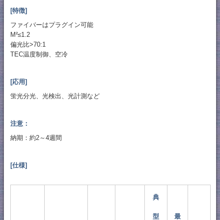
[特徴]
ファイバーはプラグイン可能
M²≤1.2
偏光比>70:1
TEC温度制御、空冷
[応用]
蛍光分光、光検出、光計測など
注意：
納期：約2～4週間
[仕様]
典
型
最