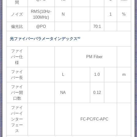
間
RMS(10Hz-
ノイズ
N
1
%
100MHz)
偏光比
@PO
70:1
光ファイバーパラメータインデックス*²
ファイ
バー仕
PM Fiber
様
ファイ
L
1.0
m
バー長
ファイ
バー開
NA
0.12
口数
ファイ
バーイ
ンター
FC-PC/FC-APC
フェー
ス