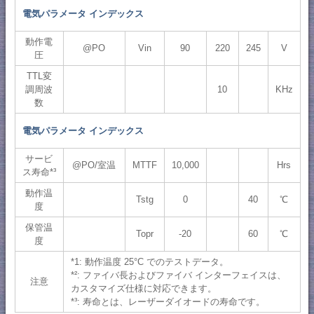
電気パラメータ インデックス
動作電
@PO
Vin
90
220
245
V
圧
TTL変
調周波
10
KHz
数
電気パラメータ インデックス
サービ
@PO/室温
MTTF
10,000
Hrs
ス寿命*³
動作温
Tstg
0
40
℃
度
保管温
Topr
-20
60
℃
度
*1: 動作温度 25°C でのテストデータ。
*²: ファイバ長およびファイバ インターフェイスは、
注意
カスタマイズ仕様に対応できます。
*³: 寿命とは、レーザーダイオードの寿命です。