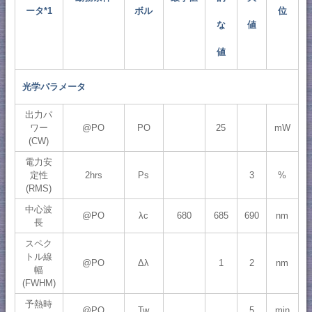
ータ*1
ボル
位
な
値
値
光学パラメータ
出力パ
ワー
@PO
PO
25
mW
(CW)
電力安
定性
2hrs
Ps
3
%
(RMS)
中心波
@PO
λc
680
685
690
nm
長
スペク
トル線
@PO
Δλ
1
2
nm
幅
(FWHM)
予熱時
@PO
Tw
5
min