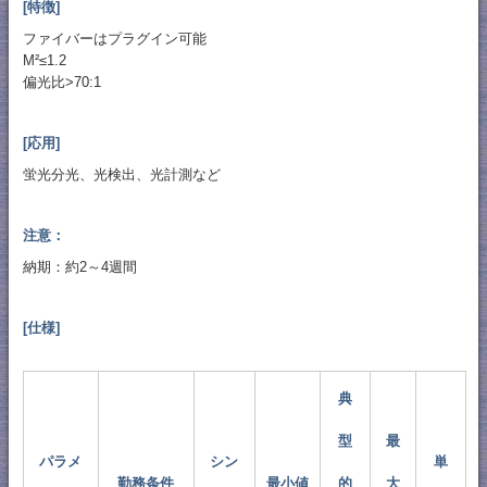
[特徴]
ファイバーはプラグイン可能
M²≤1.2
偏光比>70:1
[応用]
蛍光分光、光検出、光計測など
注意：
納期：約2～4週間
[仕様]
典
型
最
パラメ
シン
単
勤務条件
最小値
的
大