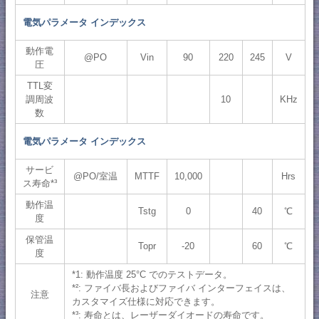
電気パラメータ インデックス
動作電
@PO
Vin
90
220
245
V
圧
TTL変
調周波
10
KHz
数
電気パラメータ インデックス
サービ
@PO/室温
MTTF
10,000
Hrs
ス寿命*³
動作温
Tstg
0
40
℃
度
保管温
Topr
-20
60
℃
度
*1: 動作温度 25°C でのテストデータ。
*²: ファイバ長およびファイバ インターフェイスは、
注意
カスタマイズ仕様に対応できます。
*³: 寿命とは、レーザーダイオードの寿命です。