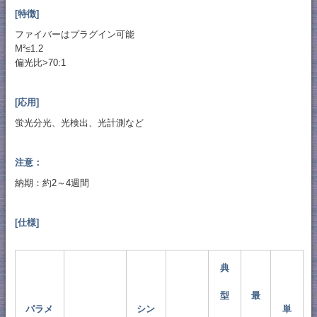
[特徴]
ファイバーはプラグイン可能
M²≤1.2
偏光比>70:1
[応用]
蛍光分光、光検出、光計測など
注意：
納期：約2～4週間
[仕様]
典
型
最
パラメ
シン
単