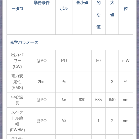
勤務条件
最小値
的
大
ータ*1
ボル
位
な
値
値
光学パラメータ
出力パ
ワー
@PO
PO
50
mW
(CW)
電力安
定性
2hrs
Ps
3
%
(RMS)
中心波
@PO
λc
630
635
640
nm
長
スペク
トル線
@PO
Δλ
1
2
nm
幅
(FWHM)