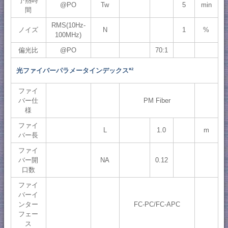
予熱時
@PO
Tw
5
min
間
RMS(10Hz-
ノイズ
N
1
%
100MHz)
偏光比
@PO
70:1
光ファイバーパラメータインデックス*²
ファイ
バー仕
PM Fiber
様
ファイ
L
1.0
m
バー長
ファイ
バー開
NA
0.12
口数
ファイ
バーイ
ンター
FC-PC/FC-APC
フェー
ス