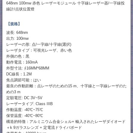
648nm 100mw 赤色 レーザーモジュール 十字線レーザー器/一字線投
線計/点状位置燈
【規格】
波長: 648nm
出力: 100mw
レーザーの形: 点/一字線/十字線(選択)
レーザタイプ：可視光レーザ、赤い色
外側の色：黒
動作電流：160mA
外型寸法: ∮16MM*68MM
DC線長：1.2M
焦点調節可能：はい
最良の作動距離：点レーザのための15 m、十字線と一字線レーザのた
めの3 m
定額電圧: DC 3V~5V
レーザータイプ: Class IIIB
作動温度: -40℃~75℃
保管温度: -40℃~80℃
構造的特徴：アルミニウム合金シェル+ 輸入されたレーザダイオード
＋k 9ガラスレンズ + 定電流ドライバボード