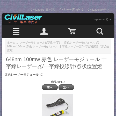
CivilLaser(English)
CivilLasers(日本語)
CivilLaser(한국어)
Japanese ()
ホーム
::
レーザーモジュール(点/線/十字)
::
赤色レーザーモジュール 点
::
648nm 100mw 赤色 レーザーモジュール 十字線レーザー器/一字線投線計/点状位
置燈
648nm 100mw 赤色 レーザーモジュール 十
字線レーザー器/一字線投線計/点状位置燈
赤色レーザーモジュール 点
商品38/113
前へ
次へ