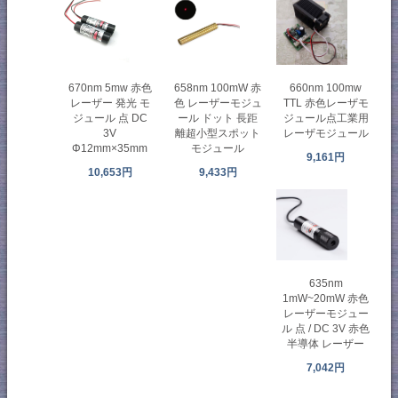
670nm 5mw 赤色
658nm 100mW 赤
660nm 100mw
レーザー 発光 モ
色 レーザーモジュ
TTL 赤色レーザモ
ジュール 点 DC
ール ドット 長距
ジュール点工業用
3V
離超小型スポット
レーザモジュール
Φ12mm×35mm
モジュール
9,161円
10,653円
9,433円
635nm
1mW~20mW 赤色
レーザーモジュー
ル 点 / DC 3V 赤色
半導体 レーザー
7,042円