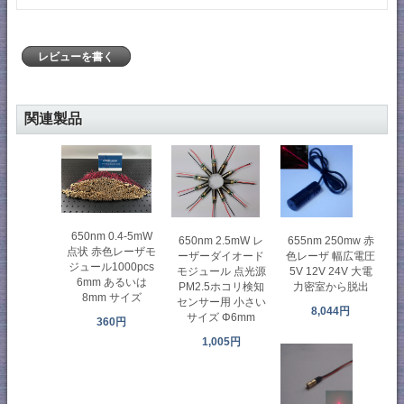
レビューを書く
関連製品
650nm 0.4-5mW
655nm 250mw 赤
650nm 2.5mW レ
点状 赤色レーザモ
色レーザ 幅広電圧
ーザーダイオード
ジュール1000pcs
5V 12V 24V 大電
モジュール 点光源
6mm あるいは
力密室から脱出
PM2.5ホコリ検知
8mm サイズ
センサー用 小さい
8,044円
サイズ Φ6mm
360円
1,005円