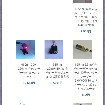
635nm 5mw 赤色
レーザモジュール
マイクロレーザヘ
ッド 超小型サイズ
Φ4x13.7mm
2,955円
660nm 200-
635nm
655nm 2.5mW 赤
250mw 赤色 レー
10mw~20mw 赤
色レーザー モジュ
ザーモジュール カ
色レーザモジュー
ール 粒子センサー
ット
ル 点状定位発射管
レーザー
SHM650610 コリ
10,653円
7,061円
メーション ポイン
ト モジュール
882円