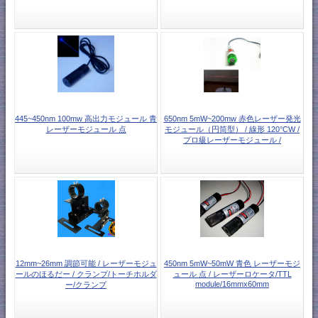
445~450nm 100mw 高出力モジュール 青
650nm 5mW~200mw 赤色レーザー発光
レーザーモジュール 点
モジュール（円筒型） / 線形 120°CW /
プロ級レーザーモジュール /
12mm~26mm 調節可能 / レーザーモジュ
450nm 5mW~50mW 青色 レーザーモジ
ールのほるだー / クランプ/トーチホルダ
ュール 点 / レーザーロケータ/TTL
module/16mmx60mm
ー/クランプ