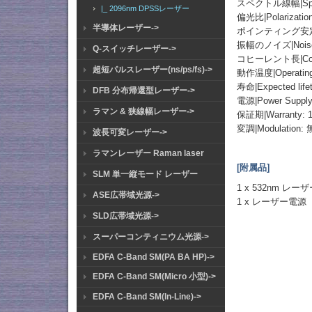
スペクトル線幅|Spectr
|_ 2096nm DPSSレーザー
偏光比|Polarization 
半導体レーザー->
ポインティング安定性|Poin
振幅のノイズ|Noise o
Q-スイッチレーザー->
コヒーレント長|Coher
超短パルスレーザー(ns/ps/fs)->
動作温度|Operating 
寿命|Expected lifet
DFB 分布帰還型レーザー->
電源|Power Supply:
ラマン & 狭線幅レーザー->
保証期|Warranty: 1
変調|Modulation: 
波長可変レーザー->
ラマンレーザー Raman laser
[附属品]
SLM 単一縦モード レーザー
1 x 532nm レー
ASE広帯域光源->
1 x レーザー電源
SLD広帯域光源->
スーパーコンティニウム光源->
EDFA C-Band SM(PA BA HP)->
EDFA C-Band SM(Micro 小型)->
EDFA C-Band SM(In-Line)->