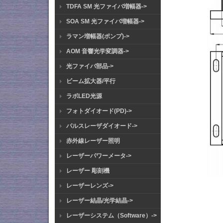
TDFA SM 光ファイバ増幅器->
SOA SM 光ファイバ増幅器->
ラマン増幅器(ポンプ)->
AOM 音響光学変調器->
光ファイバ部品->
ビーム拡大器/平行
ラボLED光源
フォトダイオード(PD)->
パルスレーザダイオード->
赤外線レーザー照明
レーザーパワーメータ->
レーザー 彫刻機
レーザーレンズ->
レーザー結晶/光学結晶->
レーザーシステム（Software）->