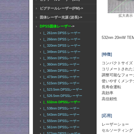
ピグテールレーザー(PM)->
拡大表示
固体レーザー光源 (波長)->
DPSS固体レーザー
->
|_ 261nm DPSS レーザー
532nm 20mW
|_ 266nm DPSS レーザー
|_ 320nm DPSS レーザー
|_ 349nm DPSS レーザー
[特徴]
|_ 355nm DPSSレーザー
コンパクトサイズ
|_ 360nm DPSSレーザー
コリメートされた
|_ 365nm DPSSレーザー
調整可能なフォー
|_ 473nm DPSSレーザー
使いやすくメンテ
|_ 515nm DPSSレーザー
長寿命運転
|_ 523.5nm DPSSレーザー
高効率
|_ 526.5nm DPSSレーザー
高信頼性
|_ 532nm DPSSレーザー
|_ 538nm DPSSレーザー
|_ 543nm DPSSレーザー
[応用]
|_ 555nm DPSSレーザー
レーザーショー
|_ 561nm DPSSレーザー
セルソーティング
|_ 577nm DPSS レーザー