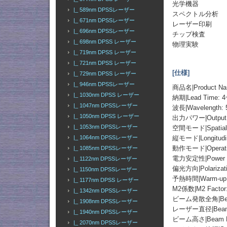
光学機器
|_ 589nm DPSSレーザー
スペクトル分析
|_ 671nm DPSSレーザー
レーザー印刷
|_ 696nm DPSSレーザー
チップ検査
|_ 698nm DPSS レーザー
物理実験
|_ 719nm DPSS レーザー
|_ 721nm DPSS レーザー
[仕様]
|_ 729nm DPSS レーザー
|_ 946nm DPSSレーザー
商品名|Product Nam
|_ 1030nm DPSS レーザー
納期|Lead Time: 4
|_ 1047nm DPSSレーザー
波長|Wavelength:
|_ 1050nm DPSS レーザー
出力パワー|Output 
|_ 1053nm DPSSレーザー
空間モード|Spatial
縦モード|Longitudin
|_ 1064nm DPSSレーザー
動作モード|Operati
|_ 1085nm DPSSレーザー
電力安定性|Power sta
|_ 1122nm DPSSレーザー
偏光方向|Polarization
|_ 1150nm DPSSレーザー
予熱時間|Warm-up t
|_ 1177nm DPSS レーザー
M2係数|M2 Factor:
|_ 1342nm DPSSレーザー
ビーム発散全角|Beam D
|_ 1908nm DPSSレーザー
レーザー直径|Beam Dia
|_ 1940nm DPSSレーザー
ビーム高さ|Beam Heig
|_ 2070nm DPSSレーザー