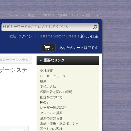
CivilLaser(English)
CivilLasers(日本語)
CivilLaser(한국어)
歓迎,
ログイン
|
First time visitor? Create a
新しい口座
あなたのカートは空です
 狭線幅レーザーシステム
重要なリンク
ーザーシステ
会社概要
レーザーニュース
納期
支払い方法
税関申告と関税の説明
配送料について
FAQs
レーザー製品認証
クレーム＆提案
最新のお知らせ
返品・交換・返金ポリシー
私たちのお客様