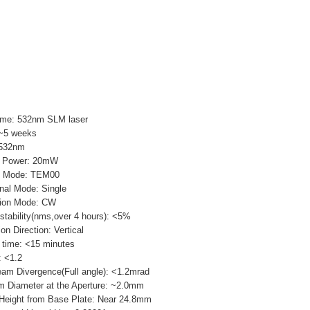
e: 532nm SLM laser
~5 weeks
 532nm
Power: 20mW
 Mode: TEM00
al Mode: Single
on Mode: CW
bility(nms,over 4 hours): <5%
 Direction: Vertical
ime: <15 minutes
 <1.2
ivergence(Full angle): <1.2mrad
meter at the Aperture: ~2.0mm
ht from Base Plate: Near 24.8mm