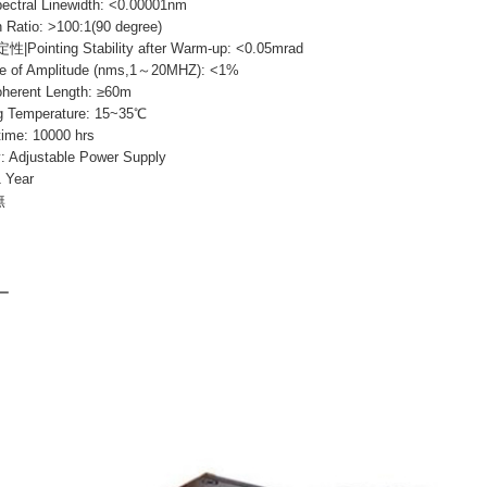
al Linewidth: <0.00001nm
Ratio: >100:1(90 degree)
ting Stability after Warm-up: <0.05mrad
f Amplitude (nms,1～20MHZ): <1%
ent Length: ≥60m
Temperature: 15~35℃
ime: 10000 hrs
 Adjustable Power Supply
 Year
無
ザー