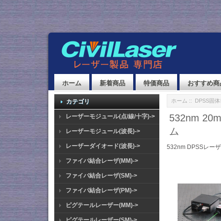
ホーム
新着商品
特価商品
おすすめ商
ホーム
::
DPSS固
カテゴリ
532nm 
レーザーモジュール(点/線/十字)->
ム
レーザーモジュール(波長)->
レーザーダイオード(波長)->
532nm DPSSレー
ファイバ結合レーザ(MM)->
ファイバ結合レーザ(SM)->
ファイバ結合レーザ(PM)->
ピグテールレーザー(MM)->
ピグテールレーザー(SM)->