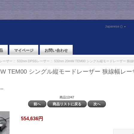
Japanese ()
品
マイページ
お問い合わせ
体レーザー
::
532nm DPSSレーザー
:: 532nm 20mW TEM00 シングル縦モードレーザー
20mW TEM00 シングル縦モードレーザー 狭線幅レ
ザー
商品12/47
前へ
商品リストに戻る
次へ
554,636円