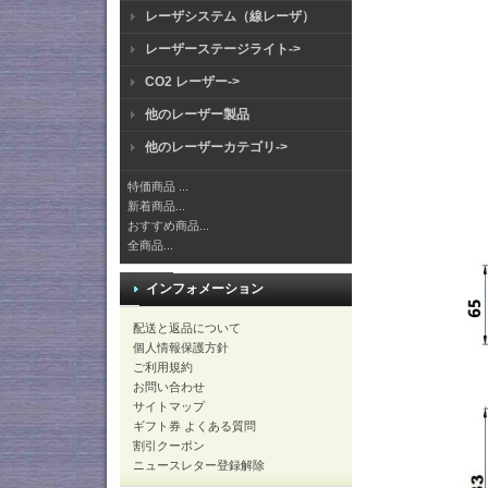
レーザシステム（線レーザ）
レーザーステージライト->
CO2 レーザー->
他のレーザー製品
他のレーザーカテゴリ->
特価商品 ...
新着商品...
おすすめ商品...
全商品...
インフォメーション
配送と返品について
個人情報保護方針
ご利用規約
お問い合わせ
サイトマップ
ギフト券 よくある質問
割引クーポン
ニュースレター登録解除