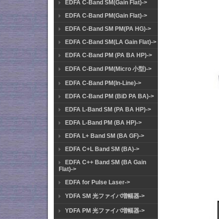
EDFA C-Band SM(Gain Flat)->
EDFA C-Band PM(Gain Flat)->
EDFA C-Band SM PM(PA HG)->
EDFA C-Band SM(LA Gain Flat)->
EDFA C-Band PM (PA BA HP)->
EDFA C-Band PM(Micro 小型)->
EDFA C-Band PM(In-Line)->
EDFA C-Band PM (BiD PA BA)->
EDFA L-Band SM (PA BA HP)->
EDFA L-Band PM (BA HP)->
EDFA L+ Band SM (BA GF)->
EDFA C+L Band SM (BA)->
EDFA C++ Band SM (BA Gain
Flat)->
EDFA for Pulse Laser->
YDFA SM 光ファイバ増幅器->
YDFA PM 光ファイバ増幅器->