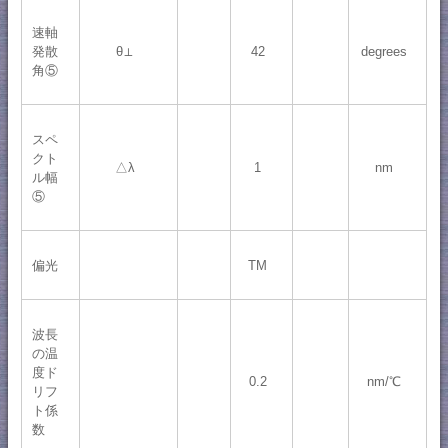
速軸
発散
θ⊥
42
degrees
角⑤
スペ
クト
△λ
1
nm
ル幅
⑤
偏光
TM
波長
の温
度ド
0.2
nm/℃
リフ
ト係
数