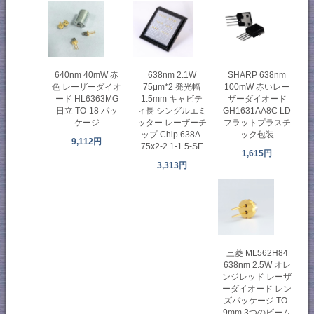
638nm 2.1W
640nm 40mW 赤
SHARP 638nm
75μm*2 発光幅
色 レーザーダイオ
100mW 赤いレー
1.5mm キャビテ
ード HL6363MG
ザーダイオード
ィ長 シングルエミ
日立 TO-18 パッ
GH1631AA8C LD
ッター レーザーチ
ケージ
フラットプラスチ
ップ Chip 638A-
ック包装
9,112円
75x2-2.1-1.5-SE
1,615円
3,313円
三菱 ML562H84
638nm 2.5W オレ
ンジレッド レーザ
ーダイオード レン
ズパッケージ TO-
9mm 3つのビーム