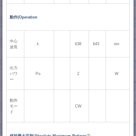
動作|Operation
中心
λ
638
643
nm
波長
出力
パワ
Po
2
W
ー
動作
モー
CW
ド
絶対最大定格|Absolute Maximum Ratings
③