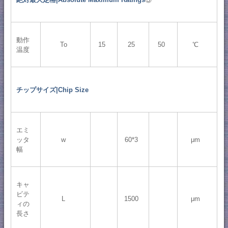
動作
To
15
25
50
℃
温度
チップサイズ|Chip Size
エミ
ッタ
w
60*3
μm
幅
キャ
ビテ
L
1500
μm
ィの
長さ