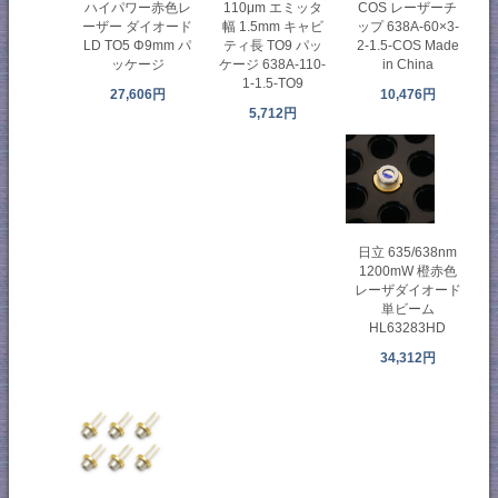
ハイパワー赤色レ
110μm エミッタ
COS レーザーチ
ーザー ダイオード
幅 1.5mm キャビ
ップ 638A-60×3-
LD TO5 Φ9mm パ
ティ長 TO9 パッ
2-1.5-COS Made
ッケージ
ケージ 638A-110-
in China
1-1.5-TO9
27,606円
10,476円
5,712円
日立 635/638nm
1200mW 橙赤色
レーザダイオード
単ビーム
HL63283HD
34,312円