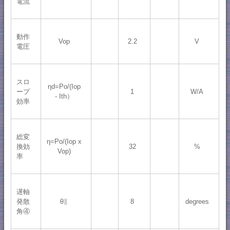
電流
動作
Vop
2.2
V
電圧
スロ
ηd=Po/(Iop
ープ
1
W/A
- Ith）
効率
総変
η=Po/(Iop x
換効
32
%
Vop)
率
遅軸
発散
θ∥
8
degrees
角④