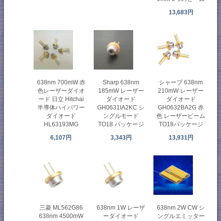
13,683円
638nm 700mW 赤
Sharp 638nm
シャープ 638nm
色レーザーダイオ
185mW レーザー
210mW レーザー
ード 日立 Hitchai
ダイオード
ダイオード
半導体ハイパワー
GH0631IA2KC シ
GH0632BA2G 赤
ダイオード
ングルモード
色 レーザービーム
HL63193MG
TO18 パッケージ
TO18パッケージ
6,107円
3,343円
13,931円
三菱 ML562G86
638nm 1W レーザ
638nm 2W CW シ
638nm 4500mW
ーダイオード
ングルエミッター