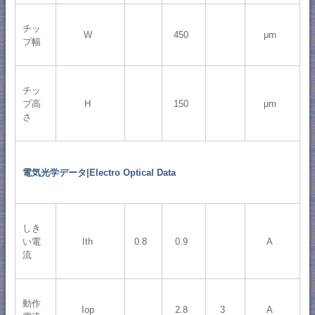
チッ
W
450
μm
プ幅
チッ
プ高
H
150
μm
さ
電気光学データ|Electro Optical Data
しき
い電
Ith
0.8
0.9
A
流
動作
Iop
2.8
3
A