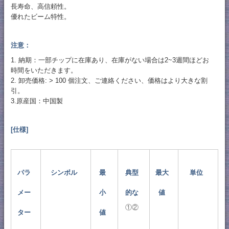
長寿命、高信頼性。
優れたビーム特性。
注意：
1. 納期：一部チップに在庫あり、在庫がない場合は2~3週間ほどお
時間をいただきます。
2. 卸売価格: > 100 個注文、ご連絡ください、価格はより大きな割
引。
3.原産国：中国製
[仕様]
パラ
シンボル
最
典型
最大
単位
メー
小
的な
値
①②
ター
値