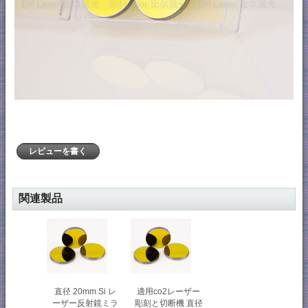
レビューを書く
関連製品
直径 20mm Si レ
適用co2レーザー
ーザー反射鏡ミラ
彫刻と切断機 直径