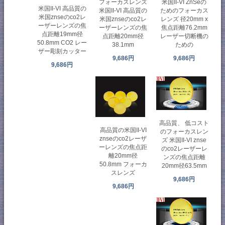
フォーカスレンズ
米国II-VI ZnSeの
米国II-VI 高品質の
米国II-VI 高品質の
ためのフォーカス
米国znseのco2レ
米国znseのco2レ
レンズ 径20mm x
ーザーレンズの焦
ーザーレンズの焦
焦点距離76.2mm
点距離19mm径
点距離20mm径
レーザー切断機の
50.8mm CO2 レー
38.1mm
ための
ザー彫刻カッター
9,686円
9,686円
9,686円
高品質、 低コスト
高品質の米国II-VI
のフォーカスレン
znseのco2レーザ
ズ 米国II-VI znse
ーレンズの焦点距
のco2レーザーレ
離20mm径
ンズの焦点距離
50.8mm フォーカ
20mm径63.5mm
スレンズ
9,686円
9,686円