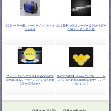
CO2レーザー用ウォーターポンプ水サイ
2019 最新のCO2 レーザー管 20W~180W
クル水冷
CO2 レーザー 加工 機
フォーカスレンズ 米国II-VI 高品質の米
高品質の米国II-VI znseのco2レーザーレ
国znseのco2レーザーレンズの焦点距離
ンズの焦点距離20mm径50.8mm フォー
20mm径38.1mm
カスレンズ
::
CivilLasers(日本語)
::
CivilLaser(English)