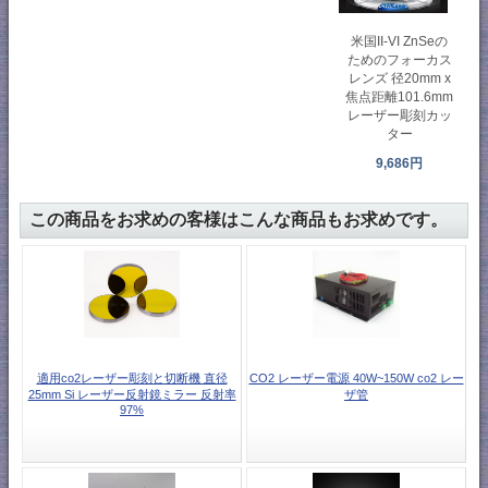
米国II-VI ZnSeの
ためのフォーカス
レンズ 径20mm x
焦点距離101.6mm
レーザー彫刻カッ
ター
9,686円
この商品をお求めの客様はこんな商品もお求めです。
適用co2レーザー彫刻と切断機 直径
CO2 レーザー電源 40W~150W co2 レー
25mm Si レーザー反射鏡ミラー 反射率
ザ管
97%