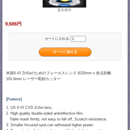
拡大表示
9,686円
カートに入れる:
米国II-VI ZnSeのためのフォーカスレンズ 径20mm x 焦点距離
101.6mm レーザー彫刻カッター
[Feature]
1. US II-VI CVD ZnSe lens;
2. High quality double-sided antireflective film;
Table mask firmly, not easy to fall off, Scratch resistance;
3. Smaller focused spot,can withstand higher power;