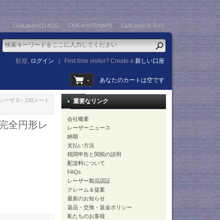
CivilLaser(English)
CivilLasers(日本語)
CivilLaser(한국어)
歓迎,
ログイン
|
First time visitor? Create a
新しい口座
あなたのカートは空です
ーザ 0～100メート
重要なリンク
会社概要
の完全円形レ
レーザーニュース
納期
支払い方法
税関申告と関税の説明
配送料について
FAQs
レーザー製品認証
クレーム＆提案
最新のお知らせ
返品・交換・返金ポリシー
私たちのお客様