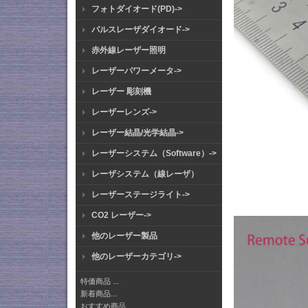
フォトダイオード(PD)->
パルスレーザダイオード->
赤外線レーザー照明
レーザーパワーメータ->
レーザー 彫刻機
レーザーレンズ->
レーザー結晶/光学結晶->
レーザーシステム（Software）->
レーザシステム（線レーザ）
レーザーステージライト->
CO2 レーザー->
他のレーザー製品
他のレーザーカテゴリ->
特価商品 ...
新着商品...
おすすめ商品...