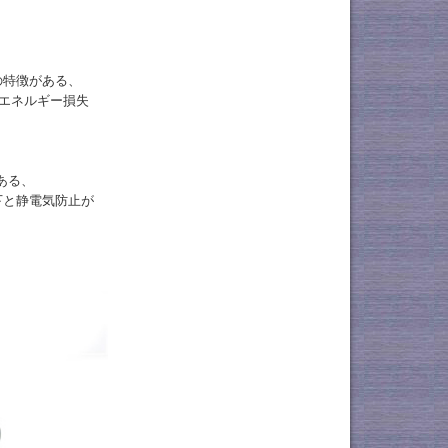
の特徴がある、
エネルギー損失
ある、
下と静電気防止が