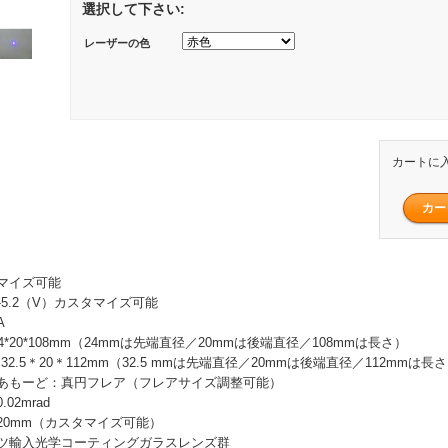
選択して下さい:
レーザーの色
カートに
マイズ可能
8-5.2（V）カスタマイズ可能
A
4*20*108mm（24mmは先端直径／20mmは後端直径／108mmは長さ）
：32.5＊20＊112mm（32.5 mmは先端直径／20mmは後端直径／112mmは長
あもーど：真円フレア（フレアサイズ調整可能）
02mrad
20mm（カスタマイズ可能）
ツ輸入光学コーティングガラスレンズ群