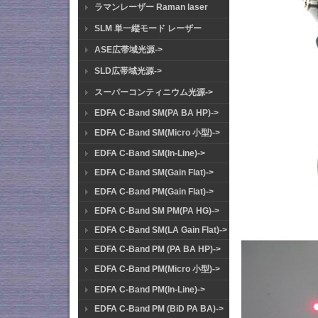
ラマンレーザー Raman laser
SLM 単一縦モード レーザー
ASE広帯域光源->
SLD広帯域光源->
スーパーコンティニウム光源->
EDFA C-Band SM(PA BA HP)->
EDFA C-Band SM(Micro 小型)->
EDFA C-Band SM(In-Line)->
EDFA C-Band SM(Gain Flat)->
EDFA C-Band PM(Gain Flat)->
EDFA C-Band SM PM(PA HG)->
EDFA C-Band SM(LA Gain Flat)->
EDFA C-Band PM (PA BA HP)->
EDFA C-Band PM(Micro 小型)->
EDFA C-Band PM(In-Line)->
EDFA C-Band PM (BiD PA BA)->