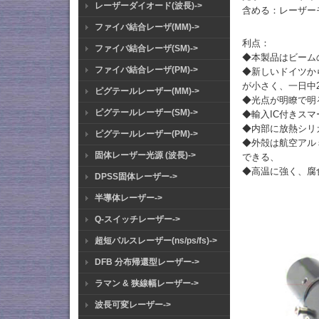
レーザーダイオード(波長)->
含める：レーザー
ファイバ結合レーザ(MM)->
利点：
ファイバ結合レーザ(SM)->
◆本製品はビーム
ファイバ結合レーザ(PM)->
◆新しいドイツか
が小さく、一日中
ピグテールレーザー(MM)->
◆光点が明瞭で明
ピグテールレーザー(SM)->
◆輸入IC付きスマ
◆内部に放熱シリ
ピグテールレーザー(PM)->
◆外殻は航空アル
固体レーザー光源 (波長)->
できる、
◆高温に強く、腐
DPSS固体レーザー->
半導体レーザー->
Q-スイッチレーザー->
超短パルスレーザー(ns/ps/fs)->
DFB 分布帰還型レーザー->
ラマン & 狭線幅レーザー->
波長可変レーザー->