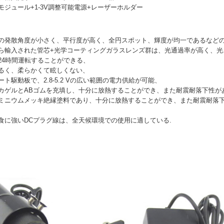
モジュール+1-3V調整可能電源+レーザーホルダー
の発散角度が小さく、平行度が高く、全円スポット、輝度が均一であるなど
ら輸入された管芯+光学コーティングガラスレンズ群は、光通過率が高く、光
24時間運転することができる、
るく、柔らかくて眩しくない、
ート駆動板で、2.8-5.2 Vの広い範囲の電力供給が可能、
カゲルとABゴムを充填し、十分に放熱することができ、また耐震耐落下性が
ミニウムメッキ絶縁塗料であり、十分に放熱することができ、また耐震耐落
食に強いDCプラグ線は、全天候環境での使用に適している.