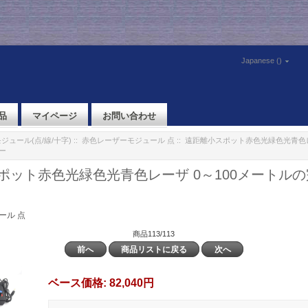
Japanese ()
品
マイページ
お問い合わせ
ジュール(点/線/十字)
::
赤色レーザーモジュール 点
:: 遠距離小スポット赤色光緑色光青色レ
ー
ポット赤色光緑色光青色レーザ 0～100メートル
ール 点
商品113/113
前へ
商品リストに戻る
次へ
ベース価格:
82,040円