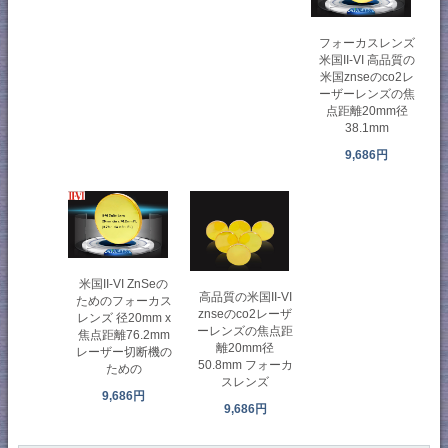
フォーカスレンズ
米国II-VI 高品質の
米国znseのco2レ
ーザーレンズの焦
点距離20mm径
38.1mm
9,686円
米国II-VI ZnSeの
高品質の米国II-VI
ためのフォーカス
znseのco2レーザ
レンズ 径20mm x
ーレンズの焦点距
焦点距離76.2mm
離20mm径
レーザー切断機の
50.8mm フォーカ
ための
スレンズ
9,686円
9,686円