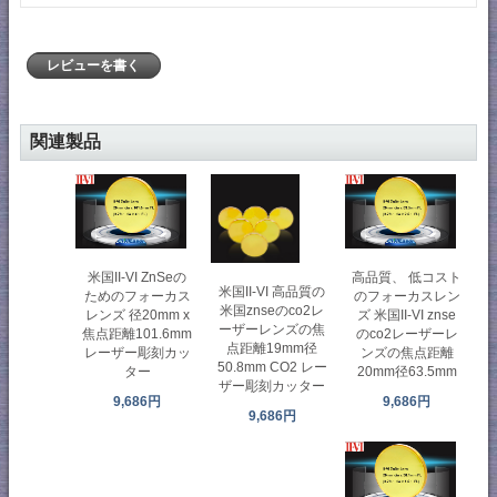
レビューを書く
関連製品
米国II-VI ZnSeの
高品質、 低コスト
米国II-VI 高品質の
ためのフォーカス
のフォーカスレン
米国znseのco2レ
レンズ 径20mm x
ズ 米国II-VI znse
ーザーレンズの焦
焦点距離101.6mm
のco2レーザーレ
点距離19mm径
レーザー彫刻カッ
ンズの焦点距離
50.8mm CO2 レー
ター
20mm径63.5mm
ザー彫刻カッター
9,686円
9,686円
9,686円