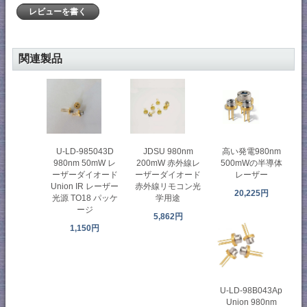
レビューを書く
関連製品
U-LD-985043D
JDSU 980nm
高い発電980nm
980nm 50mW レ
200mW 赤外線レ
500mWの半導体
ーザーダイオード
ーザーダイオード
レーザー
Union IR レーザー
赤外線リモコン光
20,225円
光源 TO18 パッケ
学用途
ージ
5,862円
1,150円
U-LD-98B043Ap
Union 980nm