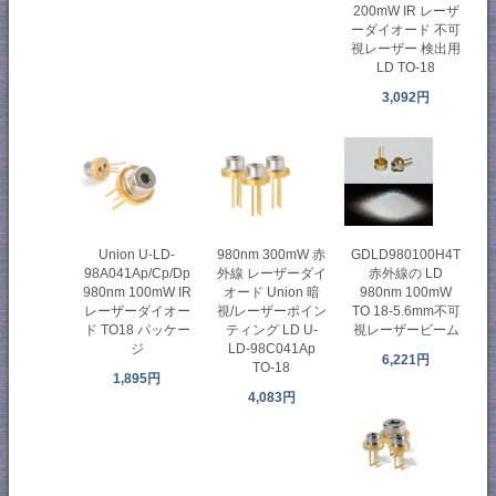
200mW IR レーザ
ーダイオード 不可
視レーザー 検出用
LD TO-18
3,092円
Union U-LD-
980nm 300mW 赤
GDLD980100H4T
98A041Ap/Cp/Dp
外線 レーザーダイ
赤外線の LD
980nm 100mW IR
オード Union 暗
980nm 100mW
レーザーダイオー
視/レーザーポイン
TO 18-5.6mm不可
ド TO18 パッケー
ティング LD U-
視レーザービーム
ジ
LD-98C041Ap
6,221円
TO-18
1,895円
4,083円