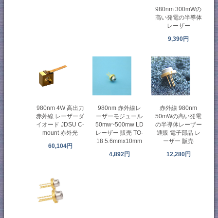
980nm 300mWの
高い発電の半導体
レーザー
9,390円
980nm 4W 高出力
980nm 赤外線レ
赤外線 980nm
赤外線 レーザーダ
ーザーモジュール
50mWの高い発電
イオード JDSU C-
50mw~500mw LD
の半導体レーザー
mount 赤外光
レーザー 販売 TO-
通販 電子部品 レ
18 5.6mmx10mm
ーザー 販売
60,104円
4,892円
12,280円