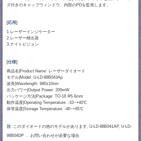
ズ付きのキャップウィンドウ、内部のPDを監視します。
[応用]
1.レーザーインジケーター
2.レーザー検出器
3.ナイトビジョン
[仕様]
商品名|Product Name: レーザーダイオード
モデル|Model: U-LD-98B043Ap
波長|Wavelength: 980±10nm
出力パワー|Output Power: 200mW
パッケージ方法|Package: TO-18 Φ5.6mm
動作温度|Operating Temperature: -10~+40℃
保管温度|Storage Temperature: -40~+85℃
注
: このダイオードの他のモデルがあります, U-LD-98B041AP, U-LD-
98B04DP ... お問い合わせが必要な場合.